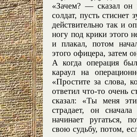
«Зачем? — сказал он
солдат, пусть стиснет 
действительно так и о
ногу под крики этого н
и плакал, потом нача
этого офицера, затем он
А когда операция был
караул на операцион
«Простите за слова, к
ответил что-то очень с
сказал: «Ты меня эт
страдает, он сначал
начинает ругаться, п
свою судьбу, потом, ес