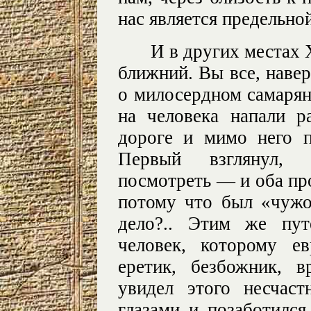
нас является предельно
И в других местах 
ближний. Вы все, наве
о милосердном самаряни
на человека напали р
дороге и мимо него 
Первый взглянул, 
посмотреть — и оба про
потому что был «чужо
дело?.. Этим же пут
человек, которому е
еретик, безбожник, в
увидел этого несчас
глазами и позаботился