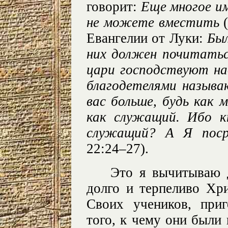
говорит:
Еще многое им
не можете вместить
(
Евангелии от Луки:
Был
них должен почитатьс
цари господствуют на
благодетелями называ
вас больше, будь как
как служащий. Ибо к
служащий? А Я поср
22:24–27).
Это я вычитываю д
долго и терпеливо Хр
Своих учеников, при
того, к чему они были 