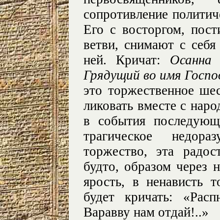
сопротивление политич
Его с восторгом, пос
ветви, снимают с себ
ней. Кричат:
Осанна 
Грядущий во имя Господ
это торжественное ше
ликовать вместе с нар
в события последующ
трагическое недор
торжество, эта радос
будто, образом через 
ярость, в ненависть 
будет кричать: «Рас
Варавву нам отдай!..»