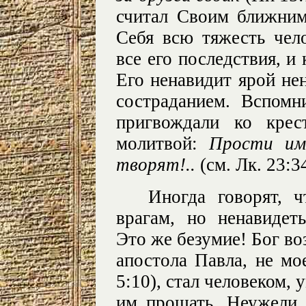
считал Своим ближним
Себя всю тяжесть чело
все его последствия, и 
Его ненавидит ярой не
состраданием. Вспомн
пригвождали ко крес
молитвой:
Прости им
творят!..
(см. Лк. 23:34
Иногда говорят, 
врагам, но ненавиде
Это же безумие! Бог во
апостола Павла, не мо
5:10), стал человеком, 
им прощать. Неужели 