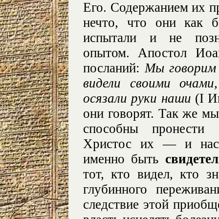
Его. Содержанием их п
нечто, что они как 
испытали и не позн
опытом. Апостол Иоа
посланий:
Мы говорим
видели своими очами
осязали руки наши
(I И
они говорят. Так же м
способны пронести 
Христос их — и нас
именно быть
свидете
тот, кто видел, кто з
глубинного переживан
следствие этой приобщ