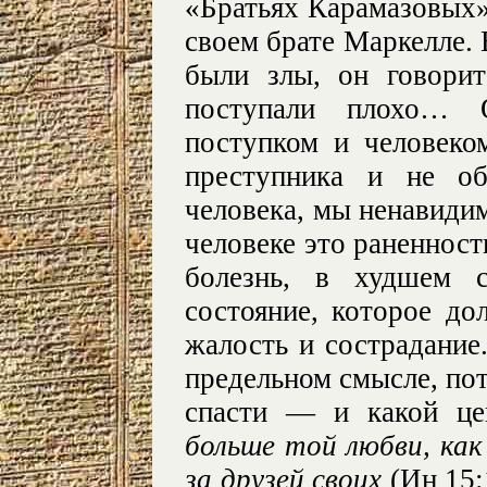
«Братьях Карамазовых»
своем брате Маркелле. 
были злы, он говори
поступали плохо… 
поступком и человеком
преступника и не об
человека, мы ненавидим
человеке это раненност
болезнь, в худшем 
состояние, которое д
жалость и сострадание
предельном смысле, по
спасти — и какой це
больше той любви, ка
за друзей своих
(Ин 15: