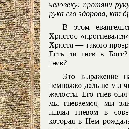
человеку: протяни рук
рука его здорова, как д
В этом евангельс
Христос «прогневался»
Христа — такого прозр
Есть ли гнев в Боге
гнев?
Это выражение н
немножко дальше мы чи
жалости. Его гнев был
мы гневаемся, мы зл
пылал гневом в сове
которая в Нем рождала