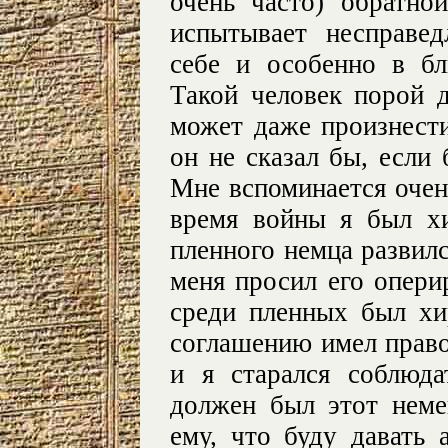
очень часто) обратно
испытывает несправед
себе и особенно в б
Такой человек порой 
может даже произнести
он не сказал бы, если 
Мне вспоминается очен
время войны я был х
пленного немца развил
меня просил его оперир
среди пленных был хи
соглашению имел право
и я старался соблюда
должен был этот неме
ему, что буду давать 