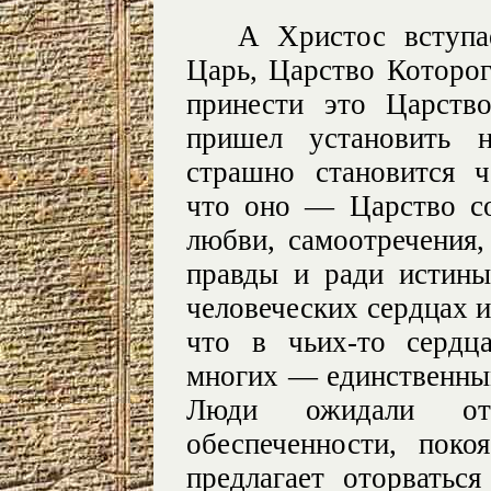
А Христос вступа
Царь, Царство Которог
принести это Царств
пришел установить н
страшно становится ч
что оно — Царство с
любви, самоотречения,
правды и ради истины
человеческих сердцах и
что в чьих-то сердц
многих — единственным
Люди ожидали от
обеспеченности, поко
предлагает оторватьс