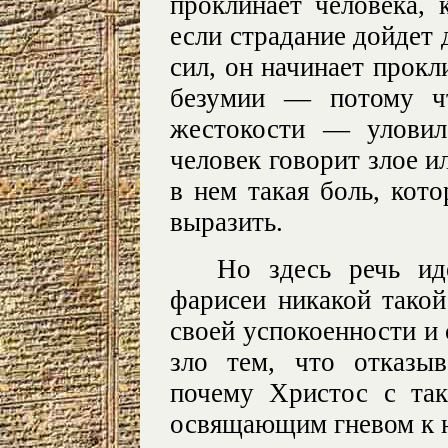
проклинает человека, 
если страдание дойдет 
сил, он начинает прокл
безумии — потому ч
жестокости — уловил
человек говорит злое и
в нем такая боль, кот
выразить.
Но здесь речь и
фарисеи никакой такой
своей успокоенности и
зло тем, что отказы
почему Христос с та
освящающим гневом к 