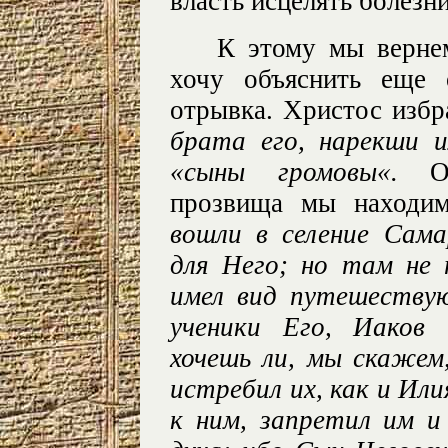
власть исцелять болезни
К этому мы вернем
хочу объяснить еще 
отрывка. Христос изб
брата его, нарекши 
«сыны громовы«.
Объ
прозвища мы находим
вошли в селение Сам
для Него; но там не
имел вид путешеству
ученики Его, Иаков 
хочешь ли, мы скажем
истребил их, как и Ил
к ним, запретил им и 