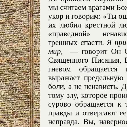
мы считаем врагами Бо
укор и говорим: «Ты ош
их любил крестной лю
«праведной» нена
грешных спасти.
Я при
мир,
— говорит Он Са
Священного Писания, Е
гневом обращается
выражает предельную 
боли, а не ненависть. 
тому злу, которое прои
сурово обращается к 
правды и отвергают ее,
неправда. Вы, наверно