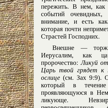
пережить. В нем, как 
событий очевидных,
внимание, и есть как
которая почти непримет
Страстей Господних.
Внешне — торже
Иерусалим, как ц
пророчество:
Ликуй от
Царь твой грядет к 
ослице
(см. Зах 9:9). 
который в течение
проявляющуюся в Нем
ликующе. Невз
первосвященников,