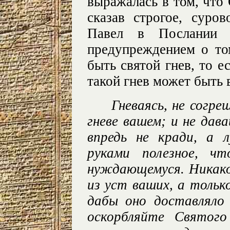
выражалась в том, что 
сказав строгое, суро
Павел в Послании 
предупреждением о то
быть святой гнев, то ес
такой гнев может быть
Гневаясь, не согре
гневе вашем; и не дав
впредь не кради, а 
руками полезное, ч
нуждающемуся. Никакое
из уст ваших, а только
дабы оно доставляло
оскорбляйте Святог