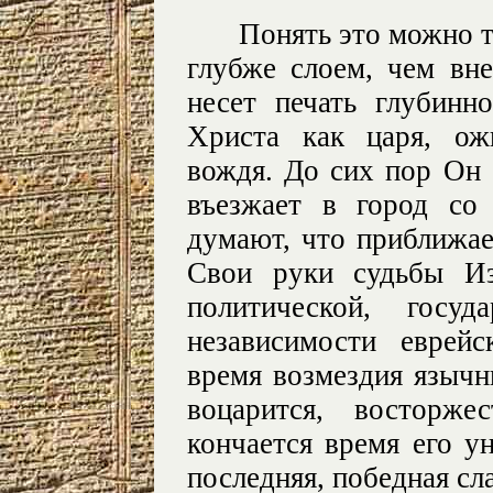
Понять это можно т
глубже слоем, чем вн
несет печать глубинн
Христа как царя, ож
вождя. До сих пор Он 
въезжает в город со
думают, что приближае
Свои руки судьбы Из
политической, госуд
независимости еврейс
время возмездия язычн
воцарится, восторже
кончается время его у
последняя, победная сл