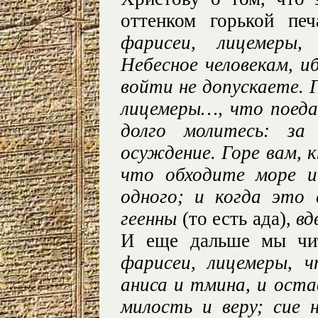
оттенком горькой пе
фарисеи, лицемеры
Небесное человекам, и
войти не допускаете. 
лицемеры…, что поеда
долго молитесь: з
осуждение. Горе вам, 
что обходите море и
одного; и когда это 
геенны
(то есть ада),
вд
И еще дальше мы чи
фарисеи, лицемеры, 
аниса и тмина, и оста
милость и веру; сие 