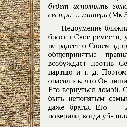
будет исполнять во
сестра, и матерь
(Мк 3
Недоумение ближни
бросил Свое ремесло, 
не радеет о Своем здо
общепринятые прави
возбуждает против С
партию и т. д. Поэто
опасались, что Он лиши
Его вернуться домой. О
быть непонятым самы
даже братья Его — и
поверили, когда убедил