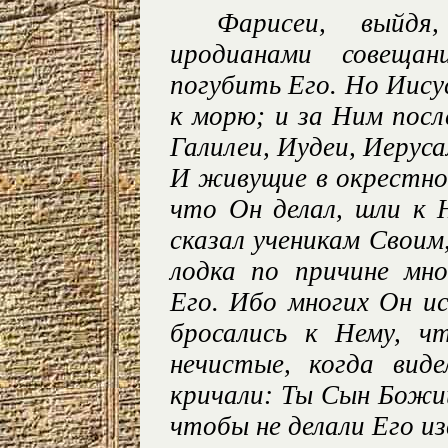
Фарисеи, выйдя
иродианами совеща
погубить Его. Но Иису
к морю; и за Ним пос
Галилеи, Иудеи, Иеруса
И живущие в окрестно
что Он делал, шли к 
сказал ученикам Своим
лодка по причине мн
Его. Ибо многих Он и
бросались к Нему, ч
нечистые, когда вид
кричали: Ты Сын Божи
чтобы не делали Его и