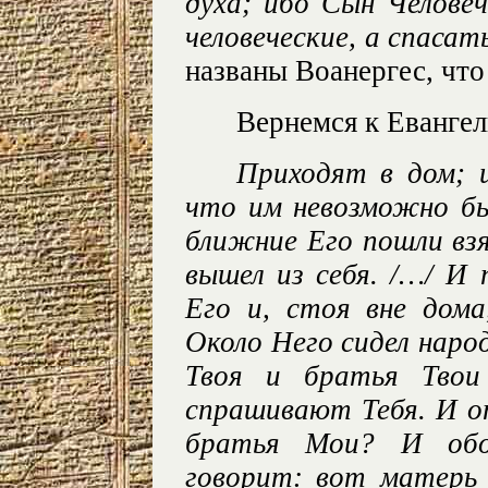
духа; ибо Сын Челове
человеческие, а спаса
названы Воанергес, чт
Вернемся к Еванге
Приходят в дом; 
что им невозможно бы
ближние Его пошли взя
вышел из себя. /…/ И
Его и, стоя вне дома
Около Него сидел наро
Твоя и братья Твои
спрашивают Тебя. И о
братья Мои? И обоз
говорит: вот матерь