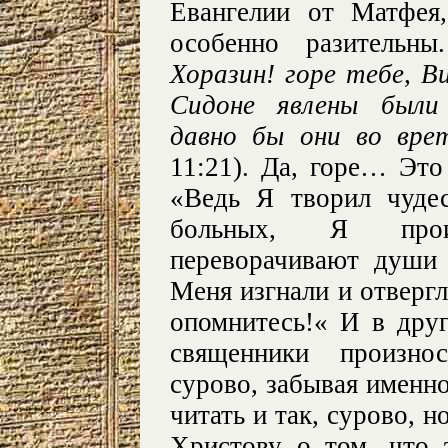
Евангелии от Матфея
особенно разительн
Хоразин! горе тебе, В
Сидоне явлены были
давно бы они во вре
11:21). Да, горе… Это
«Ведь Я творил чуде
больных, Я прои
переворачивают души
Меня изгнали и отвергл
опомнитесь!« И в друг
священники произно
сурово, забывая именн
читать и так, сурово, н
Христову о том, что 