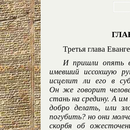
ГЛА
Третья глава Еванге
И пришли опять в
имевший иссохшую ру
исцелит ли его в су
Он же говорит челове
стань на средину. А им
добро делать, или з
погубить? но они молчал
скорбя об ожесточен