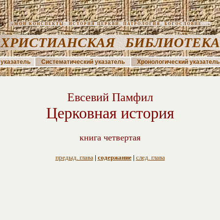
«МОИ КОНСПЕКТЫ: ИСТОРИЯ ЦЕРКВИ, ПАТРОЛОГИЯ, БОГОСЛОВИЕ...»
ХРИСТИАНСКАЯ БИБЛИОТЕК
указатель
Систематический указатель
Хронологический указатель
Евсевий Памфил
Церковная история
книга четвертая
предыд. глава
|
содержание
|
след. глава