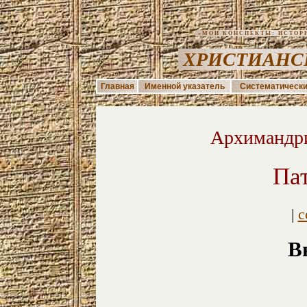
«МОИ КОНСПЕКТЫ: ИСТОРИЯ
ХРИСТИАНС
Главная
Именной указатель
Систематически
Архимандри
Па
|
с
В