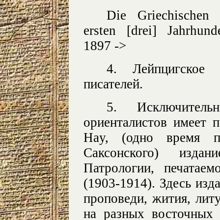
Die Griechischen C
ersten [drei] Jahrhund
1897 ->
4. Лейпцигское 
писателей.
5. Исключитель
ориенталистов имеет 
Hay, (одно время 
Саксонского) издан
Патрологии, печатае
(1903-1914). Здесь изд
проповеди, жития, лит
на разных восточных 