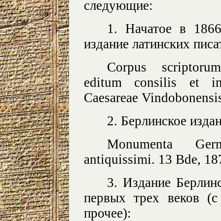
следующие:
1. Начатое в 186
издание латинских писа
Corpus scriptorum
editum consilis et i
Caesareae Vindobonensis
2. Берлинское изда
Monumenta Germa
antiquissimi. 13 Bde, 1
3. Издание Берлин
первых трех веков (с
прочее):