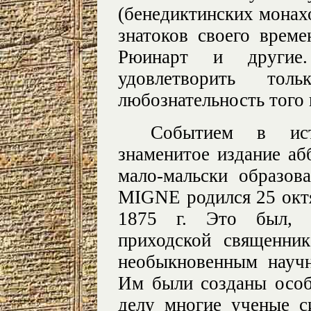
(бенедиктинских монах
знатоков своего врем
Рюинарт и другие
удовлетворить то
любознательность того 
Событием в ист
знаменитое издание аб
мало-мальски образова
MIGNE родился 25 октя
1875 г. Это был, 
приходской священни
необыкновенным науч
Им были созданы особ
делу многие ученые с