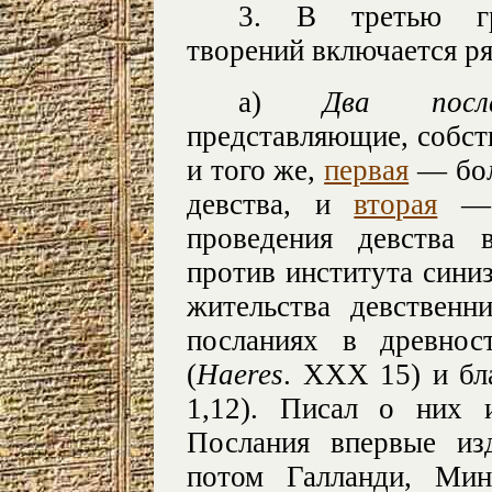
3. В третью гру
творений включается ря
а)
Два посл
представляющие, собств
и того же,
первая
— бол
девства, и
вторая
— п
проведения девства 
против института синиз
жительства девственн
посланиях в древнос
(
Haeres
. XXX 15) и бл
1,12). Писал о них 
Послания впервые из
потом Галланди, Мин