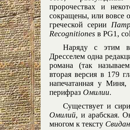
пророчествах и неко
сокращены, или вовсе
греческой серии
Патр
Recognitiones
в PG1, co
Наряду с этим в
Дресселем одна редакци
романа (так называе
вторая версия в 179 гл
напечатанная у Миня, 
перифраз
Омилии
.
Существует и сири
Омилий
, и арабская. 
многом к тексту
Свидан