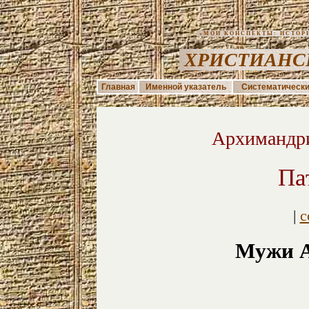
«МОИ КОНСПЕКТЫ: ИСТОРИЯ
ХРИСТИАНС
Главная
Именной указатель
Систематически
Архимандри
Па
|
с
Мужи А