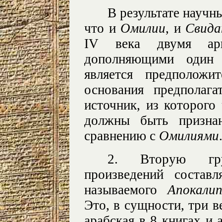
В результате научн
что и
Омилии
, и
Свида
IV века двумя ари
дополняющими один 
является предположи
основания предполаг
источник, из которого
должны быть призна
сравнению с
Омилиями
2. Вторую груп
произведений состав
называемого
Апокали
Это, в сущности, три в
арабская в 8 книгах и 