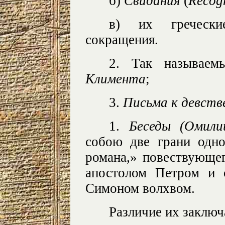
б)
Свидания
(
Recogn
в) их гречески
сокращения.
2. Так называе
Климента
;
3.
Письма к девств
1.
Беседы (Омили
собою две грани одно
романа,» повествующе
апостолом Петром и 
Симоном волхвом.
Различие их заключ