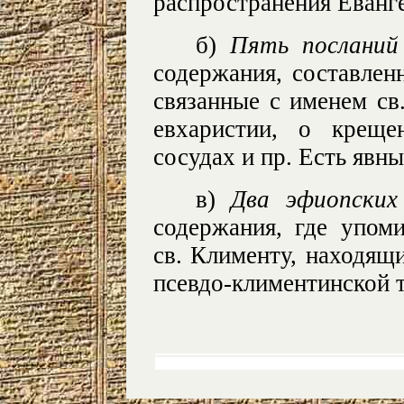
распространения Еванг
б)
Пять посланий 
содержания, составлен
связанные с именем св
евхаристии, о креще
сосудах и пр. Есть явн
в)
Два эфиопских
содержания, где упом
св. Клименту, находящи
псевдо-климентинской 