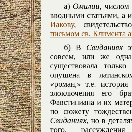
а)
Омилии
, числом
вводными статьями, а 
Иакову
, свидетельст
письмом св. Климента а
б) В
Свиданиях
эт
совсем, или же одна
существовала только
опущена в латинско
«роман,» т.е. история
злоключения его бра
Фавстиниана и их мате
по сюжету тождеств
Свиданиях
, но в детал
того, рассуждени