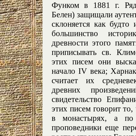
Функом в 1881 г. Ря
Белен) защищали аутент
склоняется как будто 
большинство истори
древности этого памят
приписывать св. Клим
этих писем они выск
начало IV века; Харнак
считает их средневе
древних произведен
свидетельство Епифан
этих писем говорит то,
в монастырях, а по
проповедники еще пер