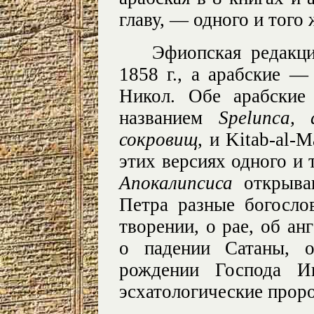
главу, — одного и того
Эфиопская редакц
1858 г., а арабские 
Никол. Обе арабские
названием
Spelunca, 
сокровищ
, и Kitаb-al-M
этих версиях одного и 
Апокалипсиса
открываю
Петра разные богосло
творении, о рае, об ан
о падении Сатаны, 
рождении Господа И
эсхатологические проро