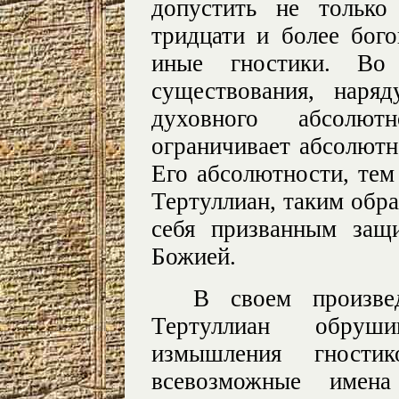
допустить не только
тридцати и более бого
иные гностики. Во
существования, наря
духовного абсолю
ограничивает абсолютн
Его абсолютности, тем
Тертуллиан, таким обра
себя призванным защ
Божией.
В своем произв
Тертуллиан обруш
измышления гности
всевозможные имен