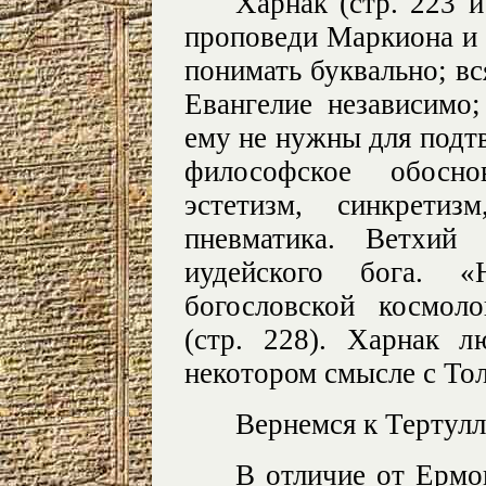
Харнак (стр. 223 и
проповеди Маркиона и 
понимать буквально; вс
Евангелие независимо
ему не нужны для подтв
философское обосно
эстетизм, синкретиз
пневматика. Ветхий 
иудейского бога. «
богословской космол
(стр. 228). Харнак 
некотором смысле с То
Вернемся к Тертулл
В отличие от Ермо