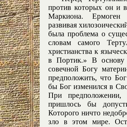
против которых он и в
Маркиона. Ермоген 
развивая хилозоический
была проблема о сущес
словам самого Терту
христианства к язычес
в Портик.» В основу
совечной Богу матери
предположить, что Бог
бы Бог изменился в Св
При предположении, 
пришлось бы допусти
Которого ничто недобро
зло в этом мире. Ост