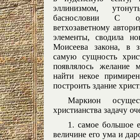
эллинизмом, утон
баснословии С од
ветхозаветному автори
элементы, сводила но
Моисеева закона, в з
самую сущность хрис
появлялось желание 
найти некое примире
построить здание хрис
Маркион осущес
христианства задачу о
1. самое большое 
величине его ума и даро