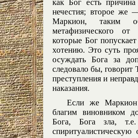
как Бог есть причина
нечестия; второе же 
Маркион, таким о
метафизического от 
которые Бог попускае
хотению. Это суть про
осуждать Бога за до
следовало бы, говорит 
преступления и неправд
наказания.
Если же Маркион 
благим виновником д
Бога, Бога зла, т.е
спиритуалистическую 