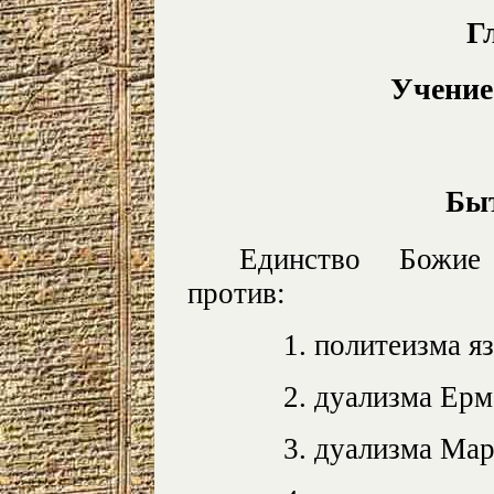
Г
Учени
Быт
Единство Божие
против:
1. политеизма я
2. дуализма Ерм
3. дуализма Ма