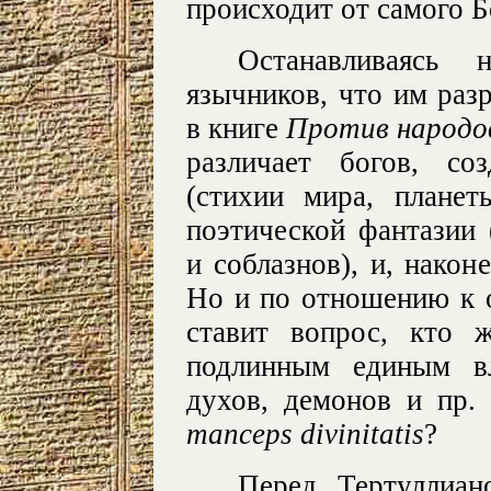
происходит от самого Б
Останавливаясь
язычников, что им раз
в книге
Против народо
различает богов, со
(стихии мира, плане
поэтической фантазии 
и соблазнов), и, након
Но и по отношению к о
ставит вопрос, кто 
подлинным единым вл
духов, демонов и пр. 
manceps divinitatis
?
Перед Тертуллиан