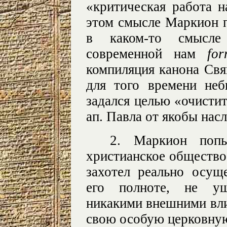
«критическая работа н
этом смысле Маркион п
в каком-то смысле 
современной нам
for
компиляция канона Свя
для того времени не
задался целью «очистит
ап. Павла от якобы нас
2. Маркион попы
христианское общество 
захотел реально осущ
его полноте, не ущ
никакими внешними вли
свою особую церковную