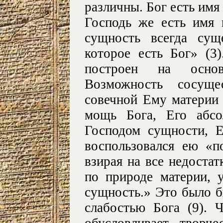
различны. Бог есть имя 
Господь же есть имя 
сущность всегда сущ
которое есть Бог» (3
построен на осн
Возможность сосуще
совечной Ему материи
мощь Бога, Его абсо
Господом сущности, Е
воспользовался ею «п
взирая на все недостат
по природе материи, 
сущность.» Это было б
слабостью Бога (9). 
обусловливает творч