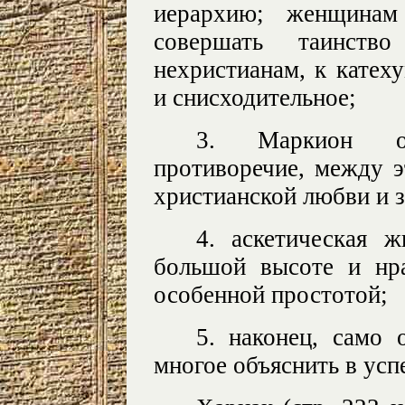
иерархию; женщинам
совершать таинств
нехристианам, к катех
и снисходительное;
3. Маркион о
противоречие, между э
христианской любви и з
4. аскетическая 
большой высоте и нр
особенной простотой;
5. наконец, само 
многое объяснить в усп