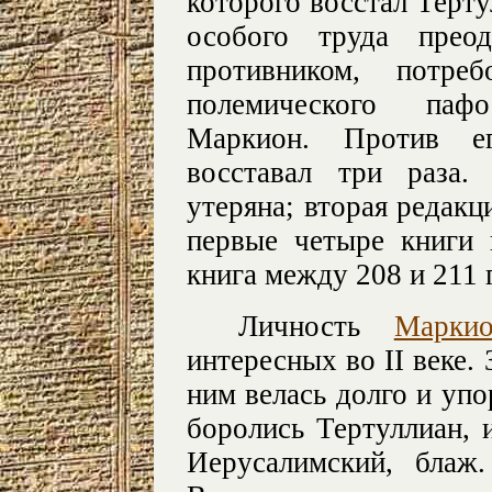
которого восстал Терту
особого труда преод
противником, потре
полемического пафо
Маркион. Против ег
восставал три раза.
утеряна; вторая редакц
первые четыре книги 
книга между 208 и 211 г
Личность
Маркио
интересных во II веке. 
ним велась долго и упо
боролись Тертуллиан, 
Иерусалимский, блаж