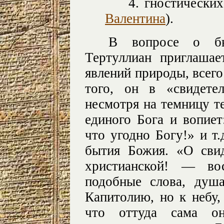
4. гностически
Валентина
).
В вопросе о бы
Тертуллиан приглашае
явлений природы, всего
того, он в «свидете
несмотря на темницу т
единого Бога и вопиет
что угодно Богу!» и т.
бытия Божия. «О свид
христианской! — во
подобные слова, душ
Капитолию, но к небу,
что оттуда сама он