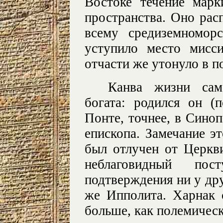
Востоке течение марк
пространства. Оно рас
всему средиземномор
уступило место мисси
отчасти же утонуло в 
Канва жизни сам
богата: родился он (
Понте, точнее, в Сино
епископа. Замечание э
был отлучен от Церкв
неблаговидный по
подтверждения ни у дру
же Ипполита. Харнак с
больше, как полемическ