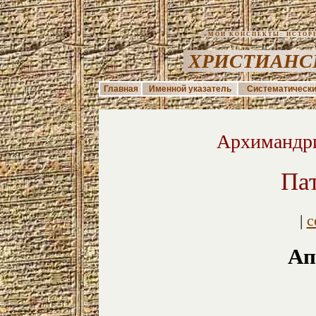
«МОИ КОНСПЕКТЫ: ИСТОРИЯ
ХРИСТИАНС
Главная
Именной указатель
Систематически
Архимандри
Па
|
с
Ап