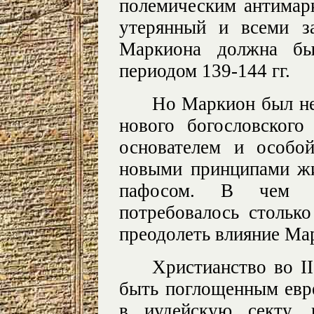
полемическим антимар
утерянный и всеми з
Маркиона должна быт
периодом 139-144 гг.
Но Маркион был не
нового богословског
основателем и особой
новыми принципами ж
пафосом. В чем у
потребовалось стольк
преодолеть влияние Ма
Христианство во II
быть поглощенным евре
в иудейскую секту, 