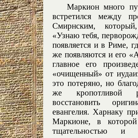
Маркион много пу
встретился между п
Смирнским, который,
«Узнаю тебя, перворо
появляется и в Риме, г
же появляются и его «
главное его произве
«очищенный» от иудаиз
это потеряно, но благ
же кропотливой р
восстановить ориги
евангелия. Харнаку пр
Маркионе, в которой
тщательностью и 