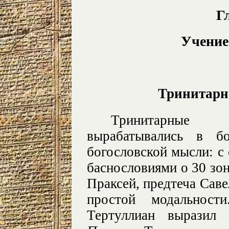
Г
Учени
Тринитарн
Тринитарные 
вырабатывались в б
богословской мысли: с 
баснословиями о 30 зон
Праксей, предтеча Саве
простой модальнос
Тертуллиан выразил