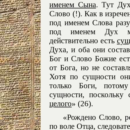
именем Сына
. Тут Ду
Слово (!). Как в изреч
под именем Слова разу
под именем Дух м
действительно есть
сущ
Духа, и оба они сост
Бог и Слово Божие ест
от Бога, но не составл
Хотя по сущности он
только Боги, потом
сущности, поскольку
целого
» (26).
«Рождено Слово, р
по воле Отца, следоват