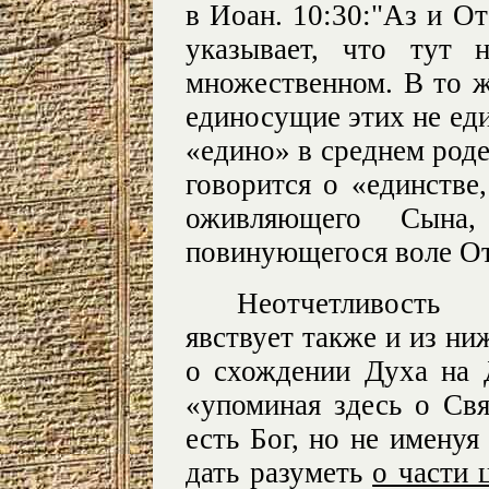
в Иоан. 10:30:"Аз и От
указывает, что тут 
множественном. В то ж
единосущие этих не еди
«едино» в среднем роде
говорится о «единстве
оживляющего Сына
повинующегося воле От
Неотчетливость 
явствует также и из н
о схождении Духа на 
«упоминая здесь о Св
есть Бог, но не именуя
дать разуметь
о части 