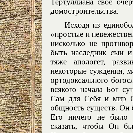
Тертуллиана свое очер
домостроительства.
Исходя из единобо
«простые и невежестве
нисколько не противо
быть наследник сын 
тяже апологет, разв
некоторые суждения, м
ортодоксального богос
всякого начала Бог су
Сам для Себя и мир С
общность существ. Он б
Его ничего не было 
сказать, чтобы Он б