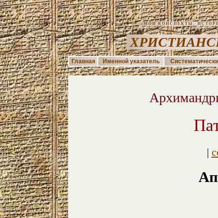
«МОИ КОНСПЕКТЫ: ИСТОРИЯ
ХРИСТИАНС
Главная
Именной указатель
Систематически
Архимандри
Па
|
с
Ап