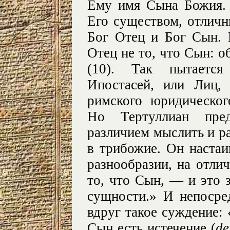
Ему имя Сына Божия.
Его существом, отличн
Бог Отец и Бог Сын. К
Отец не то, что Сын: о
(10). Так пытается
Ипостасей, или Лиц,
римского юридическо
Но Тертуллиан пред
различием мыслить и ра
в трибожие. Он настаи
разнообразии, на отлич
то, что Сын, — и это з
сущности.» И непосре
вдруг такое суждение: 
Сын есть истечение (
de