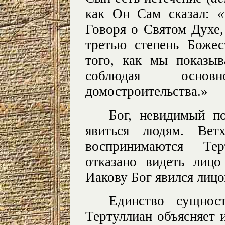
как Он Сам сказал:
«
Говоря о Святом Духе, 
третью степень Боже
того, как мы показы
соблюдая осно
домостроительства.»
Бог, невидимый по
явиться людям. Вет
воспринимаются Те
отказано видеть лицо
Иакову Бог явился лицом
Единство сущнос
Тертуллиан объясняет 