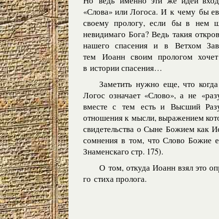
Но ведь именно эти же идеи вход
«Слова» или Логоса. И к чему бы ев
своему прологу, если бы в нем ш
невидимаго Бога? Ведь такия откро
нашего спасения и в Ветхом Зав
тем Иоанн своим прологом хочет
в истории спасения…
Заметить нужно еще, что когд
Логос означает «Слово», а не «раз
вместе с тем есть и Высший Разу
отношения к мысли, выражением кото
свидетельства о Сыне Божием как И
сомнения в том, что Слово Божие е
Знаменскаго стр. 175).
О том, откуда Иоанн взял это о
го стиха пролога.