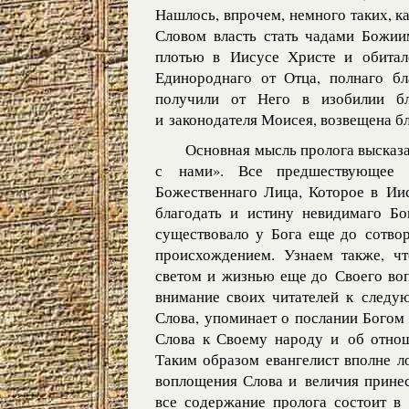
Нашлось, впрочем, немного таких, к
Словом власть стать чадами Божиим
плотью в Иисусе Христе и обитал
Единороднаго от Отца, полнаго б
получили от Него в изобилии б
и законодателя Моисея, возвещена бл
Основная мысль пролога высказан
с нами». Все предшествующее 
Божественнаго Лица, Которое в Ии
благодать и истину невидимаго Бо
существовало у Бога еще до сотво
происхождением. Узнаем также, чт
светом и жизнью еще до Своего воп
внимание своих читателей к следу
Слова, упоминает о послании Богом
Слова к Своему народу и об отнош
Таким образом евангелист вполне л
воплощения Слова и величия прине
все содержание пролога состоит в