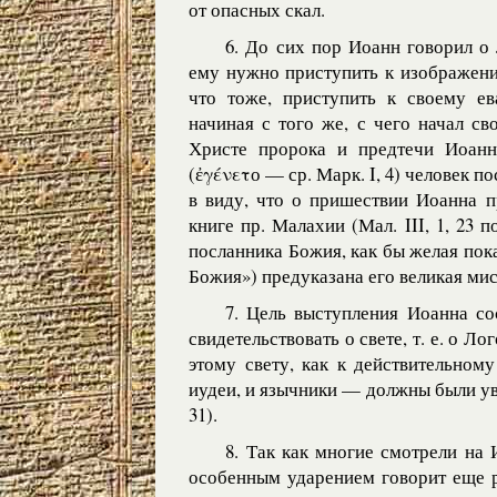
от опасных скал.
6. До сих пор Иоанн говорил о
ему нужно приступить к изображени
что тоже, приступить к своему ев
начиная с того же, с чего начал св
Христе пророка и предтечи Иоан
(ἐγένετо — ср. Марк. I, 4) человек п
в виду, что о пришествии Иоанна 
книге пр. Малахии (Мал. III, 1, 23 п
посланника Божия, как бы желая пока
Божия») предуказана его великая ми
7. Цель выступления Иоанна со
свидетельствовать о свете, т. е. о Ло
этому свету, как к действительном
иудеи, и язычники — должны были уве
31).
8. Так как многие смотрели на И
особенным ударением говорит еще ра