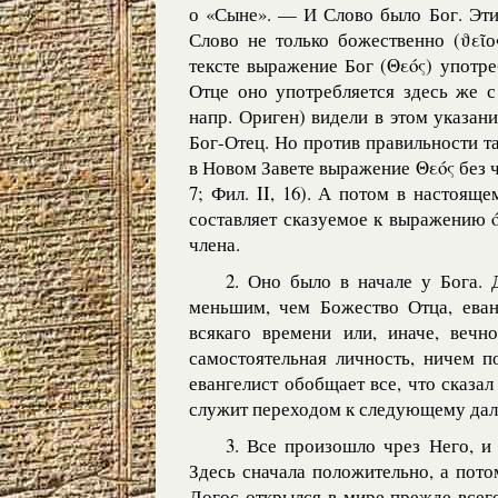
о «Сыне». — И Слово было Бог. Эти
Слово не только божественно (ϑεῖо
тексте выражение Бог (Θεός) употре
Отце оно употребляется здесь же с
напр. Ориген) видели в этом указан
Бог-Отец. Но против правильности та
в Новом Завете выражение Θεός без чл
7; Фил. II, 16). А потом в настоящ
составляет сказуемое к выражению 
члена.
2. Оно было в начале у Бога. 
меньшим, чем Божество Отца, еванг
всякаго времени или, иначе, веч
самостоятельная личность, ничем п
евангелист обобщает все, что сказал
служит переходом к следующему дал
3. Все произошло чрез Него, и
Здесь сначала положительно, а пото
Логос открылся в мире прежде всего 