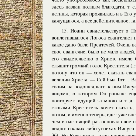
здесь назван полным благодати, т. 
истины, которая проявилась и в Его 
кажущагося, а все действительное, та
15. Иоанн свидетельствует о 
воплотившагося Логоса евангелист 
какое дано было Предтечей. Очень ве
свое евангелие, было не мало людей,
его свидетельство о Христе имело 
слышит громкий голос Крестителя (гл
потону что он — хочет сказать ева
величии Христа. — Сей был Тот… Вы
своим на подошедшаго к ним Иисуса
лицомн, о котором Он раньше еще
повторяет: идущий за мною и т. д
словами Креститель хочет сказать,
потом, и именно теперь, идет уже впе
чем в настоящий раз основал свое 
видно: о каких либо успехах Иисуса т
36). Но Креститель такое упрежден