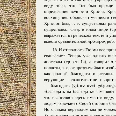
виду того, что Тот был прежде 
определения вечности Христа. Крес
восхищения, объявляет ученикам св
Христос был, т. е. существовал ран
существовал след. в ином мире (ср
выражается в греческом тексте и у
вместо сравнительной πρότερоς µоυ, 
16. И от полноты Ею мы все прин
евангелист. Теперь уже однако он 
апостолы (ср. ст. 14), а говорит 
полноты, т. е. от чрезвычайнаго изоб
как полный благодати и истины.
верующие — евангелист не говорит, 
— благодать (χάριν ἀντί χάριτоς)
«благодать на благодать» заменяют 
что евангелист здесь имеет в виду,
людям, отвечает с Своей стороны благ
Но с таким переводом мы не можем
Христу едва ли можно ставить на о