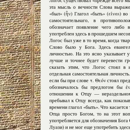
Логос существовал «прежде всего мы
эта мысль о вечности Слова выраже
«был» (ἦν) Глагол «быть» (είναι) в
самостоятельнаго, в противополо
обозначает появление чего либо в
употреблен здесь в прошедшем несов
Логос был уже в то время, когда тв
Слово было у Бога. Здесь евангел
личностью. На это ясно указывает 
лучше и точнее будет перевести гр
сказать этим, что Логос стоял в
отдельная самостоятельная личность.
если бы при слове τ. Θεόν стоял пред
обозначалось бы предлогом бы ἐ
отношении к Отцу — нераздельно
пребывал к Отцу всегда, как показы
времени глагол «быть». Что касается
Отца просто Богом, то на этот во
употребляется для обозначения Бога 
Луази) и не мог еще употребить здесь