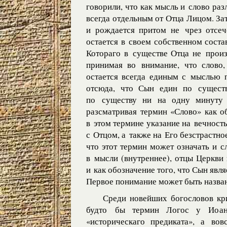
говорили, что как мысль и слово раз
всегда отдельным от Отца Лицом. За
и рождается притом не чрез отсеч
остается в своем собственном соста
Котораго в существе Отца не произ
принимая во внимание, что слово,
остается всегда единым с мыслью 
отсюда, что Сын един по сущест
по существу ни на одну минуту 
разсматривая термин «Слово» как о
в этом термине указание на вечност
с Отцом, а также на Его безстрастно
что этот термин может означать и 
в мысли (внутреннее), отцы Церкви
и как обозначение того, что Сын явля
Первое понимание может быть назва
Среди новейших богословов кри
будто бы термин Логос у Иоанн
«историческаго предиката», а во