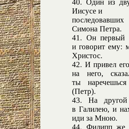
40. Один из дв
Иисусе и
последовавших
Симона Петра.
41. Он первый 
и говорит ему: 
Христос.
42. И привел ег
на него, сказ
ты наречешься
(Петр).
43. На другой
в Галилею, и на
иди за Мною.
44. Филипп же 