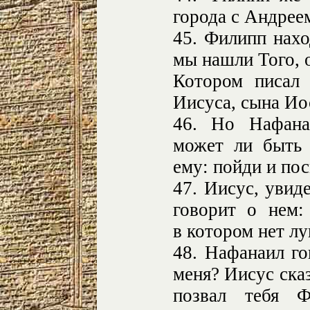
города с Андрее
45. Филипп нахо
мы нашли Того, 
Котором писал 
Иисуса, сына Ио
46. Но Нафана
может ли быть 
ему: пойди и по
47. Иисус, увид
говорит о нем:
в котором нет лу
48. Нафанаил г
меня? Иисус ска
позвал тебя 