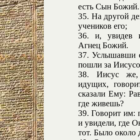
есть Сын Божий.
35. На другой де
учеников его;
36. и, увидев 
Агнец Божий.
37. Услышавши о
пошли за Иисусо
38. Иисус же,
идущих, говори
сказали Ему: Ра
где живешь?
39. Говорит им:
и увидели, где О
тот. Было около 