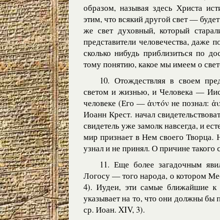
образом, называя здесь Христа ист
этим, что всякий другой свет — будет
же свет духовный, который старал
представители человечества, даже 
сколько нибудь приблизиться по до
тому понятию, какое мы имеем о свет
10. Отождествляя в своем пре
светом и жизнью, и Человека — Иису
человеке (Его — ἀυτόν не познал: ἀ
Иоанн Крест. начал свидетельствоват
свидетель уже замолк навсегда, и ес
мир признает в Нем своего Творца. Н
узнал и не принял. О причине такого 
11. Еще более загадочным яв
Логосу — того народа, о котором Месс
4). Иудеи, эти самые ближайшие 
указывает на то, что они должны бы 
ср. Иоан. XIV, 3).