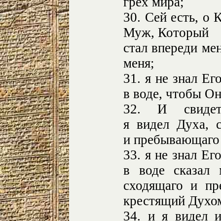
грех мира;
30. Сей есть, о 
Муж, Который
стал впереди ме
меня;
31. я не знал Ег
в воде, чтобы О
32. И свидете
я видел Духа, с
и пребывающаго
33. я не знал Е
в воде сказал
сходящаго и пр
крестящий Духо
34. и я видел и