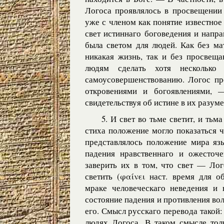
Логоса проявлялось в просвещении 
уже с членом как понятие известное
свет истиннаго боговедения и напр
была светом для людей. Как без ма
никакая жизнь, так и без просвещ
людям сделать хотя несколько
самоусовершенствованию. Логос п
откровениями и богоявлениями,
свидетельствуя об истине в их разуме
5. И свет во тьме светит, и тьм
стиха положение могло показаться 
представлялось положение мира язы
падения нравственнаго и ожесточе
заверить их в том, что свет — Лог
светить (φαίνει наст. время для о
мраке человеческаго неведения и 
состояние падения и противления воле
его. Смысл русскаго перевода такой:
людях Логоса. В таком смысле тол