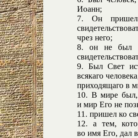
Иоанн;
7. Он пришел 
свидетельствова
чрез него;
8. он не был 
свидетельствоват
9. Был Свет ис
всякаго человека
приходящаго в м
10. В мире был,
и мир Его не поз
11. пришел ко св
12. а тем, кот
во имя Его, дал