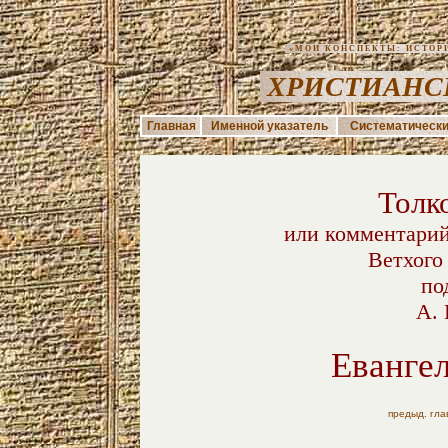
«МОИ КОНСПЕКТЫ: ИСТОРИЯ
ХРИСТИАНС
Главная
Именной указатель
Систематически
Толк
или комментарий
Ветхого
по
А. 
Еванге
предыд. гла