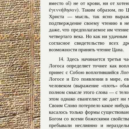
вместо оἵ) не от крови, ни от хоте
ἐγεννήϑησαν). Таким образом, по Ц
Христа — мысль, так ясно выраж
подтверждение своему чтению в не
даже, что предполагаемое им чтени
четвертаго века. Но как ни удачным 
согласное свидетельство всех д
возможности принять чтение Цана.
14. Здесь начинается третья ч
Логоса определяет точнее как вопл
принес с Собою воплотившийся Лого
Логосе и Его появлении в мире, ева
человеком (выражение «плоть» обык
полном смысле этого слова — с телом 
этом однако евангелист не дает ни
Своим Слово потерпело какое нибуд
касалось только формы существовани
Богом со всеми божескими свойства
пребывали неслиянно и нераздел