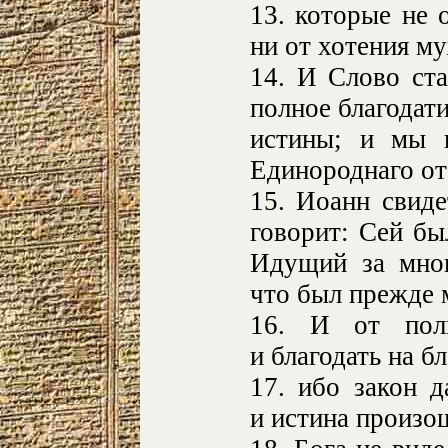
13. которые не 
ни от хотения му
14. И Слово ста
полное благодати
истины; и мы в
Единороднаго от
15. Иоанн свиде
говорит: Сей бы
Идущий за мною
что был прежде 
16. И от пол
и благодать на бл
17. ибо закон д
и истина произо