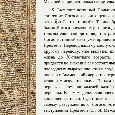
Мессией, а пришел только свидетельс
9. Был свет истинный. Большин
состояние Логоса до воплощения и 
века (ἦν) Свет истинный». Таким о
бытия Логоса временному и преход
толкователи, наоборот, видят в ра
Логос истинный свет уже пришел на
Предтеча. Перевод нашему месту они
другому переводу, уже выступал из
жизнь до 30-тилетняго возраста)
придается не значение самостоятельн
последнему выражению стиха ἐρχόµε
числе и г. Знаменский) держатся пер
«слишком искусственным». Но нам к
перерыва в течении мыслей, какой 
перевода. В самом деле, если здес
воплощения, то это будет значить, ч
своему разсуждению о Логосе, кото
выступлении Предтечи (ст. 6). Меж