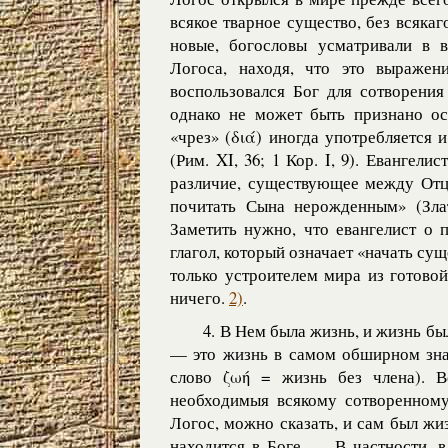
всякое тварное существо, без всякаг
новые, богословы усматривали в 
Логоса, находя, что это выражен
воспользовался Бог для сотворения
однако не может быть признано ос
«чрез» (διά) иногда употребляется 
(Рим. XI, 36; 1 Кор. I, 9). Евангел
различие, существующее между Отцо
почитать Сына нерожденным» (Злат
Заметить нужно, что евангелист о 
глагол, который означает «начать сущ
только устроителем мира из готово
ничего.
2)
.
4. В Нем была жизнь, и жизнь бы
— это жизнь в самом обширном знач
слово ζωή = жизнь без члена). В
необходимыя всякому сотворенному
Логос, можно сказать, и сам был жи
находится в Боге. — В частности, 