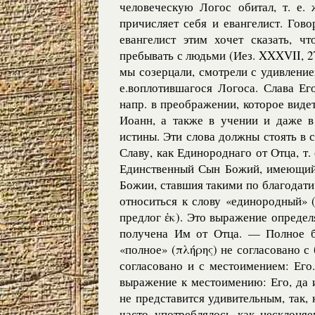
человеческую Логос обитал, т. е.
причисляет себя и евангелист. Гово
евангелист этим хочет сказать, ч
пребывать с людьми (Иез. XXXVII, 27;
мы созерцали, смотрели с удивление
е.воплотившагося Логоса. Слава Ег
напр. в преображении, которое видет
Иоанн, а также в учении и даже в
истины. Эти слова должны стоять в са
Славу, как Единороднаго от Отца, т.
Единственный Сын Божий, имеющий 
Божии, ставшия такими по благодат
относиться к слову «единородный» 
предлог ἐκ). Это выражение определ
получена Им от Отца. — Полное бл
«полное» (πλήρης) не согласовано с
согласовано и с местоимением: Его.
выражение к местоимению: Его, да 
не представится удивительным, так, 
часто употреблялось как несклоняе