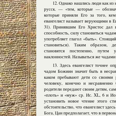
12. Однако нашлись люди как из 
русск. — «тем, которые — обозна
которые приняли Его за того, ке
евангелист называет верующими в Его
31). Принявшим Его Христос дал вл
способность, силу становиться чада
употребляет глагол «быть». Стоящий
становиться). Таким образом, 
становятся постепенно, путем 
наклонностей. Называться же чадами Б
13. Здесь евангелист точнее о
чадом Божиин значит быть в несра
каком пребывают дети со своими 
человеку, конечно и несравненно
родители передают своим детям, са
«плоть» и «муж» ср. Ис. XL, 6 и Ио
установить новое чтение этого ст
обстоятельство, что евангелист здесь
Бога, Цан предполагает, что в первон