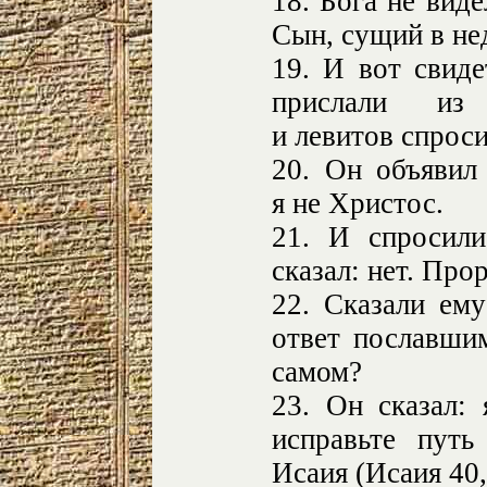
18. Бога не вид
Сын, сущий в не
19. И вот свиде
прислали из 
и левитов спроси
20. Он объявил 
я не Христос.
21. И спросил
сказал: нет. Про
22. Сказали ем
ответ пославши
самом?
23. Он сказал:
исправьте путь
Исаия (Исаия 40,