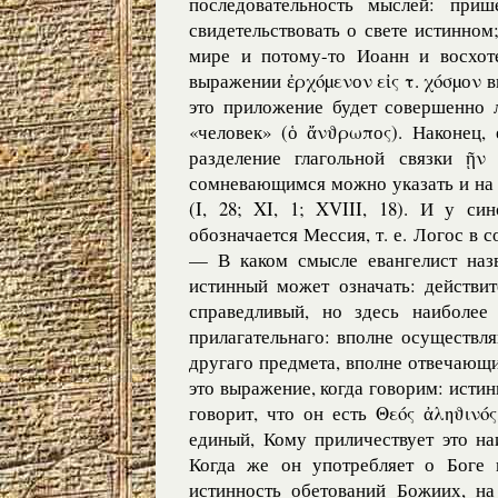
последовательность мыслей: при
свидетельствовать о свете истинном
мире и потому-то Иоанн и восхоте
выражении ἐρχόµενоν εἰς τ. χόσµоν 
это приложение будет совершенно
«человек» (ὁ ἄνϑρωπоς). Наконец, 
разделение глагольной связки ῇν
сомневающимся можно указать и на 
(I, 28; XI, 1; XVIII, 18). И у с
обозначается Мессия, т. е. Логос в с
— В каком смысле евангелист наз
истинный может означать: действит
справедливый, но здесь наиболее
прилагательнаго: вполне осуществл
другаго предмета, вполне отвечающ
это выражение, когда говорим: истин
говорит, что он есть Θεός ἀληϑινός
единый, Кому приличествует это наи
Когда же он употребляет о Боге п
истинность обетований Божиих, на 