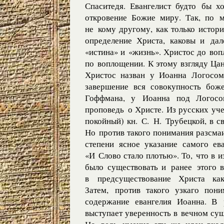
Спаситедя. Евангелист будто бы хо
откровение Божие миру. Так, по 
не кому другому, как только истор
определение Христа, каковы и дал
«истина» и «жизнь». Христос до воп
по воплощении. К этому взгляду Ца
Христос назван у Иоанна Логосо
завершение вся совокупность бож
Гоффмана, у Иоанна под Логосом
проповедь о Христе. Из русских уч
покойный) кн. С. Н. Трубецкой, в с
Но против такого понимания разсма
степени ясное указание самого ева
«И Слово стало плотью». То, что в 
было существовать и ранее этого в
в предсуществование Христа ка
Затем, против такого узкаго пони
содержание евангелия Иоанна. В 
выступает уверенность в вечном су