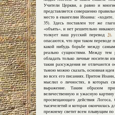
Учители Церкви, а равно и многие
представляется совершенно правиль
место в евангелии Иоанна: «ходите, 
35). Здесь поставлен тот же глаг
«объять», и нет решительно никакого
толкует наш русский перевод
3)
.
опасаются, что при таком переводе 
какой нибудь борьбе между самыми
реально сущностями. Между тем 
обладать только личные носители и
такия разсуждения не отличаются о
тьмою можно сказать, основная иде
во всех его писаниях. Притом Иоанн,
мыслил о личностях, в которых св
выражение. Таким образом пр
величественную и ужасную картину 
просвещающаго действия Логоса, б
тысячелетий и которая окончилась д
прежнему светит всем плывущим по 