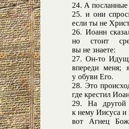
24. А посланные
25. и они спрос
если ты не Христ
26. Иоанн сказа
но стоит сре
вы не знаете:
27. Он-то Идущ
впереди меня; 
у обуви Его.
28. Это происхо
где крестил Иоан
29. На другой
к нему Иисуса и 
вот Агнец Бож