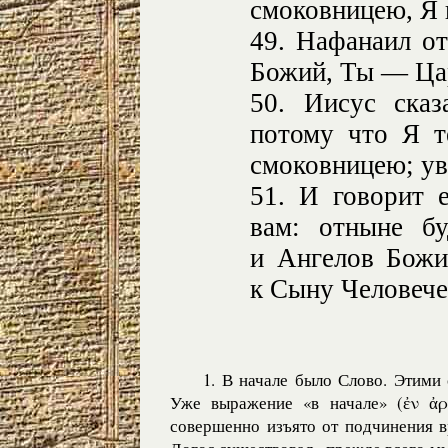
смоковницею, Я 
49. Нафанаил о
Божий, Ты — Ца
50. Иисус сказ
потому что Я т
смоковницею; ув
51. И говорит 
вам: отныне бу
и Ангелов Божи
к Сыну Человече
1. В начале было Слово. Этими 
Уже выражение «в начале» (ἐν ἀρ
совершенно изъято от подчинения в