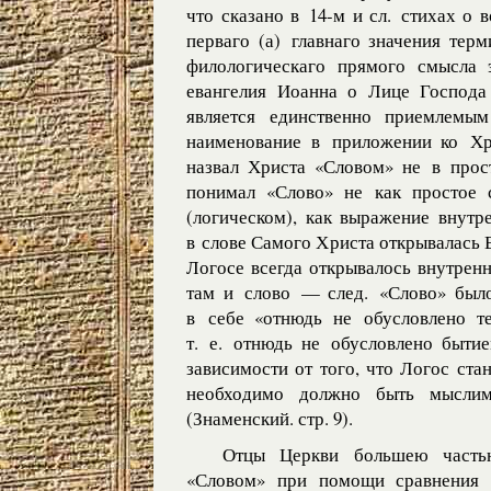
что сказано в 14-м и сл. стихах о
перваго (а) главнаго значения тер
филологическаго прямого смысла 
евангелия Иоанна о Лице Господ
является единственно приемлемы
наименование в приложении ко Хри
назвал Христа «Словом» не в прост
понимал «Слово» не как простое 
(логическом), как выражение внутр
в слове Самого Христа открывалась 
Логосе всегда открывалось внутренн
там и слово — след. «Слово» было
в себе «отнюдь не обусловлено т
т. е. отнюдь не обусловлено быти
зависимости от того, что Логос ст
необходимо должно быть мысли
(Знаменский. стр. 9).
Отцы Церкви большею частью
«Словом» при помощи сравнения 