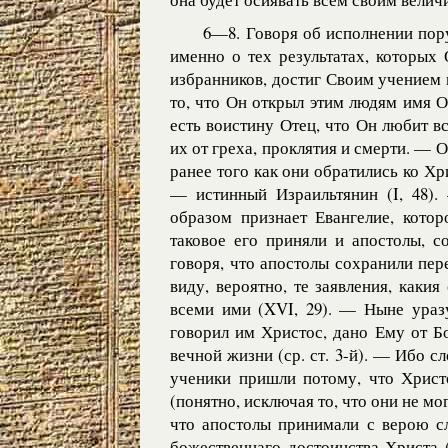
6—8. Говоря об исполнении пор
именно о тех результатах, которых
избранников, достиг Своим учением и 
то, что Он открыл этим людям имя От
есть воистину Отец, что Он любит в
их от греха, проклятия и смерти. —
ранее того как они обратились ко Хр
— истинный Израильтянин (I, 48).
образом признает Евангелие, котор
таковое его приняли и апостолы, с
говоря, что апостолы сохранили пер
виду, вероятно, те заявления, какия
всеми ими (XVI, 29). — Ныне ураз
говорил им Христос, дано Ему от Бо
вечной жизни (ср. ст. 3-й). — Ибо 
ученики пришли потому, что Христ
(понятно, исключая то, что они не мо
что апостолы принимали с верою с
божественнаго достоинства Христа 