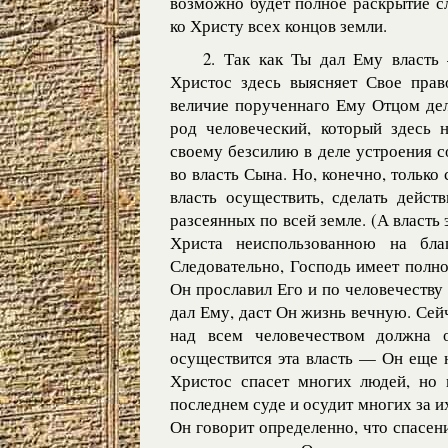
возможно будет полное раскрытие сл
ко Христу всех концов земли.
2. Так как Ты дал Ему власть 
Христос здесь выясняет Свое прав
величие порученнаго Ему Отцом дел
род человеческий, который здесь 
своему безсилию в деле устроения соб
во власть Сына. Но, конечно, только 
власть осуществить, сделать дейст
разсеянных по всей земле. (А власть 
Христа неиспользованною на бла
Следовательно, Господь имеет полно
Он прославил Его и по человечеств
дал Ему, даст Он жизнь вечную. Сейч
над всем человечеством должна о
осуществится эта власть — Он еще н
Христос спасет многих людей, но 
последнем суде и осудит многих за и
Он говорит определенно, что спасение