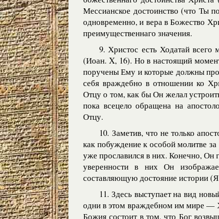
Мессианское достоинство (что Ты по
одновременно, и вера в Божество Хри
преимущественнаго значения.
9. Христос есть Ходатай всего м
(Иоан. X, 16). Но в настоящий момен
поручены Ему и которые должны про
себя враждебно в отношении ко Хри
Отцу о том, как бы Он желал устроит
пока всецело обращена на апостоло
Отцу.
10. Заметив, что не только апос
как побуждение к особой молитве за 
уже прославился в них. Конечно, Он 
уверенности в них Он изображае
составляющую достояние истории (Я 
11. Здесь выступает на вид новы
одни в этом враждебном им мире — Х
Божия состоит в том, что Бог возвы