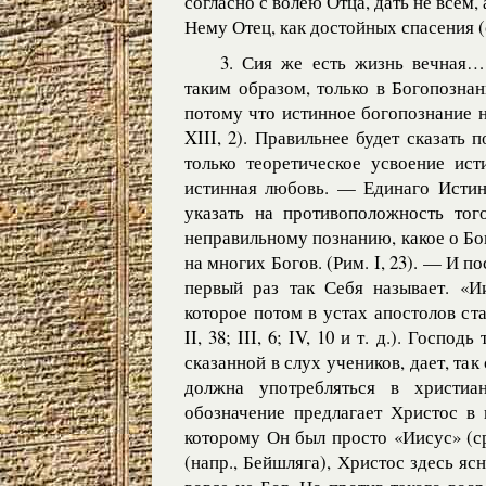
согласно с волею Отца, дать не всем, 
Нему Отец, как достойных спасения (ср.
3. Сия же есть жизнь вечная…
таким образом, только в Богопозна
потому что истинное богопознание н
XIII, 2). Правильнее будет сказать 
только теоретическое усвоение ист
истинная любовь. — Единаго Истинн
указать на противоположность тог
неправильному познанию, какое о Бо
на многих Богов. (Рим. I, 23). — И 
первый раз так Себя называет. «И
которое потом в устах апостолов с
II, 38; III, 6; IV, 10 и т. д.). Госп
сказанной в слух учеников, дает, так
должна употребляться в христиа
обозначение предлагает Христос в 
которому Он был просто «Иисус» (с
(напр., Бейшляга), Христос здесь яс