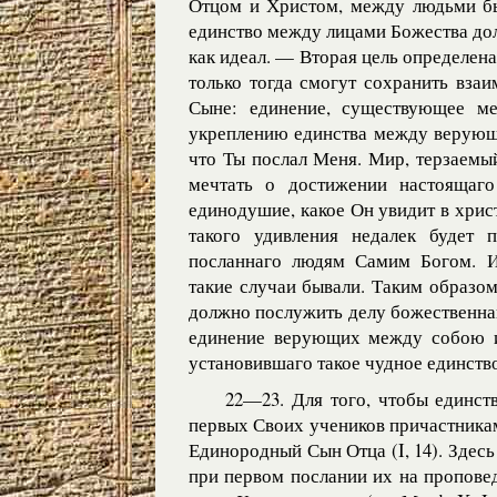
Отцом и Христом, между людьми бы
единство между лицами Божества до
как идеал. — Вторая цель определена
только тогда смогут сохранить взаи
Сыне: единение, существующее м
укреплению единства между верующи
что Ты послал Меня. Мир, терзаемы
мечтать о достижении настоящаго
единодушие, какое Он увидит в христ
такого удивления недалек будет 
посланнаго людям Самим Богом. Ис
такие случаи бывали. Таким образо
должно послужить делу божественна
единение верующих между собою и
установившаго такое чудное единство 
22—23. Для того, чтобы единст
первых Своих учеников причастникам
Единородный Сын Отца (I, 14). Здес
при первом послании их на проповед