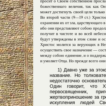
просит о Своем собственном просла
божественнаго величия, так как Он
может достигнуть своей цели только 
Во второй части (9—19 ст.) Христо
охранении их от зла, царствующаго 
ибо они представляют собою продолж
получит в чистоте и во всей небес
будут утверждены в этом слове и ос
Христос молится за верующих в Нег
осуществить свое назначение — сос
между собою единение, и о поддерж
и умоляет Отца. Но прежде всего он
1
) Давно уже за это
название. Но толковат
недостаточно основател
Один говорит, что Х
первосвященник, при
жертвоприношение за гр
искупления людей Св