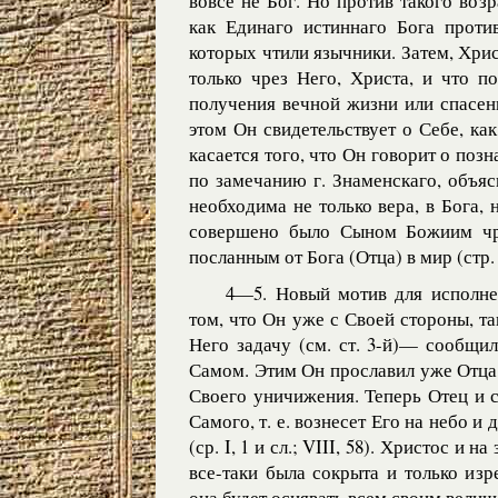
вовсе не Бог. Но против такого воз
как Единаго истиннаго Бога проти
которых чтили язычники. Затем, Хри
только чрез Него, Христа, и что п
получения вечной жизни или спасени
этом Он свидетельствует о Себе, к
касается того, что Он говорит о позн
по замечанию г. Знаменскаго, объяс
необходима не только вера, в Бога, 
совершено было Сыном Божиим чр
посланным от Бога (Отца) в мир (стр. 
4—5. Новый мотив для исполне
том, что Он уже с Своей стороны, т
Него задачу (см. ст. 3-й)— сообщи
Самом. Этим Он прославил уже Отца, 
Своего уничижения. Теперь Отец и 
Самого, т. е. вознесет Его на небо и
(ср. I, 1 и сл.; VIII, 58). Христос и
все-таки была сокрыта и только изр
она будет осиявать всем своим вели