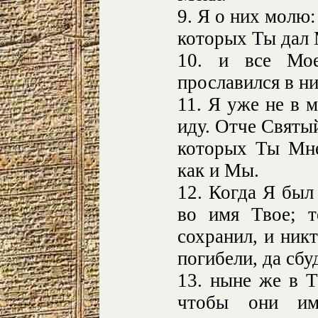
9. Я о них молю:
которых Ты дал 
10. и все Мо
прославился в ни
11. Я уже не в м
иду. Отче Святый
которых Ты Мне
как и Мы.
12. Когда Я был
во имя Твое; 
сохранил, и ник
погибели, да сбу
13. ныне же в Т
чтобы они им