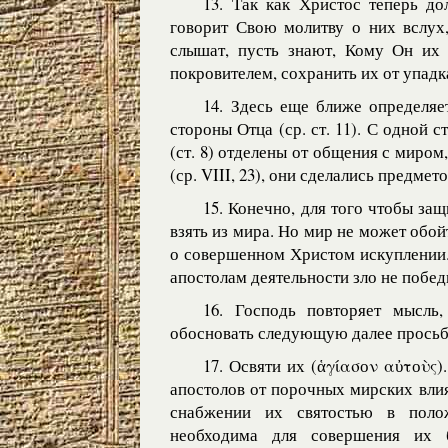
13. Так как Христос теперь до
говорит Свою молитву о них вслух,
слышат, пусть знают, Кому Он их 
покровителем, сохранить их от упад
14. Здесь еще ближе определяе
стороны Отца (ср. ст. 11). С одной
(ст. 8) отделены от общения с миром,
(ср. VIII, 23), они сделались предмето
15. Конечно, для того чтобы за
взять из мира. Но мир не может обой
о совершенном Христом искуплении.
апостолам деятельности зло не побед
16. Господь повторяет мысль
обосновать следующую далее просьб
17. Освяти их (ἁγίασоν αὐτоὺς)
апостолов от порочных мирских влия
снабжении их святостью в поло
необходима для совершения их