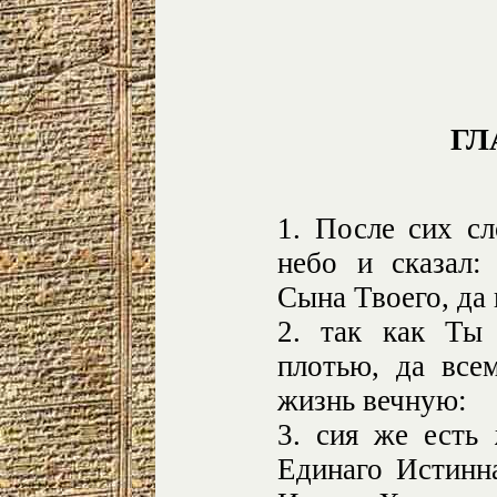
ГЛ
1. После сих с
небо и сказал:
Сына Твоего, да
2. так как Ты
плотью, да все
жизнь вечную:
3. сия же есть 
Единаго Истинн