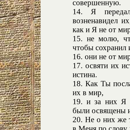
совершенную.
14. Я переда
возненавидел их
как и Я не от ми
15. не молю, ч
чтобы сохранил и
16. они не от мир
17. освяти их и
истина.
18. Как Ты посл
их в мир,
19. и за них Я
были освящены 
20. Не о них же
в Меня по слову 