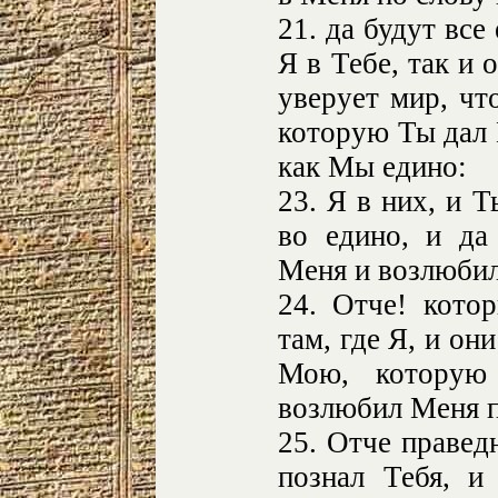
21. да будут все
Я в Тебе, так и 
уверует мир, чт
которую Ты дал 
как Мы едино:
23. Я в них, и 
во едино, и да
Меня и возлюбил
24. Отче! кото
там, где Я, и он
Мою, которую
возлюбил Меня п
25. Отче правед
познал Тебя, и