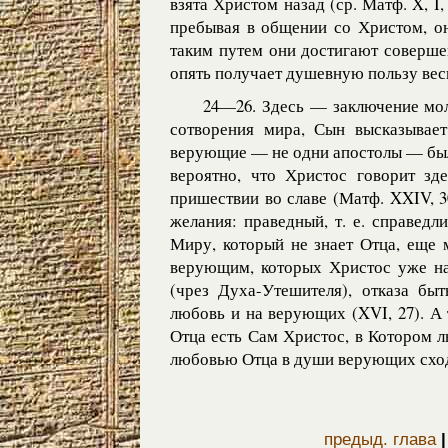
взята Христом назад (ср. Матф. X, I,
пребывая в общении со Христом, он
таким путем они достигают соверше
опять получает душевную пользу вес
24—26. Здесь — заключение мол
сотворения мира, Сын высказывает
верующие — не одни апостолы — были
вероятно, что Христос говорит з
пришествии во славе (Матф. XXIV, 3
желания: праведный, т. е. справед
Миру, который не знает Отца, еще 
верующим, которых Христос уже нау
(чрез Духа-Утешителя), отказа бы
любовь и на верующих (XVI, 27). А
Отца есть Сам Христос, в Котором лю
любовью Отца в души верующих сход
предыд. глава