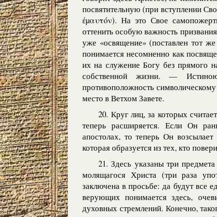
посвятительную (при вступлении Св
ἐµαυτόν). На это Свое самопожерт
оттенить особую важность призвания
уже «освящение» (поставлен тот же 
понимается несомненно как посвяще
их на служение Богу без прямого н
собственной жизни. — Истино
противоположность символическому 
место в Ветхом Завете.
20. Круг лиц, за которых счита
теперь расширяется. Если Он ра
апостолах, то теперь Он возсылает
которая образуется из тех, кто повер
21. Здесь указаны три предмета
молящагося Христа (три раза упо
заключена в просьбе: да будут все ед
верующих понимается здесь, очев
духовных стремлений. Конечно, тако