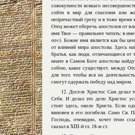
совокупности всякаго несовершенств
сойти в мир для спасения или ж
непричастный греху и в тоже время
Отец может оберечь апостолов от вл
имя Твое — правильнее читать: в имен
σоυ). Божие имя является как бы це
от влияний мира апостолы. Здесь н
братья, как люди, отличающиеся от 
иначе в Самом Боге апостолы найду
собою, какое существует. между От
для того чтобы вся их деятельност
смогут одержать победу над миром.
12. Доселе Христос Сам делал т
Себя. И делал это дело Христос ус
стоят здесь, около Христа. Если о
виновен в его погибели. Само Св. Пи
Господь, очевидно, хочет этою ссы
сказал в XIII-й гл. 18-м ст.