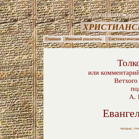
«МОИ КОНСПЕКТЫ: ИСТОРИЯ
ХРИСТИАНС
Главная
Именной указатель
Систематически
Толк
или комментарий
Ветхого
по
А. 
Еванге
предыд. гла