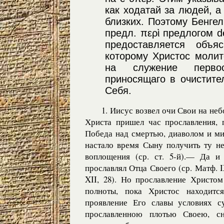
как ходатай за людей, а
близких. Поэтому Бенгел
предл. περὶ предлогом d
предоставляется объя
которому Христос молит
на служение первос
приносящаго в очистите
Себя.
1. Иисус возвел очи Свои на неб
Христа пришел час прославления, п
Победа над смертью, диаволом и м
настало время Сыну получить ту не
воплощения (ср. ст. 5-й).— Да и
прославлял Отца Своего (ср. Матф. I
XII, 28). Но прославление Христо
полноты, пока Христос находит
проявление Его славы условиях су
прославленною плотью Своею, сн