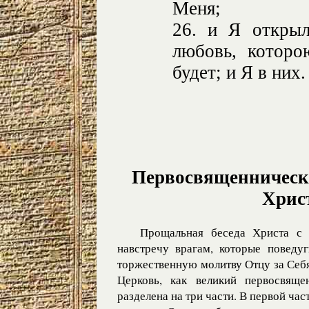
Меня;
26. и Я откры
любовь, котор
будет; и Я в них.
Первосвященническа
Хрис
Прощальная беседа Христа с 
навстречу врагам, которые поведу
торжественную молитву Отцу за Себ
Церковь, как великий первосвяще
разделена на три части. В первой час