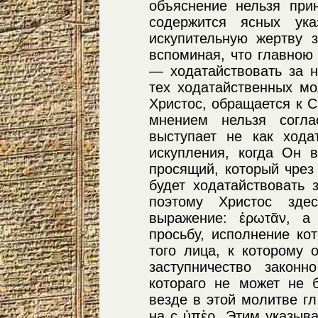
объяснение нельзя при
содержится ясных ук
искупительную жертву з
вспоминая, что главною
— ходатайствовать за н
тех ходатайственных мо
Христос, обращается к Св
мнением нельзя согла
выступает не как хода
искупления, когда Он 
просящий, который чрез
будет ходатайствовать 
поэтому Христос зде
выражение: ἐρωτᾶν, а 
просьбу, исполнение ко
того лица, к которому
заступничество законн
котораго не может не 
везде в этой молитве гл
на с ὐπὲρ. Этим указыва