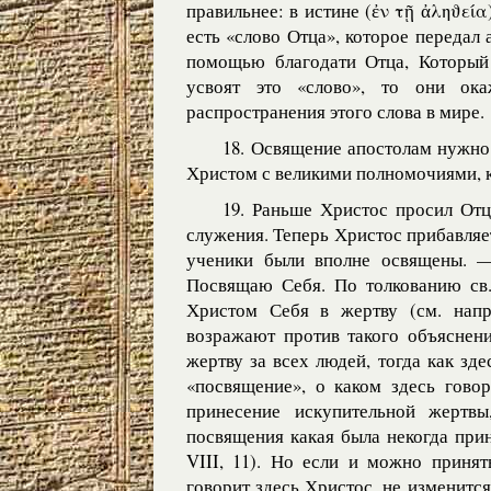
правильнее: в истине (ἐν τῇ ἀληϑεία
есть «слово Отца», которое передал а
помощью благодати Отца, Который 
усвоят это «слово», то они ок
распространения этого слова в мире.
18. Освящение апостолам нужно
Христом с великими полномочиями, к
19. Раньше Христос просил Отц
служения. Теперь Христос прибавляет
ученики были вполне освящены. —
Посвящаю Себя. По толкованию св.
Христом Себя в жертву (см. напр.
возражают против такого объяснени
жертву за всех людей, тогда как зде
«посвящение», о каком здесь говор
принесение искупительной жертв
посвящения какая была некогда при
VIII, 11). Но если и можно принят
говорит здесь Христос, не изменится