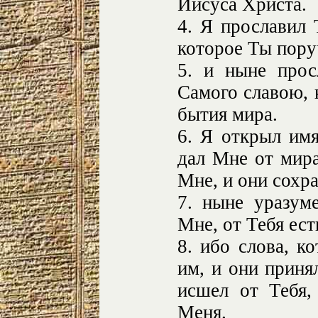
Иисуса Христа.
4. Я прославил 
которое Ты пору
5. и ныне прос
Самого славою, 
бытия мира.
6. Я открыл им
дал Мне от мира
Мне, и они сохр
7. ныне уразум
Мне, от Тебя ест
8. ибо слова, к
им, и они приня
исшел от Тебя,
Меня.