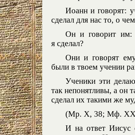
Иоанн и говорят: у
сделал для нас то, о че
Он и говорит им: 
я сделал?
Они и говорят ему
были в твоем учении ра
Ученики эти делаю
так непонятливы, а он т
сделал их такими же му
(Мр. X, 38; Мф. XX,
И на ответ Иисус 