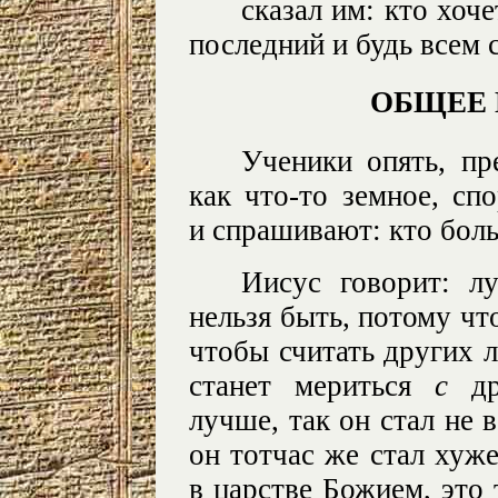
сказал им: кто хоч
последний и будь всем с
ОБЩЕЕ
Ученики опять, пр
как что-то земное, сп
и спрашивают: кто бол
Иисус говорит: л
нельзя быть, потому чт
чтобы считать других л
станет мериться
с
д
лучше, так он стал не
он тотчас же стал хуж
в царстве Божием, это 