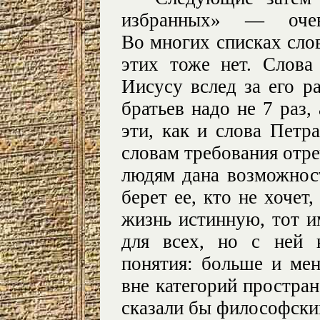
избранных» — очев
Во многих списках сло
этих тоже нет. Слова
Иисусу вслед за его р
братьев надо не 7 раз,
эти, как и слова Петр
словам требования отре
людям дана возможност
берет ее, кто не хочет,
жизнь истинную, тот им
для всех, но с ней 
понятия: больше и ме
вне категорий простра
сказали бы философски