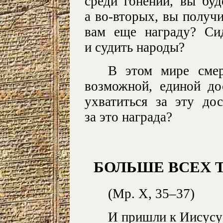
среди гонений, вы буд
а во-вторых, вы получ
вам еще награду? Сид
и судить народы?
В этом мире сме
возможной, единой до
ухватиться за эту дос
за это награда?
БОЛЬШЕ ВСЕХ Т
(Мр. X, 35–37)
И пришли к Иисусу 