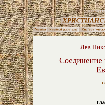
ХРИСТИАНС
ХРИСТИАНС
Главная
Именной указатель
Систематически
Лев Ник
Соединение 
Ев
|
с
Гла