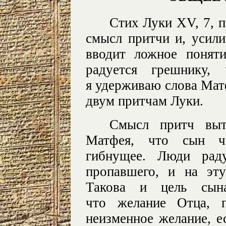
Стих Луки XV, 7, 
смысл притчи и, усили
вводит ложное понят
радуется грешнику,
я удерживаю слова Мат
двум притчам Луки.
Смысл притч выт
Матфея, что сын че
гибнущее. Люди раду
пропавшего, и на эт
Такова и цель сына
что желание Отца, п
неизменное желание, е