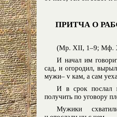
ПРИТЧА О РА
(Мр. XII, 1–9; Мф. 
И начал им говори
сад, и огородил, вырыл
мужи– v кам, а сам уеха
И в срок послал 
получить по уговору пл
Мужики схватил
и отослали ни с чем.