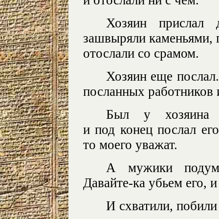
Хозяин прислал 
зашвыряли каменьями, г
отослали со срамом.
Хозяин еще послал
посланных работников 
Был у хозяина
и под конец послал его
то моего уважат.
А мужики подума
Давайте-ка убьем его, и
И схватили, побили 