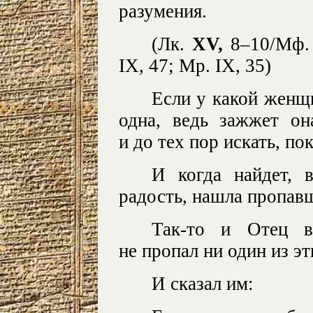
разумения.
(Лк.
XV
,
8–10/Мф. 
IX, 47; Мр. IX, 35)
Если у какой женщ
одна, ведь зажжет он
и до тех пор искать, пок
И когда найдет, 
радость, нашла пропав
Так-то и Отец в
не пропал ни один из э
И сказал им: