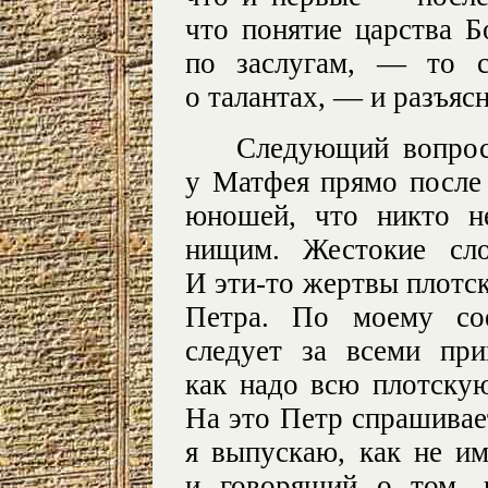
что понятие царства Б
по заслугам, — то с
о талантах, — и разъясн
Следующий вопрос
у Матфея прямо после
юношей, что никто н
нищим. Жестокие сло
И эти-то жертвы плотс
Петра. По моему сое
следует за всеми пр
как надо всю плотскую
На это Петр спрашивае
я выпускаю, как не и
и говорящий о том, 