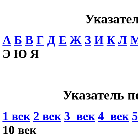
Указател
А
Б
В
Г
Д
Е
Ж
З
И
К
Л
Э Ю Я
Указатель п
1 век
2 век
3 век
4 век
5
10 век