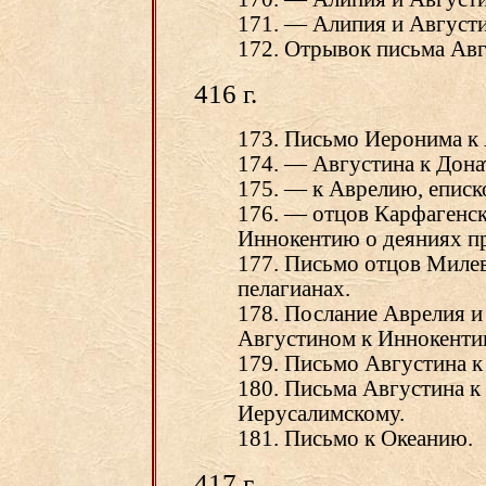
171. — Алипия и Августи
172. Отрывок письма Авг
416 г.
173. Письмо Иеронима к 
174. — Августина к Дона
175. — к Аврелию, еписк
176. — отцов Карфагенск
Иннокентию о деяниях пр
177. Письмо отцов Миле
пелагианах.
178. Послание Аврелия и
Августином к Иннокенти
179. Письмо Августина к
180. Письма Августина к
Иерусалимскому.
181. Письмо к Океанию.
417 г.