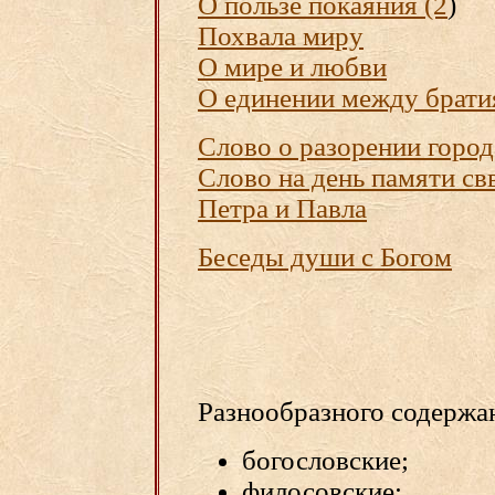
О пользе покаяния (2
)
Похвала миру
О мире и любви
О единении между брат
Слово о разорении город
Слово на день памяти св
Петра и Павла
Беседы души с Богом
Разнообразного содержан
богословские;
филосовские;