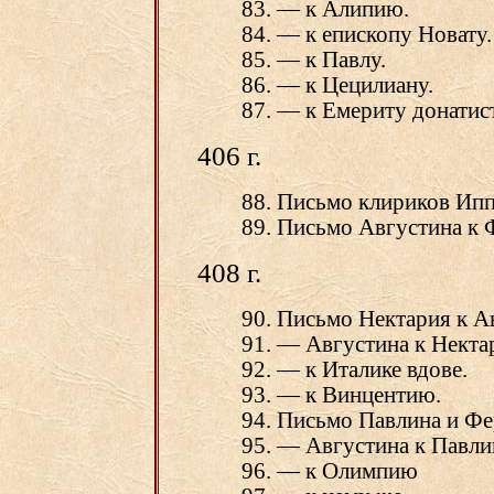
83. — к Алипию.
84. — к епископу Новату.
85. — к Павлу.
86. — к Цецилиану.
87. — к Емериту донатист
406 г.
88. Письмо клириков Ип
89. Письмо Августина к 
408 г.
90. Письмо Нектария к А
91. — Августина к Некта
92. — к Италике вдове.
93. — к Винцентию.
94. Письмо Павлина и Фе
95. — Августина к Павли
96. — к Олимпию