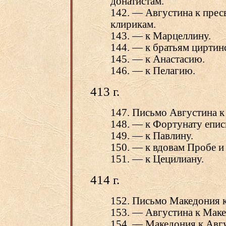
донатистам.
142. — Августина к прес
клирикам.
143. — к Марцеллину.
144. — к братьям циртин
145. — к Анастасию.
146. — к Пелагию.
413 г.
147. Письмо Августина к
148. — к Фортунату епис
149. — к Павлину.
150. — к вдовам Пробе и
151. — к Цецилиану.
414 г.
152. Письмо Македония к
153. — Августина к Мак
154. — Македония к Авгу