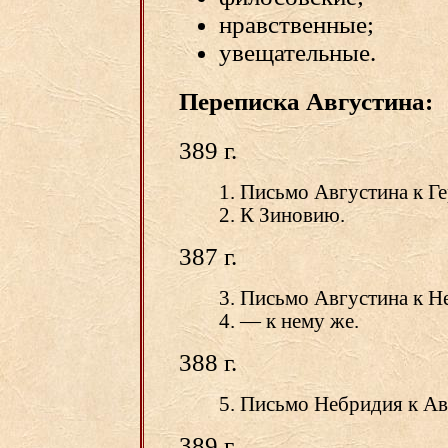
нравственные;
увещательные.
Переписка Августина:
389 г.
1. Письмо Августина к Г
2. К Зиновию.
387 г.
3. Письмо Августина к 
4. — к нему же.
388 г.
5. Письмо Небридия к Ав
389 г.