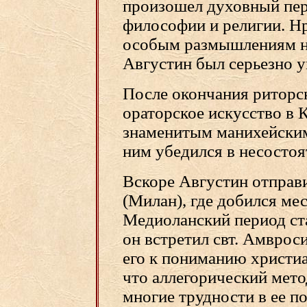
произошел духовный пер
философии и религии. Нр
особым размышлениям на
Августин был серьезно у
После окончания риторс
ораторское искусство в 
знаменитым манихейским
ним убедился в несостоя
Вскоре Августин отправил
(Милан), где добился ме
Медиоланский период ст
он встретил свт. Амврос
его к пониманию христиа
что аллегорический мето
многие трудности в ее п