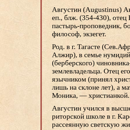
Августин (Augustinus) А
еп., блж. (354-430), отец
пастырь-проповедник, бо
философ, экзегет.
Род. в г. Тагасте (Сев.Аф
Алжир), в семье нумиди
(берберского) чиновника
землевладельца. Отец ег
язычником (принял хрис
лишь на склоне лет), а ма
Моника, — христианкой.
Августин учился в высш
риторской школе в г. Кар
рассеянную светскую жи