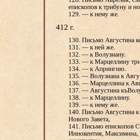
епископов к трибуну и н
129. — к нему же.
412 г.
130. Письмо Августина к
131. — к ней же.
132. — к Волузиану.
133. — к Марцеллину три
134. — к Апрингию.
135. — Волузиана к Авгу
136. — Марцеллина к Авг
137. — Августина къВолу
138. — к Марцеллину.
139. — к нему же.
140. Письмо Августина к 
Нового Завета,
141. Письмо епископов С
Иннокентия, Максимина, А