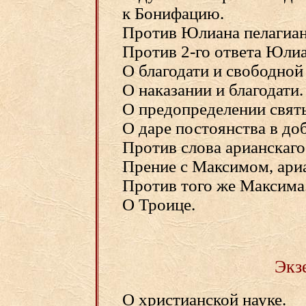
к Бонифацию.
Против Юлиана пелагиан
Против 2-го ответа Юлиа
О благодати и свободной
О наказании и благодати.
О предопределении свят
О даре постоянства в до
Против слова арианскаго
Прение с Максимом, apи
Против того же Максима
О Троице.
Экз
О христианской науке.