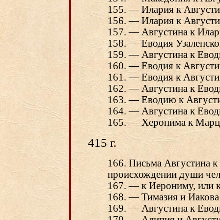
155. — Илария к Августи
156. — Илария к Августи
157. — Августина к Ила
158. — Еводия Узаленско
159. — Августина к Ево
160. — Еводия к Августи
161. — Еводия к Августи
162. — Августина к Ево
163. — Еводию к Август
164. — Августина к Ево
165. — Херонима к Марц
415 г.
166. Письма Августина к
происхождении души чел
167. — к Иерониму, или к
168. — Тимазия и Иакова
169. — Августина к Ево
170. — Алипия и Августи