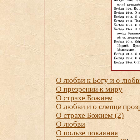
О любви к Богу и о любв
О презрении к миру
О страхе Божием
О любви и о слепце про
О страхе Божием (2)
О любви
О пользе покаяния