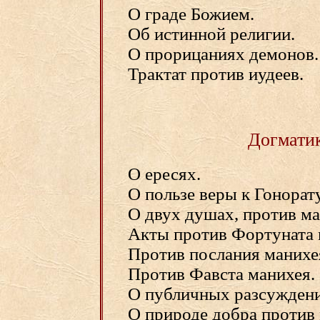
О граде Божием.
Об истинной религии.
О прорицаниях демонов.
Трактат против иудеев.
Догмати
О ересях.
О пользе веры к Гонорату
О двух душах, против ма
Акты против Фортуната 
Против послания манихе
Против Фавста манихея.
О публичных разсуждени
О природе добра против 