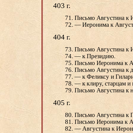
403 г.
71. Письмо Августина к 
72. — Иеронима к Август
404 г.
73. Письмо Августина к 
74. — к Президию.
75. Письмо Иеронима к А
76. Письмо Августина к 
77. — к Феликсу и Гилар
78. — к клиру, старцам и
79. Письмо Августина к 
405 г.
80. Письмо Августина к 
81. Письмо Иеронима к А
82. — Августина к Иерон