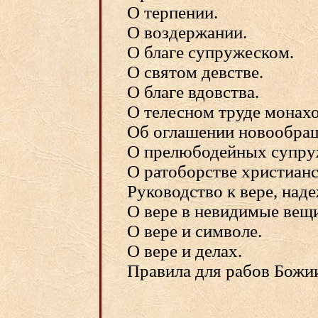
О терпении.
О воздержании.
О благе супружеском.
О святом девстве.
О благе вдовства.
О телесном труде монахо
Об оглашении новообра
О прелюбодейных супруж
О ратоборстве христиан
Руководство к вере, над
О вере в невидимые вещ
О вере и символе.
О вере и делах.
Правила для рабов Божи