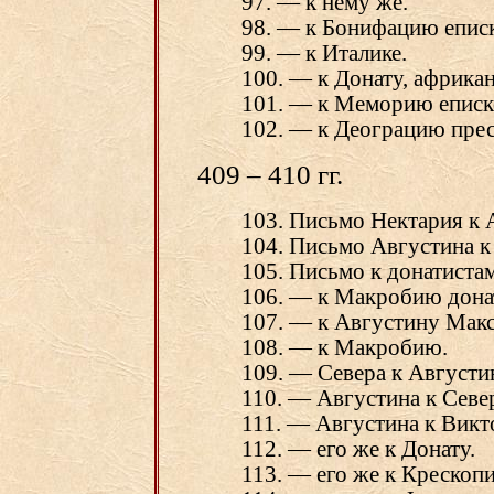
97. — к нему же.
98. — к Бонифацию епис
99. — к Италике.
100. — к Донату, африка
101. — к Меморию еписк
102. — к Деограцию прес
409 – 410 гг.
103. Письмо Нектария к 
104. Письмо Августина к
105. Письмо к донатистам
106. — к Макробию дона
107. — к Августину Макс
108. — к Макробию.
109. — Севера к Августи
110. — Августина к Севе
111. — Августина к Викт
112. — его же к Донату.
113. — его же к Крескоп