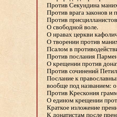
Против Секундина маних
Против врага законов и 
Против присцилланистов
О свободной воле.
О нравах церкви кафолич
О творении против маних
Псалом в противодействи
Против послания Пармен
О крещении против дона
Против сочинений Петил
Послание к православным
вообще под названием: о
Против Крескония грамма
О едином крещении прот
Краткое изложение прени
К донатистам после прен