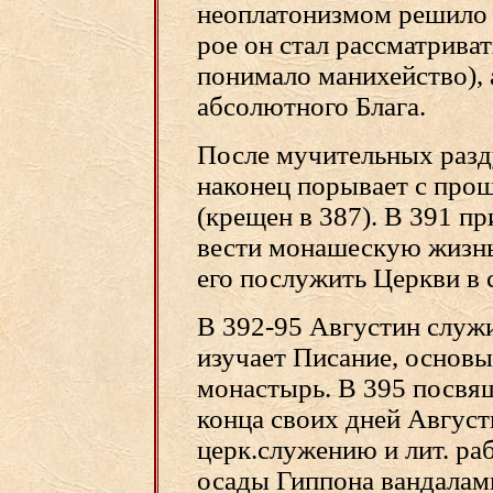
неоплатонизмом решило д
рое он стал рассматриват
понимало манихейство), 
абсолютного Блага.
После мучительных разд
наконец порывает с про
(крещен в 387). В 391 пр
вести монашескую жизнь
его послужить Церкви в с
В 392-95 Августин служи
изучает Писание, основы
монастырь. В 395 посвящ
конца своих дней Август
церк.служению и лит. ра
осады Гиппона вандалами