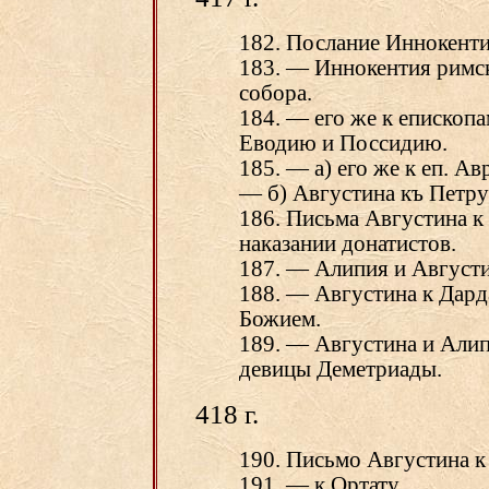
182. Послание Иннокенти
183. — Иннокентия римс
собора.
184. — его же к епископ
Еводию и Поссидию.
185. — а) его же к еп. А
— б) Августина къ Петру
186. Письма Августина к
наказании донатистов.
187. — Алипия и Августи
188. — Августина к Дард
Божием.
189. — Августина и Алип
девицы Деметриады.
418 г.
190. Письмо Августина 
191. — к Ортату.