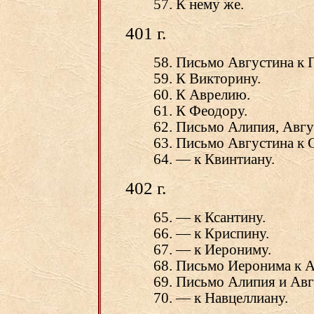
57. К нему же.
401 г.
58. Письмо Августина к
59. К Викторину.
60. К Аврелию.
61. К Феодору.
62. Письмо Алипия, Авгу
63. Письмо Августина к 
64. — к Квинтиану.
402 г.
65. — к Ксантину.
66. — к Криспину.
67. — к Иерониму.
68. Письмо Иеронима к А
69. Письмо Алипия и Авг
70. — к Навцеллиану.