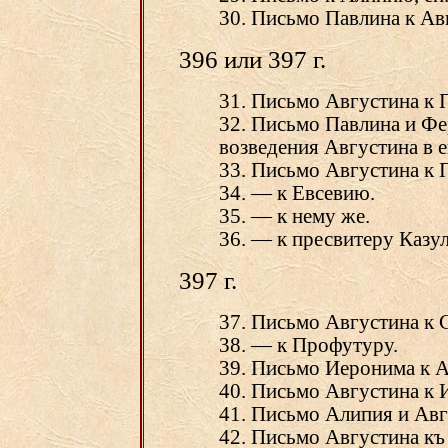
30. Письмо Павлина к Ав
396 или 397 г.
31. Письмо Августина к 
32. Письмо Павлина и Фе
возведения Августина в е
33. Письмо Августина к 
34. — к Евсевию.
35. — к нему же.
36. — к пресвитеру Казул
397 г.
37. Письмо Августина к 
38. — к Профутуру.
39. Письмо Иеронима к А
40. Письмо Августина к 
41. Письмо Алипия и Авг
42. Письмо Августина къ