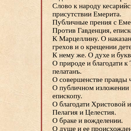
Слово к народу кесарийс
присутствии Емерита.
Публичные прения с Еме
Против Гавденция, еписк
К Марцеллину. О наказан
грехов и о крещении дете
К нему же. О духе и букв
О природе и благодати к
пелатанъ.
О совершенстве правды 
О публичном изложении
епископу.
О благодати Христовой и
Пелагия и Целестия.
О браке и вожделении.
О душе и ее происхожден