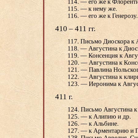
114. — его же к Флорент
115. — к нему же.
116. — его же к Генерозу.
410 – 411 гг.
117. Письмо Диоскора к 
118. — Августина к Диос
119. — Консенция к Авгу
120. — Августина к Кон
121. — Павлина Нольског
122. — Августина к клир
123. — Иеронима к Авгус
411 г.
124. Письмо Августина к
125. — к Алипию и др.
126. — к Альбине.
127. — к Арментарию и 
128. Письмо Аврелия, Си