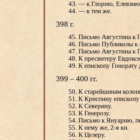
43. — к Глорию, Елевзию
44. — к тем же.
398 г.
45. Письмо Августина к 
46. Письмо Публиколы к 
47. Письмо Августина к 
48. К пресвитеру Евдокс
49. К епископу Гонорату 
399 – 400 гг.
50. К старейшинам коло
51. К Криспину епископу
52. К Северину.
53. К Генерозу.
54. Письмо к Януарию, пе
55. К нему же, 2-я кн.
56. К Целеру.