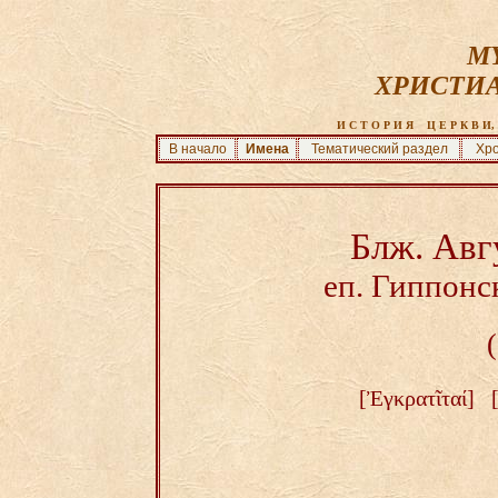
MY
ХРИСТИ
И С Т О Р И Я    Ц Е Р К В И, 
В начало
Имена
Тематический раздел
Хро
Блж. Авг
еп. Гиппонс
[
Ἐγκρατῖταί
] [