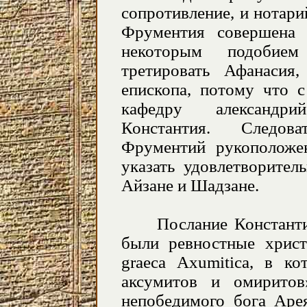
сопротивление, и нотари
Фрументия совершена 
некоторым подобие
третировать Афанасия
епископа, потому что с
кафедру александр
Константия. Следова
Фрументий рукоположен
указать удовлетворител
Айзане и Шадзане.
Послание Константия 
были ревностные христи
graeca Axumitica, в ко
аксумитов и омиритов»
непобедимого бога Аре