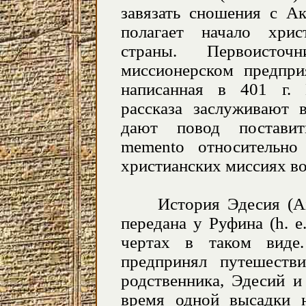
завязать сношения с Ак
полагает начало хри
страны. Первоисто
миссионерском предпри
написанная в 401 г. 
рассказа заслуживают 
дают повод поставит
memento относительно 
христианских миссиях в
История Эдесия (
A
передана у Руфина (h. e.
чертах в таком виде
предпринял путешеств
родственника, Эдесий 
время одной высадки 