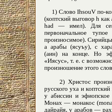
1) Слово
IhsouV
по-ко
(коптский выговор
h
как 
had — имел). Для сем
первоначальное тупое
произносимое). Сирийцы
а арабы (ясуъу), с ха
(аин) на конце. Но э
«Иясус», т. е. с возмож
произношение этого слов
2) Христос произнос
русского уха и коптский
у абиссин и эфиопское
Монах — монакос (
mon
дайрайя, у арабов — ра