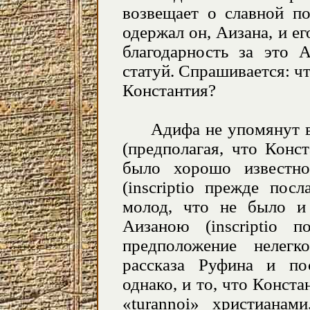
возвещает о славной п
одержал он, Аизана, и ег
благодарность за это 
статуй. Спрашивается: чт
Константия?
Адифа не упомянут в э
(предполагая, что Конс
было хорошо известн
(inscriptio прежде пос
молод, что не было и 
Аизаною (inscriptio 
предположение нелегк
рассказа Руфина и по
однако, и то, что Конст
«
turannoi
» христианами