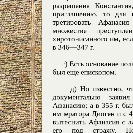
разрешения Константия
приглашению, то для 
третировать Афанаси
множестве преступле
хиротонисанного им, ес
в 346—347 г.
г) Есть основание полаг
был еще епископом.
д) Но известно, что 
документально заяви
Афанасию; а в 355 г. б
императора Диоген и с 4
вытеснить Афанасия с а
его под стражу. Но