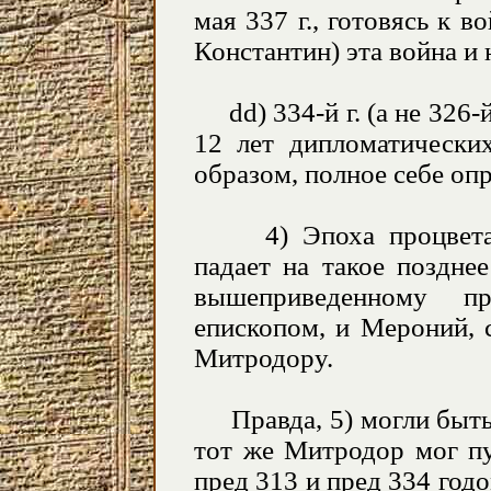
мая 337 г., готовясь к в
Константин) эта война и 
dd) 334-й г. (а не 326-
12 лет дипломатических
образом, полное себе оп
4) Эпоха процветани
падает на такое поздне
вышеприведенному 
епископом, и Мероний, 
Митродору.
Правда, 5) могли быть 
тот же Митродор мог п
пред 313 и пред 334 годо