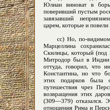
Юлиан виноват в борь
поверивший пустым росс
завязавший неприязн
царем, которые и повели 
cc) Но, по-видимому, 
Марцеллина сохранила
Скилицы, который (под 3
Митродор был в Индии 
оттуда, говорил, что и
Константина, но что б
этих подарков была 
путешествия чрез Перс
возвращения этих даров
(309—379) отказался. Э
отношения Рима и Перси