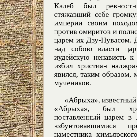
Калеб был ревностны
стяжавший себе громку
империи своим походо
против омиритов и пол
царем их Дзу-Нувасом. Д
над собою власти цар
иудейскую ненависть к 
избил христиан наджра
явился, таким образом, 
мучеников.
«Абрыха», известный 
«Абрыха», был хри
поставленный царем в 
взбунтовавшимися пр
наместника химьярског