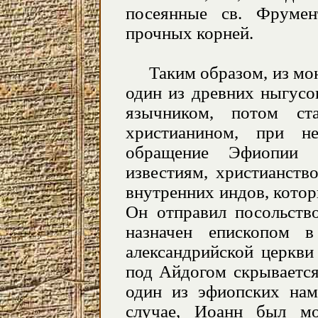
посеянные св. Фруме
прочных корней.
Таким образом, из мон
один из древних ныгусо
язычником, потом ст
христианином, при н
обращение Эфиопии 
известиям, христианств
внутренних индов, кото
Он отправил посольств
назначен епископом 
александрийской церкви
под Айдогом скрывается
один из эфиопских нам
случае, Иоанн был м