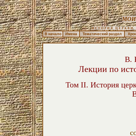
МОИ
И С Т О Р И Я   Ц Е Р К В И,  
В начало
Имена
Тематический раздел
Хро
В. 
Лекции по ист
Том II. История цер
В
с