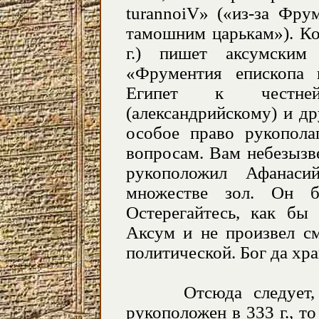
turannoiV
» («из-за Фру
тамошним царькам»). Ко
г.) пишет аксумски
«Фрументия епископа
Египет к честней
(александрийскому) и д
особое право рукопола
вопросам. Вам небезызв
рукоположил Афанаси
множестве зол. Он бе
Остерегайтесь, как бы
Аксум и не произвел см
политической. Бог да хра
Отсюда следует, ч
рукоположен в 333 г., то