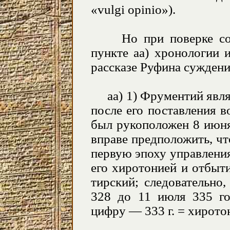
«vulgi opinio»).
Но при поверке со с
пункте
aa
) хронологии 
рассказе Руфина суждени
aa
) 1) Фрументий явл
после его поставления 
был рукоположен 8 июня
вправе предположить, ч
первую эпоху управлени
его хиротонией и отбыт
тирский; следовательно
328 до 11 июля 335 г
цифру — 333 г. = хирот