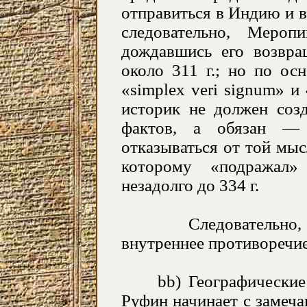
отправиться в Индию и в
следовательно, Меро
дождавшись его возвра
около 311 г.; но по ос
«simplex veri signum» и 
историк не должен созд
фактов, а обязан —
отказываться от той мы
которому «подражал»
незадолго до 334 г.
Следовательно, хр
внутреннее противоречие
bb
) Географически
Руфин начинает с замеч