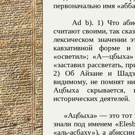
первоначально имя «абба
Ad b). 1) Что абисс
считают своими, так сказ
лексическом значении 
кавзативной форме и 
«осветил»; «А—цбыха»
«заставил рассветать, п
2) Об Айзане и Шадза
видимому, не помнят ни
Ацбыха скрывается, 
исторических деятелей.
«Ацбыха» — это тот ны
знали под именем «
Eles
«аль-асбаху»), а абисс