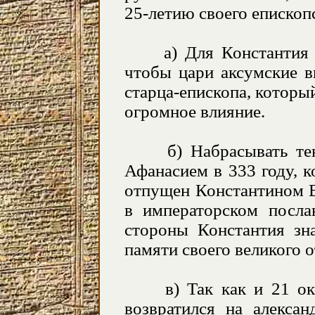
25-летию своего епископ
а) Для Константия бы
чтобы цари аксумские в
старца-епископа, который
огромное влияние.
б) Набрасывать тень
Афанасием в 333 году, к
отпущен Константином В
в императорском посл
стороны Константия зн
памяти своего великого о
в) Так как и 21 октя
возвратился на алекса