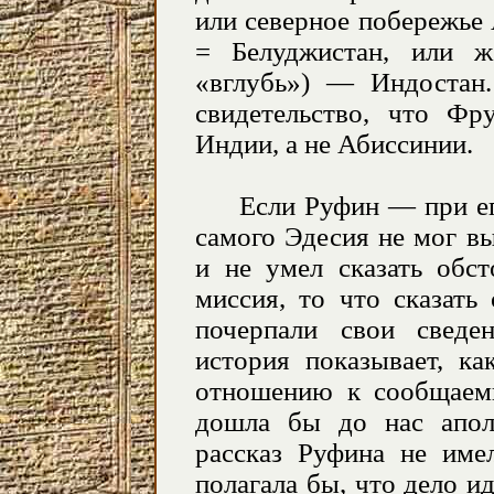
или северное побережье
= Белуджистан, или ж
«вглубь») — Индостан
свидетельство, что Фр
Индии, а не Абиссинии.
Если Руфин — при его
самого Эдесия не мог вы
и не умел сказать обст
миссия, то что сказать
почерпали свои сведе
история показывает, к
отношению к сообщаемы
дошла бы до нас апол
рассказ Руфина не имел
полагала бы, что дело и