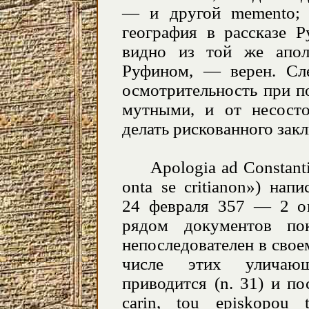
— и другой memento; 
география в рассказе Р
видно из той же апол
Руфином, — верен. Сле
осмотрительность при п
мутными, и от несосто
делать рискованного зак
Apologia ad Constanti
onta se critianon
») напи
24 февраля 357 — 2 ок
рядом документов по
непоследователен в свое
числе этих уличающ
приводится (n. 31) и п
carin, tou episkopo