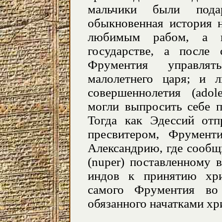
мальчики были под
обыкновенная история н
любимым рабом, а 
государстве, а после
Фрументия управля
малолетнего царя; и 
совершеннолетия (adol
могли выпросить себе п
Тогда как Эдессий отп
пресвитером, Фрументи
Александрию, где сообщ
(nuper) поставленному 
индов к принятию хри
самого Фрументия во
обязанного начатками хр