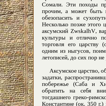
Сомали. Эти походы 
прочим, а может быть
обезопасить и сухопут
Несколько позже этого 
аксумский
ZwskalhV
, в
культуры и отлично п
торговля его царству 
одним из ныгусов, поим
летописей, до сих пор не 
Аксумское царство, об
задатки, распространив
побережье (Саба и Хи
обратить на себя вни
тогдашнего греко-римск
Константине (ок. 350 г.)