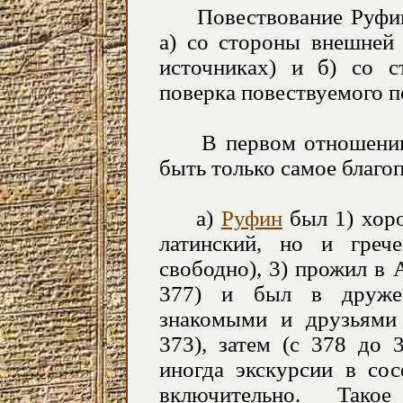
Повествование Руфина
а) со стороны внешней 
источниках) и б) со с
поверка повествуемого п
В первом отношении (
быть только самое благо
a
)
Руфин
был 1) хоро
латинский, но и греч
свободно), 3) прожил в
377) и был в друже
знакомыми и друзьям
373), затем (с 378 до 
иногда экскурсии в со
включительно. Так