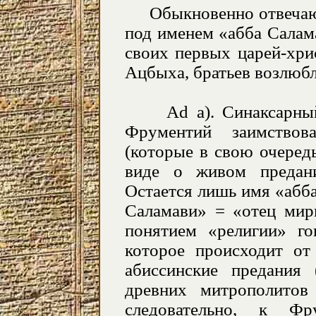
Обыкновенно отвечают: 
под именем «абба Салам
своих первых царей-хр
Ацбыха, братьев возлюб
Ad а). Синаксарный р
Фрументий заимствов
(которые в свою очеред
виде о живом предани
Остается лишь имя «абб
Саламави» = «отец мир
понятием «религии» го
которое происходит о
абиссинские предания
древних митрополитов
следовательно, к Ф