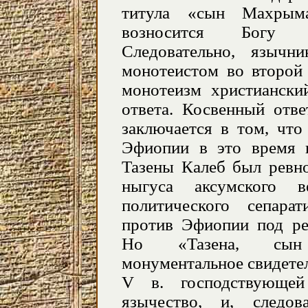
титула «сын Махрыма
возносится Богу В
Следовательно, язычн
монотеистом во второй 
монотеизм христиански
ответа. Косвенный отве
заключается в том, что
Эфиопии в это время н
Тазены Калеб был ревно
ныгуса аксумского 
политического сепара
против Эфиопии под ре
Но «Тазена, сын 
монументальное свидетел
V в. господствующе
язычество, и, следова