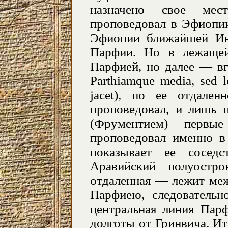
назначено свое мес
проповедовал в Эфиопи
Эфиопии ближайшей Инд
Парфии. Но в лежаще
Парфией, но далее — вг
Parthiamque media, sed lo
jacet), по ее отдален
проповедовал, и лишь 
(Фрументием) первы
проповедовал именно в I
показывает ее сосед
Аравийский полуостро
отдаленная — лежит ме
Парфиею, следовательн
центральная линия Парф
долготы от Гринвича. И