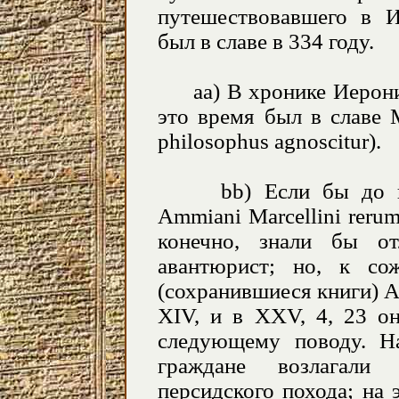
путешествовавшего в 
был в славе в 334 году.
аа) В хронике Иероним
это время был в славе 
philosophus agnoscitur).
bb) Если бы до нас
Ammiani Marcellini rerum
конечно, знали бы от
авантюрист; но, к сожа
(сохранившиеся книги) 
XIV, и в XXV, 4, 23 о
следующему поводу. Н
граждане возлагали 
персидского похода; на 