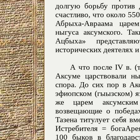
долгую борьбу против д
счастливо, что около 550
Абрыха-Авраама царе
ныгуса аксумского. Та
Ацбыха» представля
исторических деятелях и 
А что после IV в. (т.
Аксуме царствовали ны
спора. До сих пор в Ак
эфиопском (гыызском) я
же царем аксумским
возвещающие о победах
Тазена титулует себя в
Истребителя = богаАре
100 быков в благодар