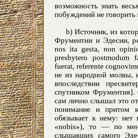
возможность знать весь
побуждений не говорить 
b
) Источник, из кото
Фрументии и Эдесии, ре
nos ita gesta, non opini
presbytero postmodum f
fuerat, referente cognov
не из народной молвы, 
впоследствии пресвит
спутником Фрументия]. 
сам лично слышал это от
понимание и притом к
обязывает к нему: нет 
«nobis»), то — по м
слышавших самого Эде