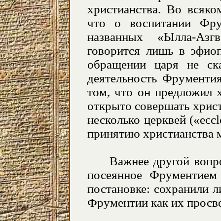
христианства. Во всяко
что о воспитании Фру
названных «Ылла-Азг
говорится лишь в эфиоп
обращении царя не ска
деятельность Фрументия
том, что он предложил 
открыто совершать хрис
несколько церквей («eccle
принятию христианства 
Важнее другой вопрос:
посеянное Фрументие
постановке: сохранили л
Фрументии как их просв