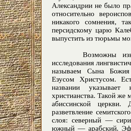
Александрии не было пр
относительно вероиспо
никакого сомнения, та
персидскому царю Калеб
выпустить из тюрьмы мо
Возможны изыскан
исследования лингвистич
называем Сына Божия
Езусом Христусом. Ест
названии указывает 
христианства. Такой же 
абиссинской церкви. 
разветвление семитског
слоя: северный — сири
южный — арабский. Эфи