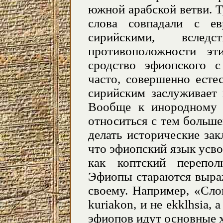
южной арабской ветви. 
слова совпадали с е
сирийскими, вслед
противоположности эт
сродство эфиопского с
часто, совершенно есте
сирийским заслуживает 
Вообще к инородному 
относиться с тем больш
делать исторические за
что эфиопский язык усво
как коптский перепол
Эфиопы стараются выраж
своему. Например, «Сл
kuriakon
, и не
ekklhsia
, 
эфиопов идут основные х