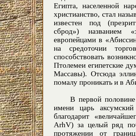
Египта, населенной на
христианство, стал назы
известен под (презри
сброд») названием «
европейцами в «Абиссин
на средоточии торг
способствовать возникн
Птолемеи египетские ду
Массавы). Отсюда эллин
помалу проникать и в Аб
В первой половине I 
имени царь аксумский (
благодарит «величайше
ArhV
) за целый ряд по
протяжении от грани