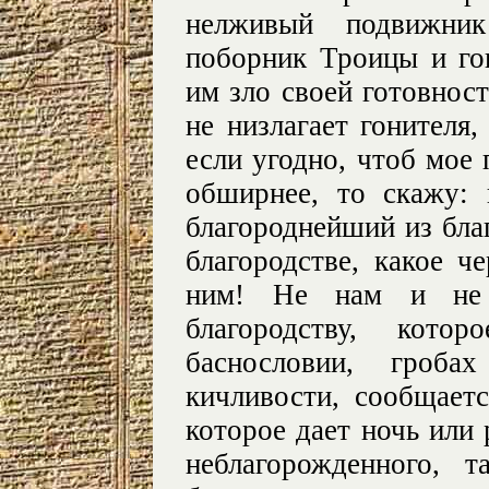
нелживый подвижни
поборник Троицы и го
им зло своей готовност
не низлагает гонителя
если угодно, чтоб мое
обширнее, то скажу:
благороднейший из бла
благородстве, какое ч
ним! Не нам и не 
благородству, кот
баснословии, гроб
кичливости, сообщает
которое дает ночь или 
неблагорожденного, 