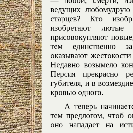
— побои, смерти, из
ведущих любомудрую 
старцев? Кто изобра
изобретают лютые 
присовокупляют новые
тем единственно за
оказывают жестокости
Недавно возымело кон
Персия прекрасно р
губителя, и в возмезди
кровью одного.
А теперь начинает
тем предлогом, чтоб о
оно нападает на ист