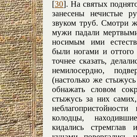
[
30
]. На святых поднят
занесены нечистые р
звуком труб. Смотри ж
мужи падали мертвыми
носимым ими естеств
были ногами и оттого
точнее сказать, делал
немилосердно, подве
(настолько же стыжусь
обнажать словом сокр
стыжусь за них самих,
неблагопристойности
колодцы, находивши
кидались стремглав 
кучами повергались 