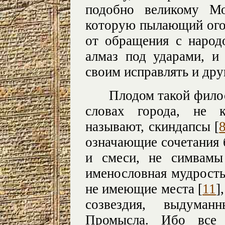
подобно великому М
которую пылающий огон
от обращения с народо
алмаз под ударами, и
своим исправлять и дру
Плодом такой фило
словах города, не к
называют, скиндапсы [
означающие сочетания б
и смеси, не симвамы
именословная мудрость,
не имеющие места [
11
]
созвездия, выдума
Промысла. Ибо все 