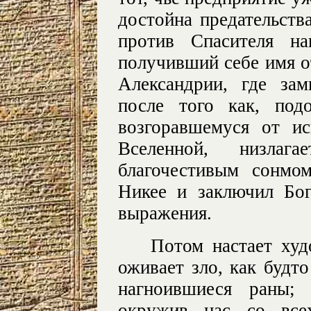
достойна предательств
против Спасителя на
получивший себе имя от
Александрии, где за
после того как, под
возгоравшемуся от и
Вселенной, низла
благочестивым сонмо
Никее и заключил Бо
выражения.
Потом настает худ
оживает зло, как будт
нагноившиеся раны; 
окружив нас со всех