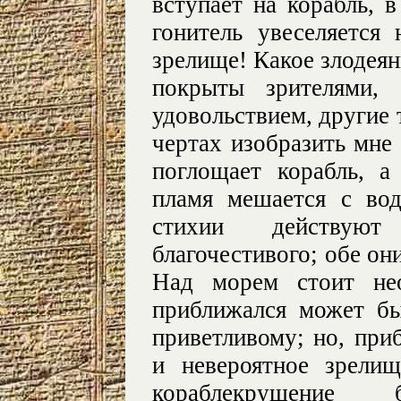
вступает на корабль, в
гонитель увеселяется
зрелище! Какое злодеян
покрыты зрителями,
удовольствием, другие 
чертах изобразить мне
поглощает корабль, 
пламя мешается с во
стихии действую
благочестивого; обе он
Над морем стоит нео
приближался может бы
приветливому; но, при
и невероятное зрели
кораблекрушение 