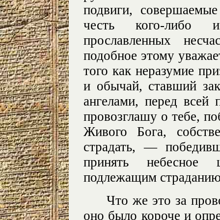
подвиги, совершаемы
честь кого-либо 
прославленных несча
подобное этому уважает
того как неразумие пр
и обычай, ставший зак
ангелами, перед всей 
провозглашу о тебе, по
Живого Бога, собств
страдать, — победив
принять небесное 
подлежащим страданию
Что же это за пров
оно было короче и опре