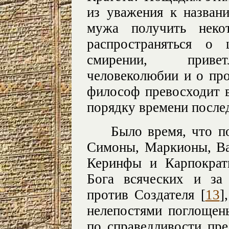
из уважения к назван
мужа получить неко
распространяться о 
смирении, привет
человеколюбии и о пр
философ превосходит в
порядку времени послед
Было время, что п
Симоны, Маркионы, Ва
Керинфы и Карпократ
Бога всяческих и за
против Создателя [
13
]
нелепостями поглощен
по справедливости пр