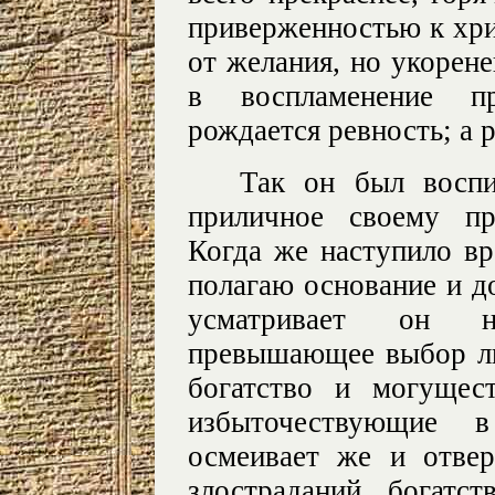
приверженностью к хри
от желания, но укорене
в воспламенение пр
рождается ревность; а 
Так он был воспи
приличное своему пр
Когда же наступило вр
полагаю основание и д
усматривает он н
превышающее выбор л
богатство и могущес
избыточествующие 
осмеивает же и отвер
злостраданий, богатс