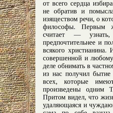
от всего сердца избир
не обратив и помысл
изяществом речи, о кот
философы. Первым 
считает — узнать
предпочтительнее и пол
всякого христианина.
совершенной и любому
деле обнимать в частн
из нас получил бытие 
всех, которые име
произведены одним Т
Притом видел, что жиз
удаляющаяся и чуждаю
сама по себе важна