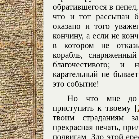
обратившегося в пепел,
что и тот рассыпан 
оказано и того уваже
кончину, а если не конч
в котором не отказ
корабль, снаряженный
благочестивого; и 
карательный не бывает
это событие!
Но что мне до 
приступить к твоему [
твоим страданиям за
прекрасная печать, пр
подвигам. Зло этой ер