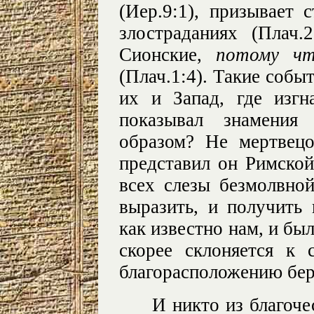
(Иер.9:1), призывает
злостраданиях (Плач.
Сионские,
потому чт
(Плач.1:4). Такие собы
их и Запад, где изгн
показывал знамения
образом? Не мертвец
представил он Римской
всех слезы безмолвно
выразить, и получить 
как известно нам, и бы
скорее склоняется к
благорасположению бер
И никто из благоче