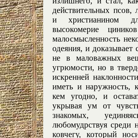
излишнего, и стал, ка
действительных псов,
и христианином д
высокомерие цинико
малосмысленность не
одеяния, и доказывает 
не в маловажных ве
угрюмости, но в тверд
искренней наклонност
иметь и наружность, 
кем угодно, и остав
укрывая ум от чувст
знакомых, уединя
любомудрствуя среди 
ковчегу, который нос