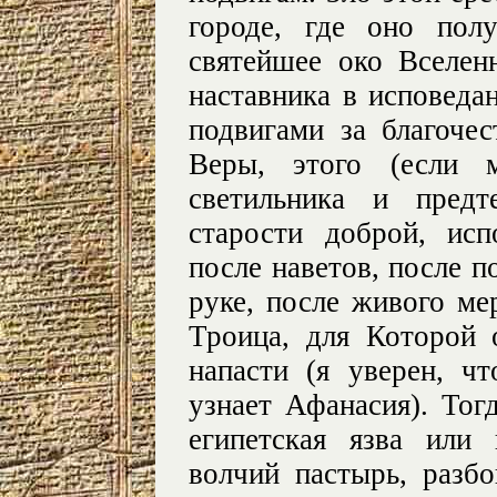
городе, где оно пол
святейшее око Вселен
наставника в исповеда
подвигами за благочес
Веры, этого (если м
светильника и предт
старости доброй, исп
после наветов, после п
руке, после живого ме
Троица, для Которой
напасти (я уверен, ч
узнает Афанасия). Тог
египетская язва или
волчий пастырь, разб