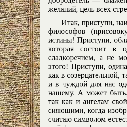
добродетель — блаженс
желаний, цель всех стр
Итак, приступи, н
философов (присовок
истины! Приступи, обл
которая состоит в о
сладкоречием, а не м
этого! Приступи, один
как в созерцательной, т
и в чуждой для нас од
нашему. А может быть,
так как и ангелам сво
сияющими, когда изобр
считаю символом естес