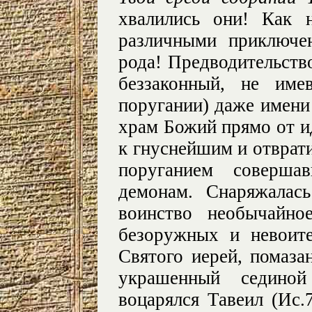
хвалились они! Как 
различными приключе
рода! Предводительство
беззаконный, не име
поругании) даже имени
храм Божий прямо от и
к гнуснейшим и отврат
поруганием соверша
демонам. Снаряжалас
воинство необычайно
безоружных и невоит
Святого иерей, помаза
украшенный сединой
воцарялся Тавеил (Ис.