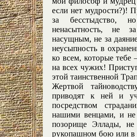
мой философ и мудрец 
если нет мудрости?)! П
за бесстыдство, н
ненасытность, не з
насущным, не за даяние
неусыпность в охранен
ко всем, которые тебе 
на всех чужих! Приступ
этой таинственной Трап
Жертвой тайноводств
приводят к ней и уч
посредством страдан
нашими венцами, и не
позорище Эллады, не
рукопашном бою или в 