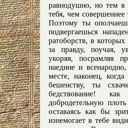
равнодушно, но тем в
тебя, чем совершеннее 
Поэтому ты ополчаешь
подвергаешься нападе
ратоборств, в которых
за правду, поучая, у
укоряя, посрамляя п
наедине и всенародно,
месте, наконец, когда
бешенству, ты схвач
бедствование! ка
добродетельную плоть
оставаясь как бы зри
изнемогает в тебе види