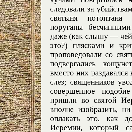
следовали за убийства
святыня потоптана 
поруганы бесчинными
даже (как слышу — чей
это?) плясками и кри
проповедовали со свят
подвергались кощунс
вместо них раздавался 
слез; священников уво
совершенное подобие
пришли во святой Ие
вполне изобразить, ни
оплакать это, как 
Иеремии, который са