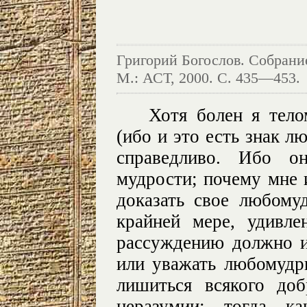
Григорий Богослов. Собрание
М.: АСТ, 2000. С. 435—453.
Хотя болен я тело
(ибо и это есть знак л
справедливо. Ибо о
мудрости; почему мне 
доказать свое любому
крайней мере, удивл
рассуждению должно и
или уважать любомудр
лишиться всякого до
неразумии; тогда 