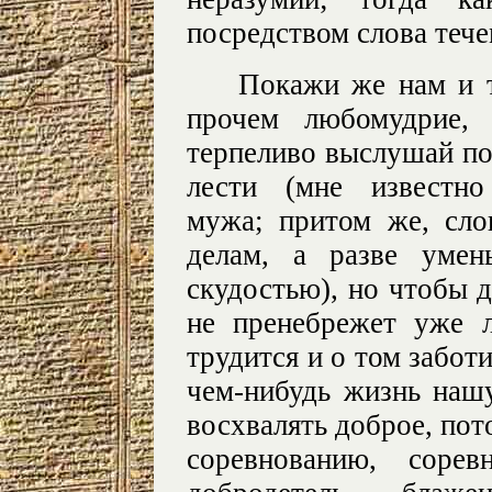
посредством слова тече
Покажи же нам и 
прочем любомудрие, 
терпеливо выслушай пох
лести (мне известно
мужа; притом же, сло
делам, а разве умен
скудостью), но чтобы д
не пренебрежет уже 
трудится и о том заботи
чем-нибудь жизнь наш
восхвалять доброе, пот
соревнованию, соре