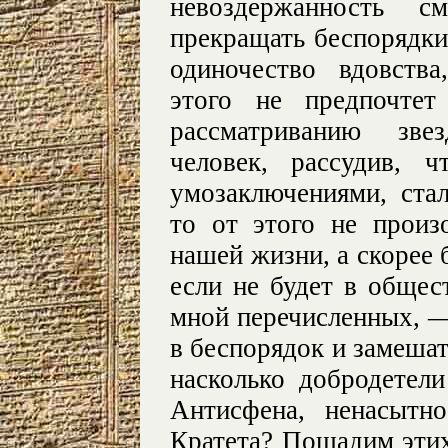
невоздержанность см
прекращать беспорядки
одиночество вдовства
этого не предпочтет
рассматриванию зве
человек, рассудив, 
умозаключениями, ста
то от этого не прои
нашей жизни, а скорее 
если не будет в общес
мной перечисленных, —
в беспорядок и замешат
насколько добродетел
Антисфена, ненасытн
Кратета? Пощадим этих