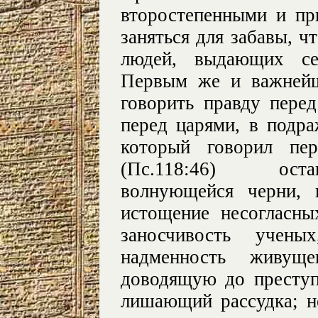
второстепенными и п
заняться для забавы, 
людей, выдающих се
Первым же и важней
говорить правду перед
перед царями, в подр
который говорил п
(Пс.118:46) оста
волнующейся черни, 
истощение несогласны
заносчивость ученых
надменность живуще
доводящую до преступ
лишающий рассудка; н