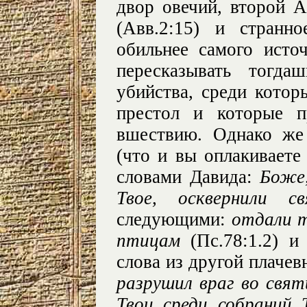
двор овечий, второй 
(Авв.2:15) и странн
обильнее самого источ
пересказывать тогда
убийства, среди котор
престол и которые п
вшествию. Однако же
(что и вы оплакиваете
словами Давида:
Боже,
Твое, осквернили 
следующими:
отдали т
птицам
(Пс.78:1.2) и
слова из другой плачев
разрушил враг во свя
Твои среди собраний 