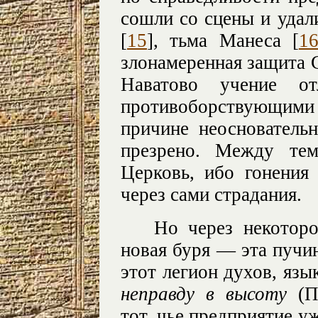
сошли со сцены и уда
[
15
], тьма Манеса [
1
злонамеренная защита 
Наватово учение о
противоборствующими
причине неоснователь
презрено. Между тем
Церковь, ибо гонения
через сами страдания.
Но через некоторо
новая буря — эта пучин
этот легион духов, язы
неправду в высоту
(Пс
тот, чье предприятие у