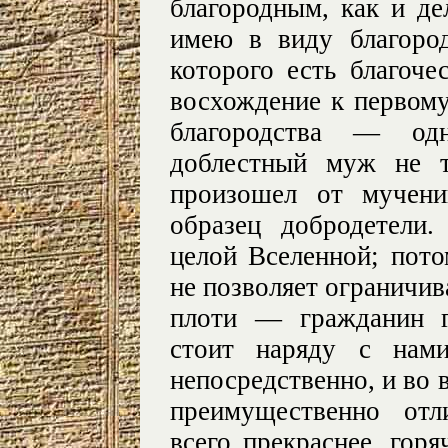
благородным, как и де
имею в виду благород
которого есть благоче
восхождение к первому
благородства — од
доблестный муж не т
произошел от мучени
образец добродетели
целой Вселенной; пот
не позволяет ограничив
плоти — гражданин г
стоит наряду с нам
непосредственно, и во 
преимущественно отл
всего прекраснее, гор