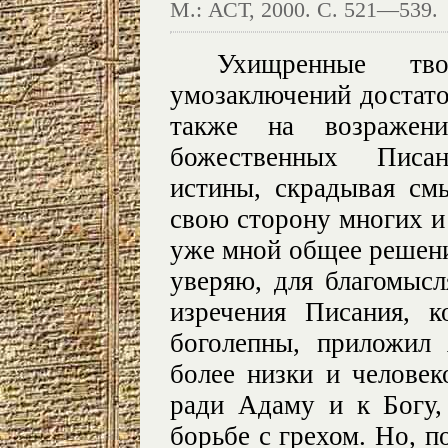
М.: АСТ, 2000. С. 521—539.
Ухищренные тв
умозаключений достато
также на возражен
божественных Писа
истины, скрадывая см
свою сторону многих и
уже мной общее решение
уверяю, для благомысл
изречения Писания, 
боголепны, приложил 
более низки и человек
ради Адаму и к Богу
борьбе с грехом. Но, п