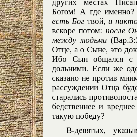
других местах Писа
Богом! А где именно
есть Бог
твой,
и никто
вскоре потом:
после Он
между людьми
(Вар.3:
Отце, а о Сыне, это до
Ибо Сын общался с 
дольними. Если же од
сказано не против мним
рассуждении Отца буд
старались противопост
бедственнее и вреднее
такую победу?
В-девятых, указ