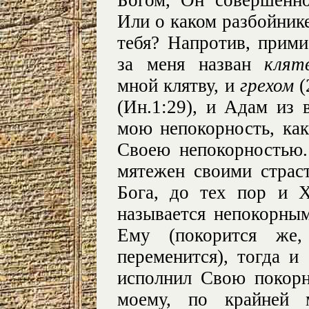
Богом, Он совершенно
Или о каком разбойник
тебя? Напротив, прим
за меня назван
клят
мной клятву, и
грехом
(
(Ин.1:29), и Адам из 
мою непокорность, как
Своею непокорностью.
мятежен своими страс
Бога, до тех пор и Х
называется непокорным
Ему (покорится же,
переменится), тогда и
исполнил Свою покорн
моему, по крайней м