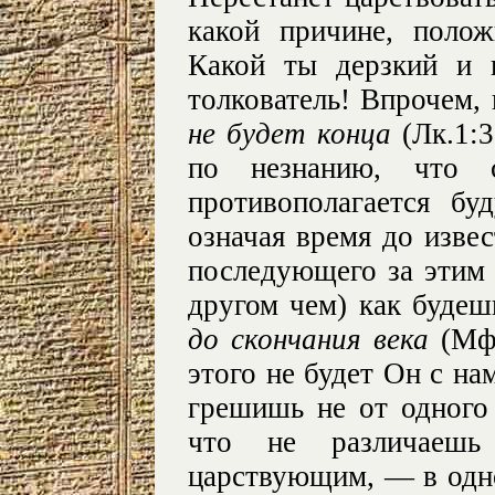
какой причине, поло
Какой ты дерзкий и 
толкователь! Впрочем,
не будет конца
(Лк.1:3
по незнанию, что 
противополагается бу
означая время до извес
последующего за этим 
другом чем) как будеш
до скончания века
(Мф.
этого не будет Он с на
грешишь не от одного 
что не различаешь
царствующим, — в одн