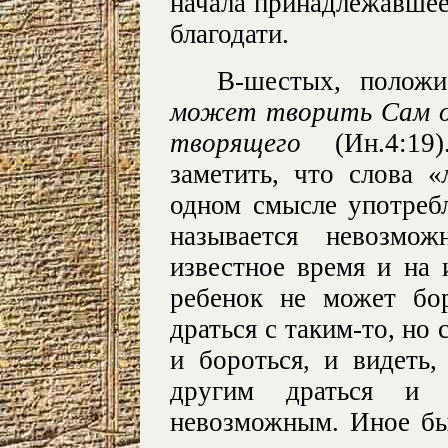
начала принадлежавшее,
благодати.
В-шестых, полож
может творить Сам о
творящего
(Ин.4:19
заметить, что слова «
одном смысле употреб
называется невозмо
известное время и на 
ребенок не может бо
драться с таким-то, но 
и бороться, и видеть,
другим драться и 
невозможным. Иное б