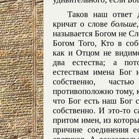
Таков наш ответ 
кричат о слове
больше
называется Богом не Сл
Богом Того, Кто в соб
как и Отцом не видим
два естества; а по
естествам имена Бог 
собственно, част
противоположно тому, к
что Бог есть наш Бог 
собственно. И это-то с
притом имен, из котор
причине соединения е