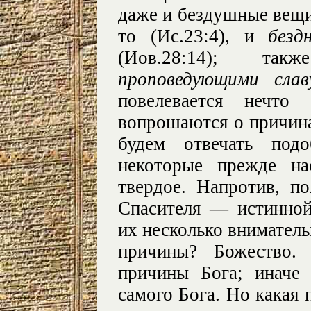
даже и бездушные вещи
то (Ис.23:4), и
безд
(Иов.28:14); т
проповедующими слав
повелевается нечто
вопрошаются о причина
будем отвечать под
некоторые прежде на
твердое. Напротив, п
Спасителя — истинно
их несколько вниматель
причины? Божество.
причины Бога; иначе
самого Бога. Но какая 