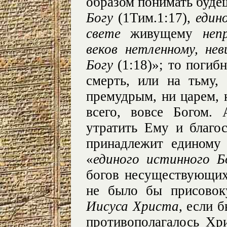
образом понимать будеш
Богу
(1Тим.1:17),
един
свете
живущему
неп
веков нетленному, не
Богу
(1:18)»; то погиб
смерть, или на тьму,
премудрым, ни царем, 
всего, вовсе Богом.
утратить Ему и благо
принадлежит единому
«
единого истинного Б
богов несуществующих
не было бы присово
Иисуса Христа
, если 
противополагалось Хр