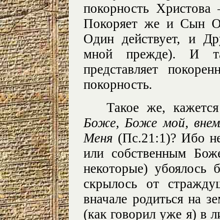
покорность Христова
Покоряет же и Сын О
Один действует, и Др
мной прежде). И т
представляет покоре
покорность.
Такое же, кажется
Боже, Боже мой, внем
Меня
(Пс.21:1)? Ибо н
или собственным Бож
некоторые) убоялось 
скрылось от стражду
вначале родиться на зе
(как говорил уже я) в 