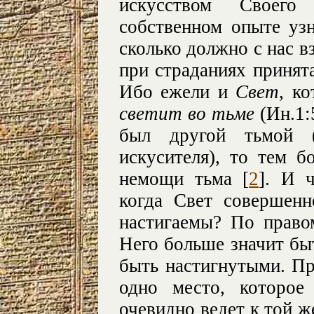
искусством Своего
собственном опыте узн
сколько должно с нас вз
при страданиях принят
Ибо ежели и
Свет
, к
светит во тьме
(Ин.1:5
был другой тьмой 
искусителя), то тем б
немощи тьма [
2
]. И 
когда Свет совершенн
настигаемы? По право
Него больше значит бы
быть настигнутыми. П
одно место, которое
очевидно ведет к той ж