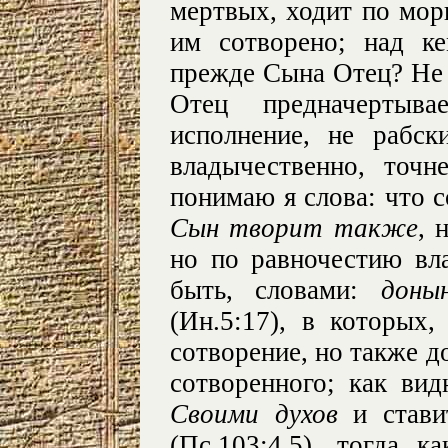
мертвых, ходит по мор
им сотворено; над к
прежде Сына Отец? Не я
Отец предначертыв
исполнение, не рабс
владычественно, точн
понимаю я слова: что 
Сын творит также
, 
но по равночестию вла
быть, словами:
доны
(Ин.5:17), в которых,
сотворение, но также д
сотворенного; как ви
Своими духов
и став
(Пс.103:4,5), тогда 