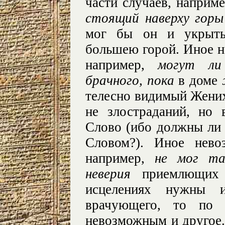
части случаев, наприм
стоящий наверху горы
мог бы он и укрыть
большею горой. Иное н
например,
могут ли
брачного, пока
в доме
телесно видимый Жених
не злостраданий, но 
Слово (ибо должны ли
Словом?). Иное нево
например,
не мог т
неверия
приемлющих (
исцелениях нужны 
врачующего, то по н
невозможным и другое.