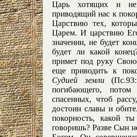
Царь хотящих и не
приводящий нас к пок
Царствию тех, котор
Царем. И царствию Его
значении, не будет кон
будет ли какой коне
примет под руку Свою
еще приводить к поко
Судией земли
(Пс.93:
погибающего, потом
спасенных, чтоб рассу
достоин славы и обите
покорность, какой т
говоришь? Разве Сын не