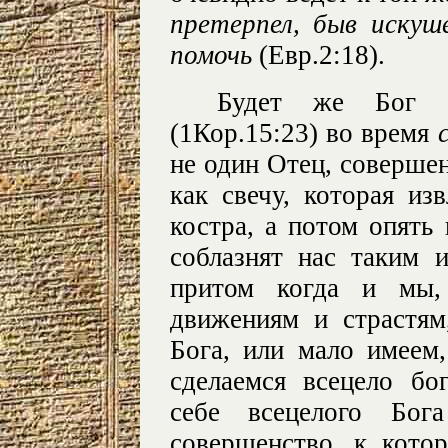
претерпел, быв иску
помочь
(Евр.2:18).
Будет же Бог
(1Кор.15:23) во время
не один Отец, соверше
как свечу, которая из
костра, а потом опять 
соблазнят нас таким и
притом когда и мы,
движениям и страстям
Бога, или мало имеем
сделаемся всецело б
себе всецелого Бо
совершенство, к кот