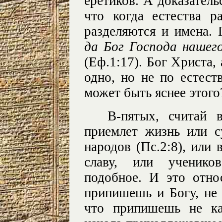
еретиков. А доказатель
что когда естества р
разделяются и имена. 
да Бог Господа нашег
(Еф.1:17). Бог Христа, 
одно, но не по естест
может быть яснее этого
В-пятых, считай
приемлет жизнь или су
народов (Пс.2:8), или 
славу, или учеников
подобное. И это отно
припишешь и Богу, не 
что припишешь не ка