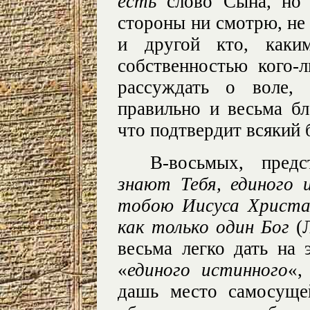
есть
слово Сына, но 
стороны ни смотрю, не 
и другой кто, как
собственностью кого-
рассуждать о воле, 
правильно и весьма бл
что подтвердит всякий
В-восьмых, пред
знают Тебя, единого 
тобою Иисуса Христ
как только один Бог
(Л
весьма легко дать на 
«
единого истинного
«,
дашь место самосуще