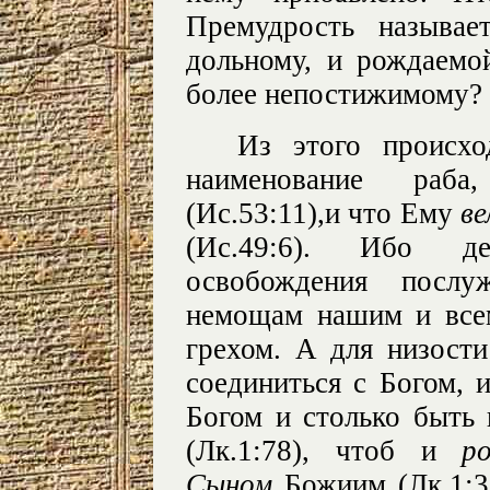
Премудрость называе
дольному, и рождаем
более непостижимому?
Из этого происх
наименование раб
(Ис.53:11),и что Ему
ве
(Ис.49:6). Ибо де
освобождения посл
немощам нашим и все
грехом. А для низости
соединиться с Богом, и
Богом и столько быт
(Лк.1:78), чтоб и
р
Сыном
Божиим (Лк.1:3