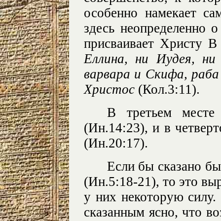
особенно намекает са
здесь неопределенно о
присваивает Христу 
Еллина, ни Иудея, ни
варвара и Скифа, раба 
Христос
(Кол.3:11).
В третьем месте
(Ин.14:23), и в четвер
(Ин.20:17).
Если бы сказано б
(Ин.5:18-21), то это в
у них некоторую силу.
сказанным ясно, что в