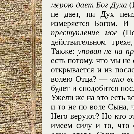
мерою дает Бог Духа
(
не дает, ни Дух неи
измеряется Богом. И
преступление мое
(Пс
действительном грехе
Также:
уповая не на п
есть потому, что мы не
открывается и из посл
волею Отца? —
что в
будет и сподобится пос
Ужели же на это есть в
и то не по воле Сына, 
Него веруют? Но кто э
имеем силу и то, что