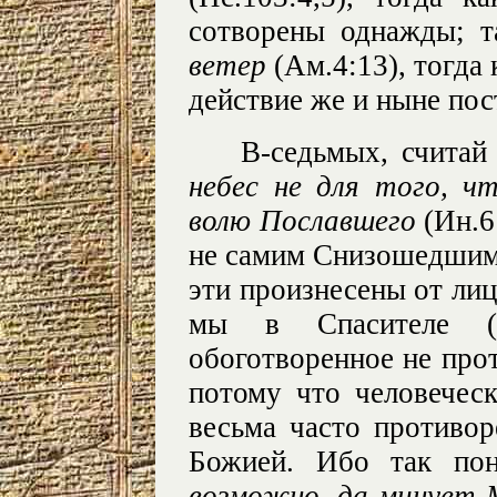
сотворены однажды; 
ветер
(Ам.4:13), тогда 
действие же и ныне пос
В-седьмых, считай
небес не для того, 
волю Пославшего
(Ин.6
не самим Снизошедшим,
эти произнесены от лиц
мы в Спасителе (
обоготворенное не прот
потому что человеческ
весьма часто противор
Божией. Ибо так по
возможно, да минует М