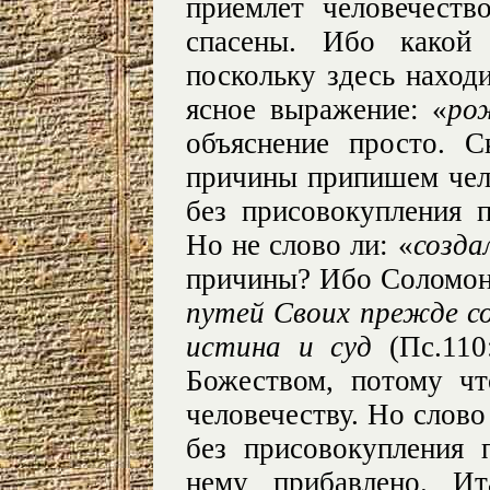
приемлет человечест
спасены. Ибо какой
поскольку здесь наход
ясное выражение: «
ро
объяснение просто. С
причины припишем чело
без присовокупления 
Но не слово ли: «
созда
причины? Ибо Соломон
путей Своих прежде со
истина и суд
(Пс.110
Божеством, потому чт
человечеству. Но слово
без присовокупления 
нему прибавлено. Ит