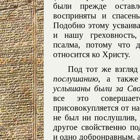
были прежде остав
восприняты и спасены
Подобно этому усваива
и нашу греховность,
псалма, потому что 
относится ко Христу.
Под тот же взгляд
послушанию
, а такж
услышаны были за Сво
все это совершае
присовокупляется от на
не был ни послушлив, 
другое свойственно п
и одно добронравным, а