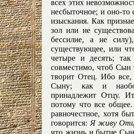
всех этих невозможнос
несбыточное; и оно-то 
изыскания. Как призна
зол или не существов
бессилие, а не силу
существующее, или чт
четыре и десять; та
совместимо, чтоб Сын т
творит Отец. Ибо все,
Сыну; как и наобо
принадлежит Отцу. Ит
потому что все общее
равночестное, хотя бы
говорится:
Я живу От
что жизнь и бытие Сын