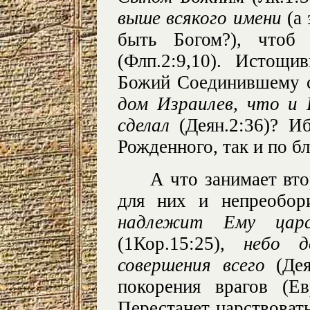
выше всякого имени
(а 
быть Богом?), что
(Флп.2:9,10). Истощ
Божий Соединившему с
дом Израилев, что и
сделал
(Деян.2:36)? И
Рожденного, так и по б
А что занимает вт
для них и непреобо
надлежит Ему царс
(1Кор.15:25),
небо д
совершения всего
(Дея
покорения врагов (Е
Перестанет царствовать