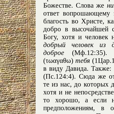
Божестве. Слова же
ни
ответ вопрошающему з
благость во Христе, ка
добро в высочайшей 
Богу, хотя и человек 
добрый человек из 
доброе
(Мф.12:35)
(τωαγαθω)
тебя
(1Цар.1
в виду Давида. Также:
(Пс.124:4). Сюда же о
те из нас, до которых 
хотя и не непосредстве
то хорошо, а если н
предположениям, в 