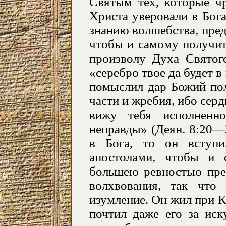
Святым тех, которые ч
Христа уверовали в Бог
знанию волшебства, пред
чтобы и самому получит
произволу Духа Святого
«серебро твое да будет в
помыслил дар Божий пол
части и жребия, ибо серд
вижу тебя исполненн
неправды» (Деян. 8:
20—
в Бога, то он вступи
апостолами, чтобы и 
большею ревностью пред
волхвования, так что
изумление. Он жил при К
почтил даже его за иск