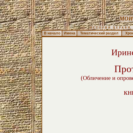
МОИ
И С Т О Р И Я   Ц Е Р К В И,  
В начало
Имена
Тематический раздел
Хро
Ирин
Про
(Обличение и опров
кн