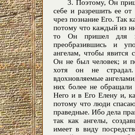
3. Поэтому, Он при
себе и разрешить ее от
чрез познание Его. Так 
потому что каждый из ни
то Он пришел для и
преобразившись и уп
ангелам, чтобы явится 
Он не был человек; и п
хотя он не страдал.
вдохновляемые ангелами,
них более не обращали 
Него и в Его Елену и, к
потому что люди спасают
праведные. Ибо дела пра
так как ангелы, создав
имеет в виду посредств