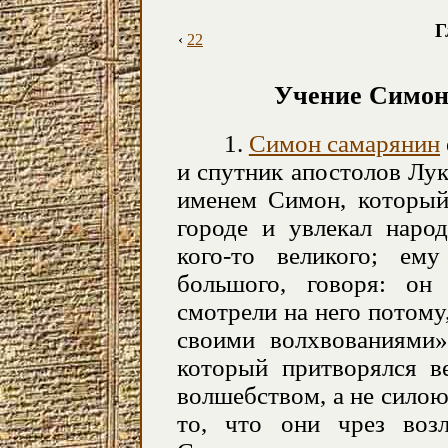
Г
‹
22
Учение Симон
1.
Симон самарянин
и спутник апостолов Лу
именем Симон, который
городе и увлекал народ
кого-то
великого; ему
большого, говоря: он
смотрели на него потому
своими волхвованиями»
который притворялся в
волшебством, а не сило
то, что они чрез воз