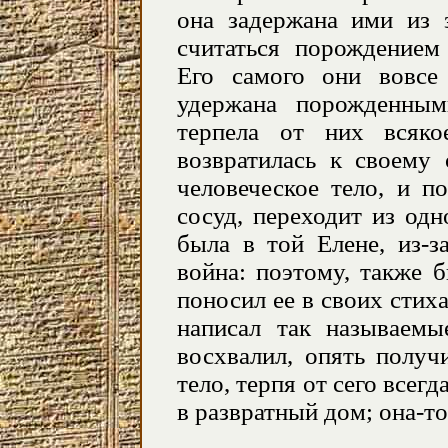
она задержана ими из з
считаться порождением 
Его самого они вовсе
удержана порожденны
терпела от них всяко
возвратилась к своему
человеческое тело, и п
сосуд, переходит из одн
была в той Елене,
из-з
война: поэтому, также 
поносил ее в своих стиха
написал так называемы
восхвалил, опять получ
тело, терпя от сего всегд
в развратный дом;
она-то