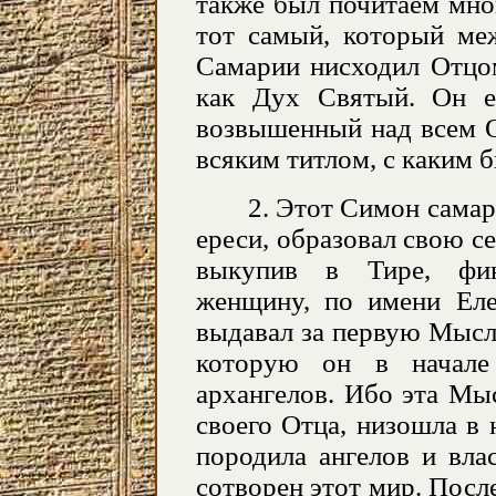
также был почитаем мног
тот самый, который ме
Самарии нисходил Отцо
как Дух Святый. Он ес
возвышенный над всем О
всяким титлом, с каким 
2. Этот Симон самар
ереси, образовал свою с
выкупив в Тире, фин
женщину, по имени Еле
выдавал за первую Мысл
которую он в начале
архангелов. Ибо эта Мыс
своего Отца, низошла в 
породила ангелов и вла
сотворен этот мир. После