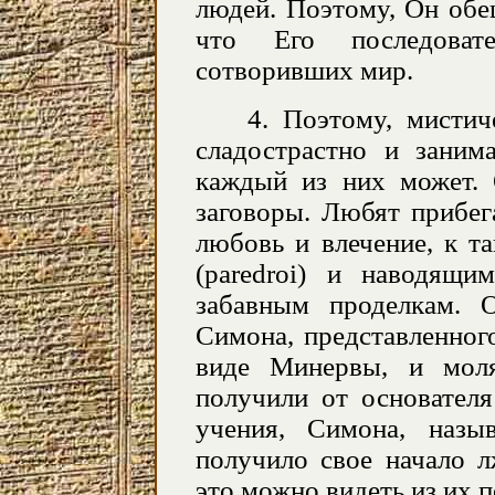
людей. Поэтому, Он обе
что Его последоват
сотворивших мир.
4. Поэтому, мисти
сладострастно и заним
каждый из них может. 
заговоры. Любят прибег
любовь и влечение, к 
(
paredroi
) и наводящи
забавным проделкам. 
Симона, представленног
виде Минервы, и мол
получили от основателя
учения, Симона, назы
получило свое начало л
это можно видеть из их 