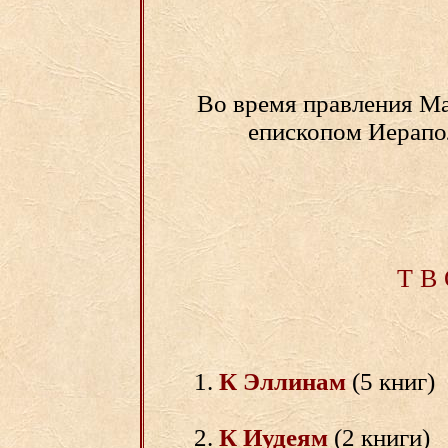
Во время правления М
епископом Иерапол
Т В 
К Эллинам
(5 книг)
К Иудеям
(2 книги)