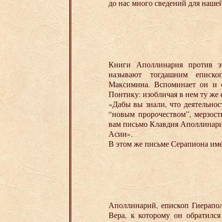
до нас много сведений для наше
Книги Аполлинария против эт
называют тогдашним еписко
Максимина. Вспоминает он и 
Понтику: изобличая в нем ту же е
«Дабы вы знали, что деятельно
“новым пророчеством”, мерзост
вам письмо Клавдия Аполлинари
Асии».
В этом же письме Серапиона им
Аполлинарий, епископ Гиерапо
Вера, к которому он обратился