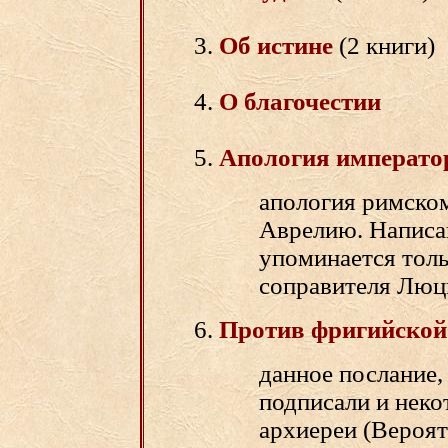
Об истине
(2 книги)
О благочестии
Апология императо
апология римско
Аврелию. Написан
упоминается толь
соправителя Люц
Против фригийской
данное послание,
подписали и неко
архиереи (Вероят