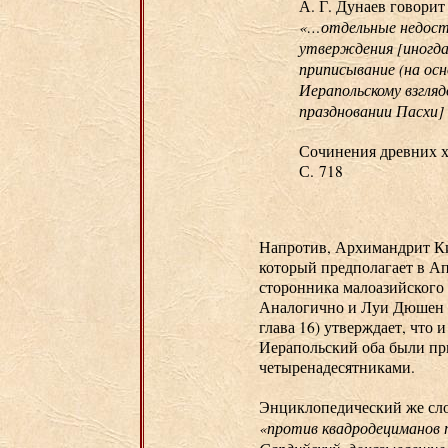
А. Г. Дунаев говорит
«…отдельные недост
утверждения [иногда 
приписывание (на осно
Иерапольскому взгля
праздновании Пасхи] 
Сочинения древних хр
С. 718
Напротив, Архимандрит Ки
который предполагает в А
сторонника малоазийского
Аналогично и Луи Дюшен 
глава 16) утверждает, чт
Иерапольский оба были пр
четыренадесятниками.
Энциклопедический же сло
«против квадродециманов 