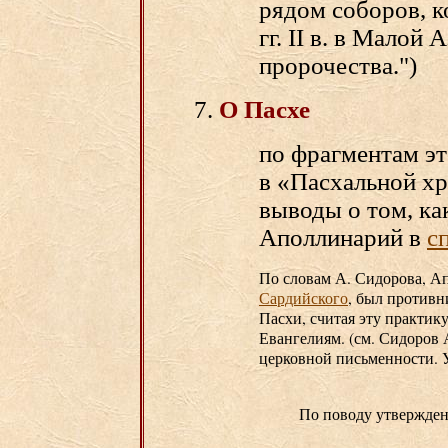
рядом соборов, к
гг. II в. в Малой
пророчества.")
О Пасхе
по фрагментам э
в «Пасхальной хр
выводы о том, ка
Аполлинарий в
с
По словам А. Сидорова, А
Сардийского
, был противн
Пасхи, считая эту практик
Евангелиям. (см. Сидоров 
церковной письменности. У
По поводу утвержден