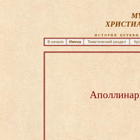
MY
ХРИСТИ
И С Т О Р И Я    Ц Е Р К В И, 
В начало
Имена
Тематический раздел
Хро
Аполлинар