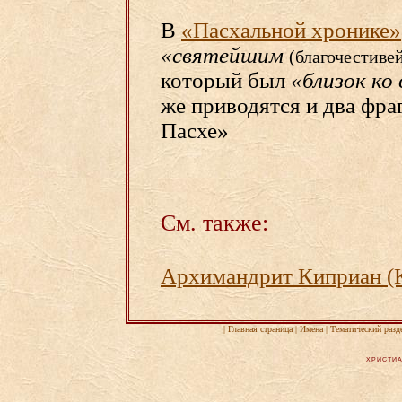
В
«Пасхальной хронике»
«святейшим
(благочестиве
который был
«близок ко
же приводятся и два фра
Пасхе»
См. также:
Архимандрит Киприан (К
|
Главная страница
|
Имена
|
Тематический разд
ХРИСТИА