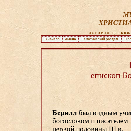
MY
ХРИСТИ
И С Т О Р И Я    Ц Е Р К В И, 
В начало
Имена
Тематический раздел
Хро
епископ Б
Берилл
был видным уч
богословом и писателем
первой половины Ш в.