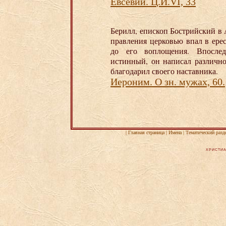
Евсевий. Ц.И.VI, 33
Берилл, епископ Бострийский в 
правления церковью впал в ере
до его воплощения. Впосле
истинный, он написал различно
благодарил своего наставника.
Иероним. О зн. мужах, 60.
|
Главная страница
|
Имена
|
Тематический разд
ХРИСТИА