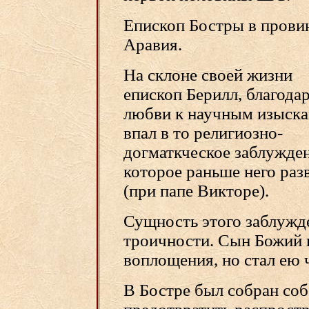
Епископ Бостры в прови
Аравия.
На склоне своей жизни
епископ Берилл, благода
любви к научным изыска
впал в то религиозно-
догматкческое заблужден
которое раньше него раз
(при папе Викторе).
Сущность этого заблужде
троичности. Сын Божий 
воплощения, но стал ею 
В Бостре был собран соб