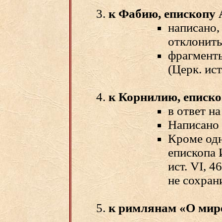
к Фабию, епископу
написано, 
отклонить
фрагменты
(Церк. ист
к Корнилию, еписк
в ответ н
Написано в
Кроме одн
епископа 
ист. VI, 4
не сохран
к римлянам «О мир