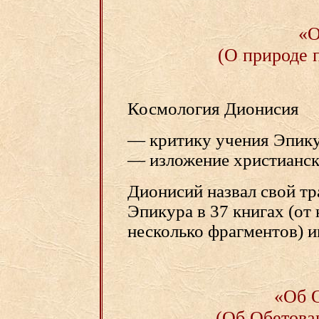
«О
(О природе 
Космология Дионисия
— критику учения Эпику
— изложение христианск
Дионисий назвал свой тра
Эпикура в 37 книгах (от
несколько фрагментов) и
«Об 
(Об Обетова