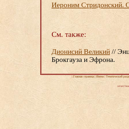
Иероним Стридонский. О
См. также:
Дионисий Великий
// Эн
Брокгауза и Эфрона.
|
Главная страница
|
Имена
|
Тематический разд
ХРИСТИА