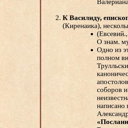
Валериана 
К Василиду, еписко
(Киренаика), нескол
(Евсевий.,
О знам. м
Одно из э
полном ви
Трулльски
каноничес
апостолов
соборов и
неизвестн
написано 
Александр
«Послани