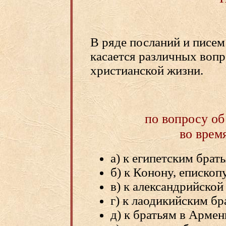
В ряде посланий и писем
касается различных вопр
христианской жизни.
по вопросу о
во врем
а) к египетским брат
б) к Конону, епископ
в) к александрийской 
г) к лаодикийским бр
д) к братьям в Арме