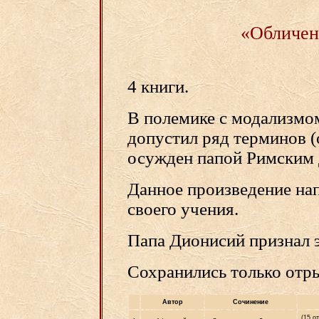
«Обличен
4 книги.
В полемике с модализмо
допустил ряд терминов (о
осужден папой Римским
Данное произведение на
своего учения.
Папа Дионисий признал 
Сохранились только отр
Автор
Сочинение
(15 о