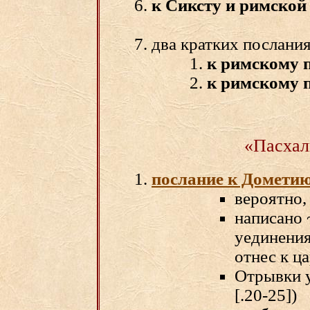
к Сиксту и римской
два кратких послани
к римскому 
к римскому 
«Пасхал
послание к Домети
вероятно,
написано ~
уединения
отнес к ц
Отрывки у 
[.20-25])