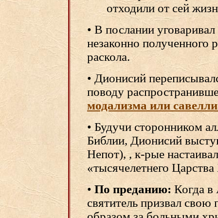
отходили от сей жиз
• В послании уговаривал
незаконно полученного 
раскола.
• Дионисий переписывалс
поводу распространивше
модализма или савелли
• Будучи сторонником ал
Библии, Дионисий выст
Непот), , к-рые настаива
«тысячелетнего Царства 
•
По преданию:
Когда в 
святитель призвал свою 
образом за больными хр