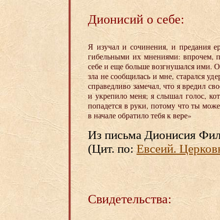
Дионисий о себе:
Я изучал и сочинения, и предания е
гибельными их мнениями: впрочем, по
себе и еще больше возгнушался ими. Од
зла не сообщилась и мне, старался уд
справедливо замечал, что я вредил св
и укрепило меня; я слышал голос, кот
попадется в руки, потому что ты мож
в начале обратило тебя к вере»
Из письма Дионисия Фи
(Цит. по:
Евсеий. Церковн
Свидетельства: