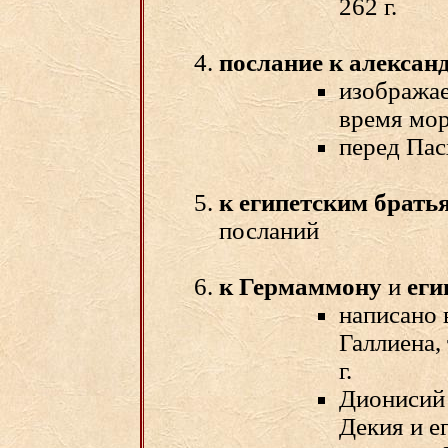
262 г.
послание к алексан
изображае
время моро
перед Пас
к египетским брать
посланий
к Гермаммону
и
еги
написано 
Галлиена, 
г.
Дионисий 
Декия и е