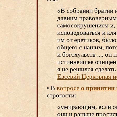
«В собрании братии 
давним правоверным .
самосокрушением и, у
исповедоваться и кля
им от еретиков, было
общего с нашим, пот
и богохульств .... он
истиннейшее очищени
я не решился сделать 
Евсевий Церковная ис
• В
вопросе
о принятии
строгости:
«умирающим, если он
они и раньше просили