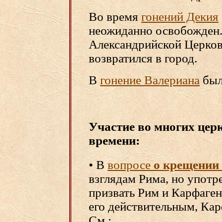
Во время
гонений Декия
неожиданно освобожден.
Александрийской Церков
возвратился в город.
В
гонение Валериана
был
Участие во многих цер
времени:
• В
вопросе
о крещении
взглядам Рима, но употр
призвать Рим и Карфаген
его действительным, Кар
См.: