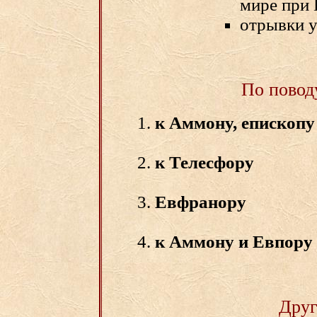
мире при 
отрывки у 
По повод
к Аммону, епископу
к Телесфору
Евфранору
к Аммону и Евпору
Друг