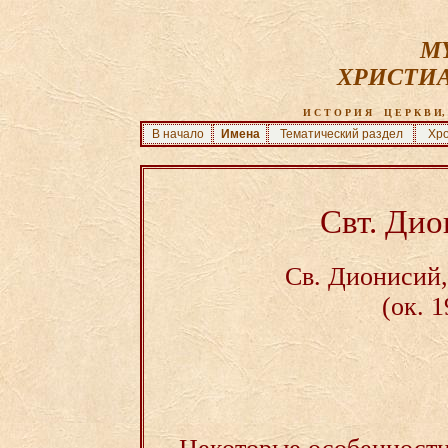
MY
ХРИСТИ
И С Т О Р И Я    Ц Е Р К В И, 
В начало
Имена
Тематический раздел
Хро
Свт. Ди
Св. Дионисий,
(ок. 