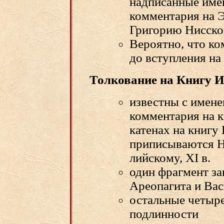
надписанные име
комментария на Э
Григорию Нисско
Вероятно, что к
до вступления на
Толкование на Книгу 
известны с имен
комментария на к
катенах на книгу
приписываются Н
лийскому, XI в.
один фрагмент з
Ареопагита и Вас
остальные четыре
подлинности