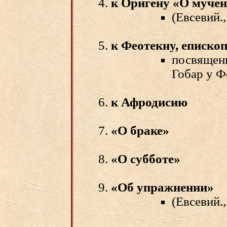
к Оригену «О мучен
(Евсевий.,
к Феотекну, еписко
посвящени
Гобар у Фо
к Афродисию
«О браке»
«О субботе»
«Об упражнении»
(Евсевий.,