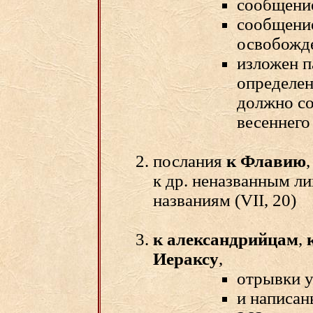
сообщение
сообщение
освобожде
изложен п
определен
должно со
весеннего
послания
к Флавию
к др. неназванным л
названиям (VII, 20)
к александрийцам
,
Иераксу
,
отрывки у
и написан