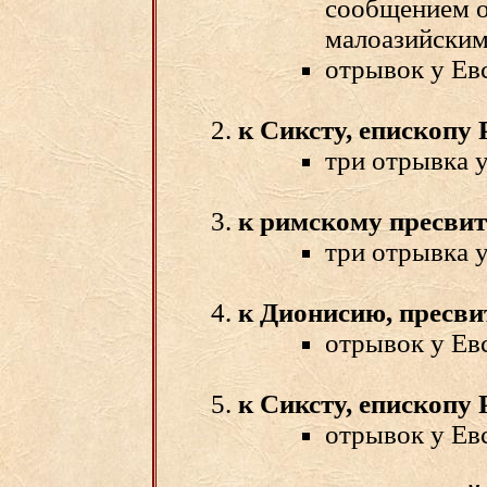
сообщением о
малоазийским
отрывок у Евс
к Сиксту, епископу
три отрывка у
к римскому пресви
три отрывка у
к Дионисию, пресв
отрывок у Евс
к Сиксту, епископу
отрывок у Евс