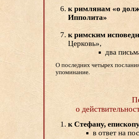
к римлянам «о долж
Ипполита»
к римским исповед
Церковь»,
два письм
О последних четырех послания
упоминание.
П
о действительнос
к Стефану, епископ
в ответ на по