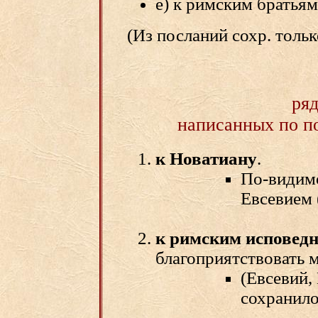
е) к римским братьям
(Из посланий сохр. толь
ряд
написанных по по
к Новатиану
.
По-видимо
Евсевием (
к римским исповед
благоприятствовать 
(Евсевий, 
сохранил