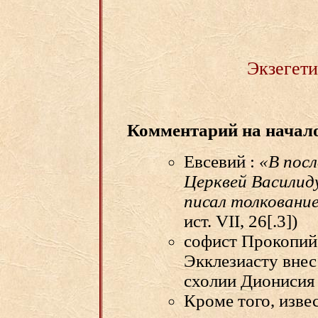
Экзегети
Комментарий на начал
Евсевий :
«В посл
Церквей Василид
писал толковани
ист. VII, 26[.3])
софист Прокопий 
Экклезиасту вне
схолии Дионисия 
Кроме того, изве