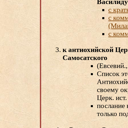
Василид
с кра
с ком
(Мила
с ком
к антиохийской Це
Самосатского
(Евсевий., 
Список эт
Антиохийс
своему ок
Церк. ист. 
послание 
только по