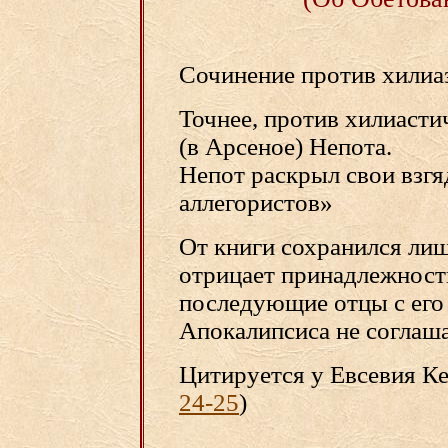
Сочинение против хилиаз
Точнее, против хилиастич
(в Арсеное) Непота.
Непот раскрыл свои взгя
аллегористов»
От книги сохранился лиш
отрицает принадлежность
последующие отцы с его
Апокалипсиса не соглаша
Цитируется у Евсевия Ке
24-25
)