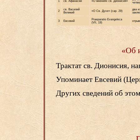
1
св. Афанасий
«О мнениях св. Дионисия»
четве
св. Василий
два и
2
«О Св. Духе» (сар. 29)
Великий
заклю
Praeparatio Evangeleca
3
Евсевий
отрыв
(VII, 19)
«Об 
Трактат св. Дионисия, н
Упоминает Евсевий (Церк. 
Других сведений об этом