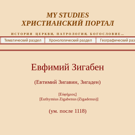
MY STUDIES
ХРИСТИАНСКИЙ ПОРТАЛ
И С Т О Р И Я    Ц Е Р К В И,   П А Т Р О Л О Г И Я,   Б О Г О С Л О В И Е ...
Тематический раздел
Хронологический раздел
Географический ра
Евфимий Зигабен
(Евтимий Зигавин, Зигаден)
[
Εύφήμιος
]
[Euthymius Zigabenus (Zigadenus)]
(ум. после 1118)