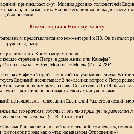
вфимий приписывает ему). Мнения древних толкователей Евф
к правило, не называя их. Вообще его личный вклад в экзегетик
ва, был невелик.
Комментарий к Новому Завету
тоятельным представляется его комментарий к НЗ. Он пытался р
ч. трудности, напр.:
и три помазания Христа миром или два?
оизошло отречение Петра: в доме Анны или Каиафы?
 Господь сказал: «Отец Мой более Меня» (Ин 14:28)?
х случаях Евфимий прибегает к собств. умозаключениям. В отличи
тоуста Евфимий насчитывает 2 помазания; вопрос о Петре решае
и Анна жили в одном доме, а слова Спасителя в Ин:14 объясняет 
л учитывать степень понимания своих слов учениками.
мий использовал в толковании Евангелий *аллегорический мет
ъяснения его кратки и сжаты; попытки примирить разногласия
в часто очень удачны»
(С. В. Троицкий).
 Евфимий не включил в свой комментарий, сомневаясь, по-види
 (он говорит о нем как о «так называемом Откровении»).