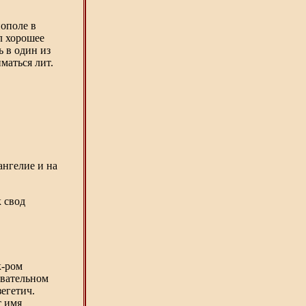
нополе в
л хорошее
 в один из
маться лит.
ангелие и на
 свод
к-ром
овательном
зегетич.
т имя