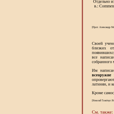
Отдельно из
в.: Commenta
[Прот. Александр М
Своей учен
близких о
появившихся
все написа
собранного 
Им написа
всеоружие 
опровергают
латинян, и 
Кроме самос
[Николай Тальберг. И
См. также: