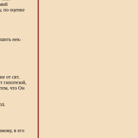
имий
у, по оценке
ешить нек-
е от свт.
т гипотезой,
тем, что Он
од.
мому, в его