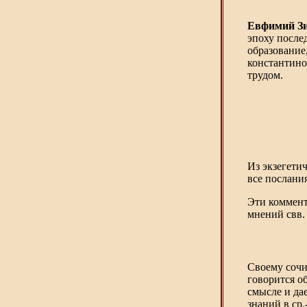
Евфимий Зи
эпоху после
образование
константино
трудом.
Из экзегети
все послания
Эти коммент
мнений свв.
Своему сочи
говорится о
смысле и дае
знаний в ср.