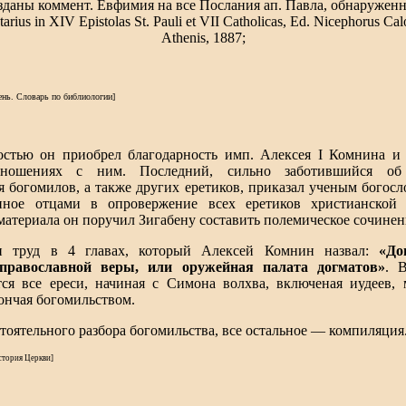
даны коммент. Евфимия на все Послания ап. Павла, обнаруженн
rius in XIV Epistolas St. Pauli et VII Catholicas, Ed. Nicephorus Calo
Athenis, 1887;
ень. Словарь по библиологии]
остью он приобрел благодарность имп. Алексея I Комнина и 
тношениях с ним. Последний, сильно заботившийся об
 богомилов, а также других еретиков, приказал ученым богосл
нное отцами в опровержение всех еретиков христианской
материала он поручил Зигабену составить полемическое сочинен
н труд в 4 главах, который Алексей Комнин назвал:
«До
православной веры, или оружейная палата догматов»
. 
ся все ереси, начиная с Симона волхва, включеная иудеев,
кончая богомильством.
тоятельного разбора богомильства, все остальное — компиляция
стория Церкви]