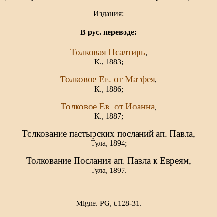
Издания:
В рус. переводе:
Толковая Псалтирь
,
К., 1883;
Толковое Ев. от Матфея
,
К., 1886;
Толковое Ев. от Иоанна
,
К., 1887;
Толкование пастырских посланий ап. Павла,
Тула, 1894;
Толкование Послания ап. Павла к Евреям,
Тула, 1897.
Migne. PG, t.128-31.