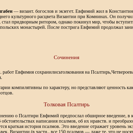
габен
— визант. богослов и экзегет. Евфимий жил в Константи
днего культурного расцвета Византии при Комнинах. Он получи
, стал придворным ритором, однако покинул мир, чтобы вступить
польских монастырей. После пострига Евфимий продолжал зани
Сочинения
ч. работ Евфимия сохранилисьтолкования на Псалтирь,Четвероев
.
арии компилятивны по характеру, но представляют ценность как
 отцов.
Толковая Псалтирь
нению о Псалтири Евфимий предпослал обширное введение, в 
б обстоятельствах написания псалмов, об их нравств. и преобраз
тся краткая история псалмов. Это введение отражает уровень эк
-век. Византии (в частн., все 150 псалмов — даже те, что не нося