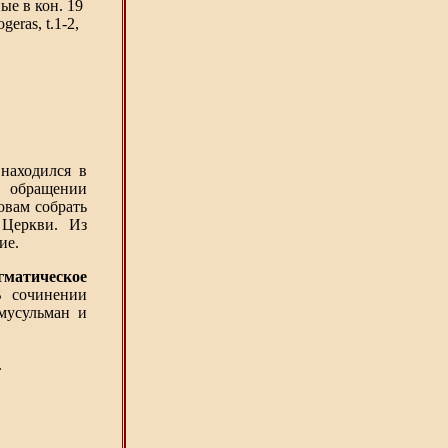
ые в кон. 19
geras, t.1-2,
находился в
 обращении
овам собрать
 Церкви. Из
ие.
гматическое
В сочинении
 мусульман и
.