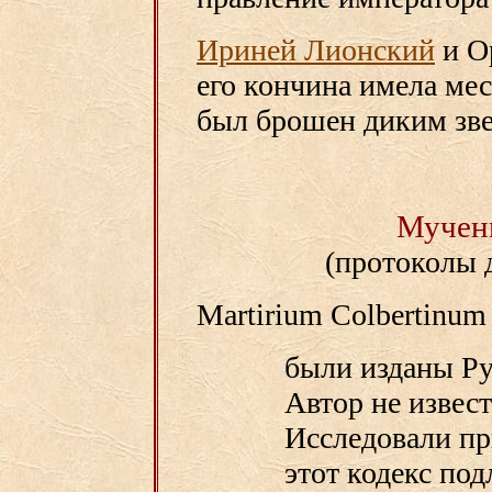
Ириней Лионский
и О
его кончина имела мес
был брошен диким зв
Мучен
(протоколы 
Martirium Colbertinum
были изданы Ру
Автор не извес
Исследовали пр
этот кодекс по