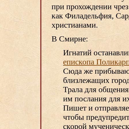
при прохождении чрез 
как Филадельфия, Сард
христианами.
В Смирне:
Игнатий останавли
епископа Поликар
Сюда же прибываю
близлежащих город
Трала для общения
им послания для и
Пишет и отправля
чтобы предупредит
скорой мученическо