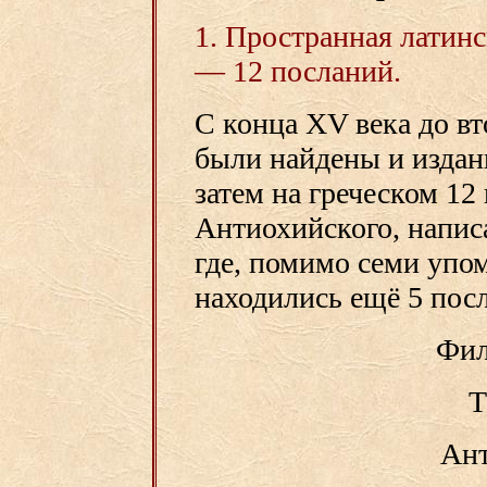
1. Пространная латинс
— 12 посланий.
С конца XV века до в
были найдены и издан
затем на греческом 12
Антиохийского, напис
где, помимо семи упо
находились ещё 5 пос
Фил
Т
Ант