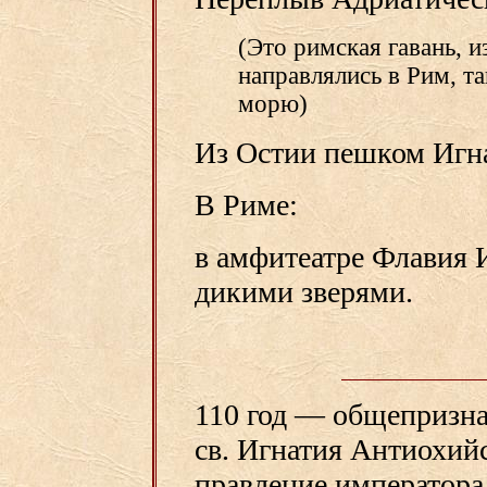
(Это римская гавань, и
направлялись в Рим, та
морю)
Из Остии пешком Игна
В Риме:
в амфитеатре Флавия 
дикими зверями.
110 год — общепризна
св. Игнатия Антиохий
правление императора 