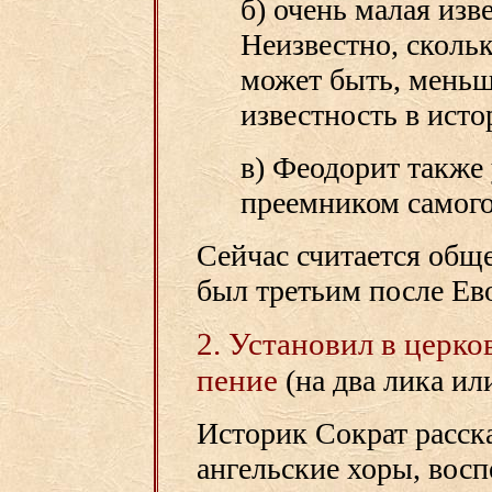
б) очень малая изв
Неизвестно, сколь
может быть, меньше
известность в ист
в) Феодорит также 
преемником самого
Сейчас считается общ
был третьим после Ев
2. Установил в церк
пение
(на два лика или
Историк Сократ расска
ангельские хоры, вос