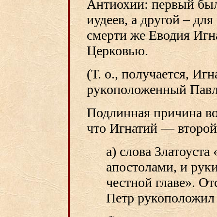
Антиохии: первый был
иудеев, а другой – дл
смерти же Еводия Игн
Церковью.
(Т. о., получается, Иг
рукоположенный Пав
Подлинная причина во
что Игнатий — второй
а) слова Златоуста
апостолами, и руки
честной главе». О
Петр рукоположил 