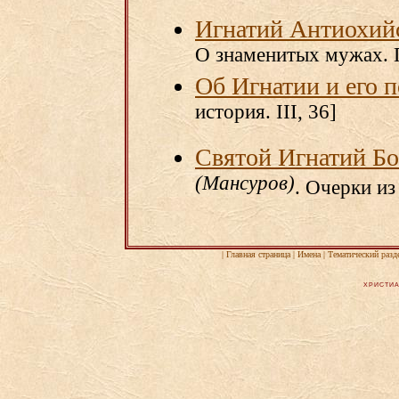
Игнатий Антиохий
О знаменитых мужах. Г
Об Игнатии и его 
история. III, 36]
Святой Игнатий Бо
(Мансуров)
. Очерки и
|
Главная страница
|
Имена
|
Тематический разд
ХРИСТИА