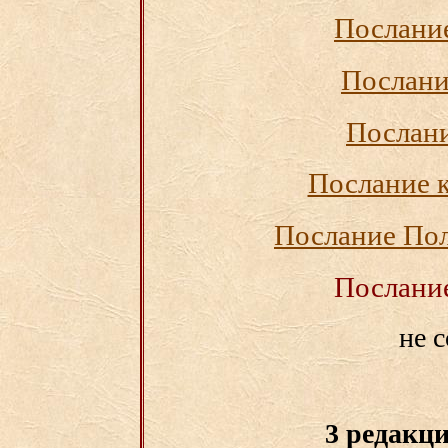
Послание
Послани
Послани
Послание 
Послание По
Послание
не 
3 редакц