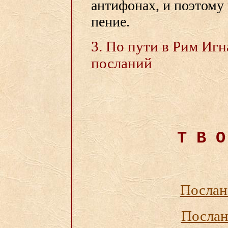
антифонах, и поэтому
пение.
3. По пути в Рим Игн
посланий
Т В О
Послан
Послан