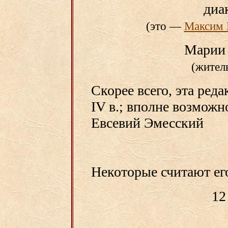
диа
(это —
Максим 
Марии 
(жител
Скорее всего, эта реда
IV в.; вполне возможн
Евсевий Эмесский
Некоторые считают ег
12