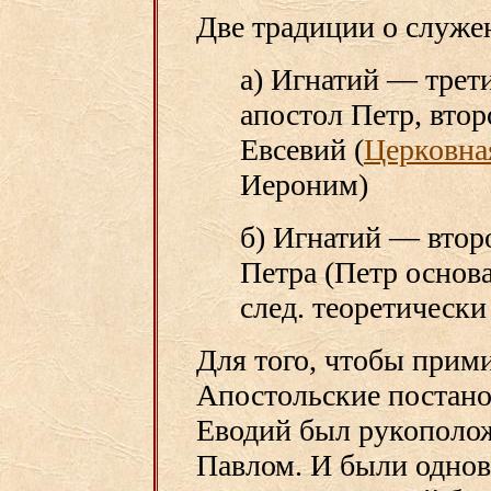
Две традиции о служе
а) Игнатий — трет
апостол Петр, вто
Евсевий (
Церковная
Иероним)
б) Игнатий — втор
Петра (Петр основ
след. теоретически
Для того, чтобы прими
Апостольские постанов
Еводий был рукополо
Павлом. И были однов