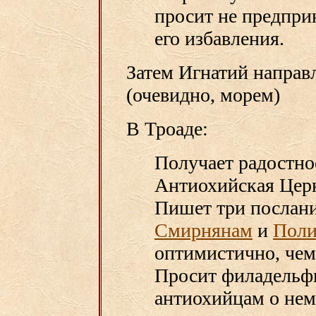
просит не предпри
его избавления.
Затем Игнатий направ
(очевидно, морем)
В Троаде:
Получает радостное
Антиохийская Церк
Пишет три послан
Смирнянам
и
Поли
оптимистично, чем
Просит филадельф
антиохийцам о нем