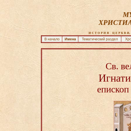
MY
ХРИСТИ
И С Т О Р И Я    Ц Е Р К В И, 
В начало
Имена
Тематический раздел
Хро
Св. в
Игнати
епископ