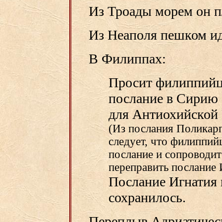
Из Троады морем он п
Из Неаполя пешком и
В Филиппах:
Просит филиппийце
послание в Сирию 
для Антиохийской 
(Из послания Поликар
следует, что филиппи
послание и сопроводит
переправить послание 
Послание Игнатия
сохранилось.
Переплыв Адриатическ