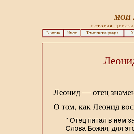
МОИ 
 И С Т О Р И Я    Ц Е Р К В И,
В начало
Имена
Тематический раздел
Х
Леони
Леонид — отец знаме
О том, как Леонид вос
" Отец питал в нем з
Слова Божия, для эт