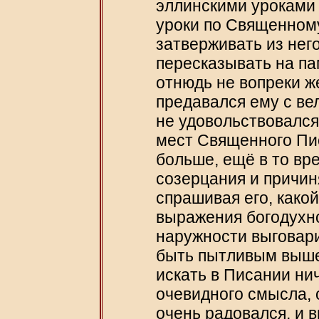
эллинскими уроками 
уроки по Священном
затверживать из него
пересказывать на па
отнюдь не вопреки ж
предавался ему с ве
не удовольствовался
мест Священного Пис
больше, ещё в то вре
созерцания и причин
спрашивая его, како
выражения богодухно
наружности выговари
быть пытливым выше 
искать в Писании нич
очевидного смысла, 
очень радовался, и в