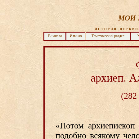
МОИ 
 И С Т О Р И Я    Ц Е Р К В И,
В начало
Имена
Тематический раздел
Х
архиеп. А
(282
«Потом архиепископ 
подобно всякому чело