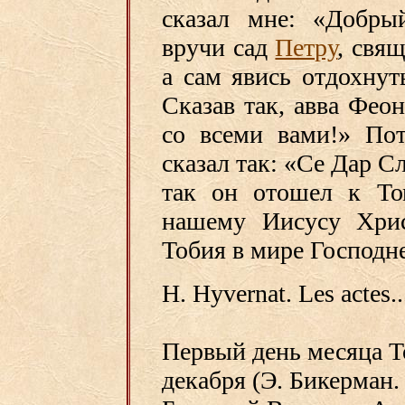
сказал мне: «Добрый
вручи сад
Петру
, свя
а сам явись отдохнут
Сказав так, авва Фео
со всеми вами!» Пот
сказал так: «Се Дар С
так он отошел к То
нашему Иисусу Хрис
Тобия в мире Господн
Н. Hyvernat. Les actes..
Первый день месяца Т
декабря (Э. Бикерман.