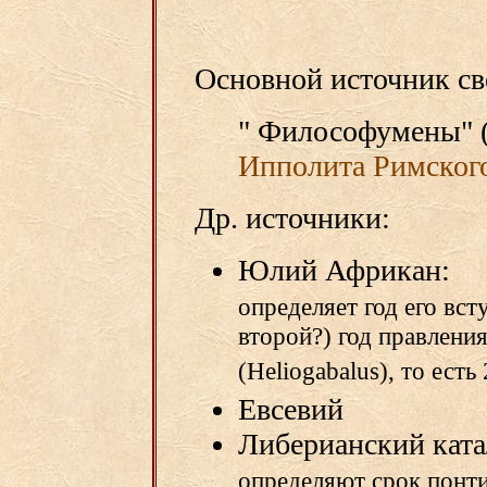
Основной источник св
" Философумены" (
Ипполита Римског
Др. источники:
Юлий Африкан:
определяет год его вст
второй?) год правлени
(Heliogabalus), то есть
Евсевий
Либерианский ката
определяют срок понти