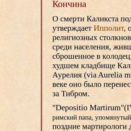
Кончина
О смерти Каликста по
утверждает
Ипполит
, 
религиозных столкно
среди населения, живш
сброшенное в колодец
худшем кладбище Кале
Аурелия (via Aurelia mi
веке оно было перене
за Тибром.
"Depositio Martirum"(I
римский папа, упомянутый 
поздние мартирологи 