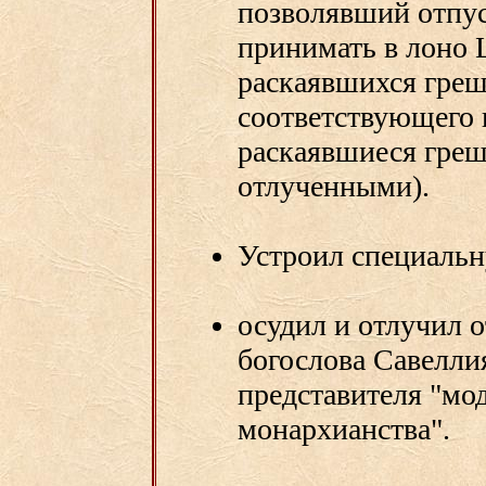
позволявший отпус
принимать в лоно 
раскаявшихся греш
соответствующего 
раскаявшиеся греш
отлученными).
Устроил специаль
осудил и отлучил о
богослова Савеллия 
представителя "мо
монархианства".