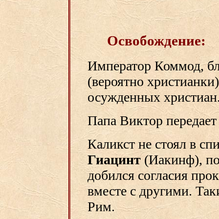
Освобождение:
Император Коммод, б
(вероятно христианки
осужденных христиан
Папа Виктор передает
Каликст не стоял в сп
Гиацинт
(Иакинф), п
добился согласия прок
вместе с другими. Так
Рим.