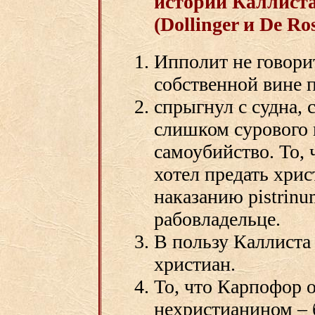
истории Каллист
(Dollinger и De Ros
Ипполит не говорит
собственной вине 
спрыгнул с судна, 
слишком сурового 
самоубийство. То,
хотел предать хри
наказанию pistrinu
рабовладельце.
В пользу Каллиста
христиан.
То, что Карпофор 
нехристианином – 