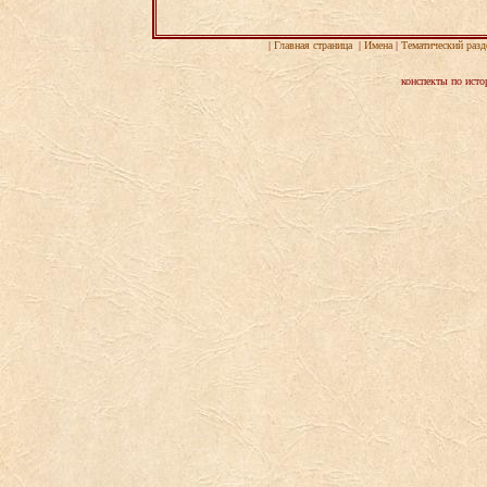
|
Главная страница
|
Имена
|
Тематический разд
конспекты по исто