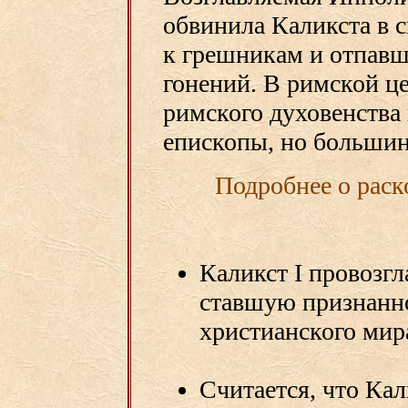
обвинила Каликста в 
к грешникам и отпавш
гонений. В римской це
римского духовенства
епископы, но большинс
Подробнее о раск
Каликст I провозг
ставшую признанно
христианского мир
Считается, что Кал