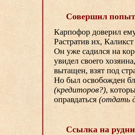
Совершил попытк
Карпофор доверил ему
Растратив их, Каликст
Он уже садился на кор
увидел своего хозяина
вытащен, взят под стр
Но был освобожден бл
(кредиторов?)
, котор
оправдаться
(отдать д
Ссылка на рудн