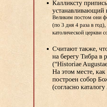
Калликсту приписы
устанавливающий п
Великим постом они ф
(по 3 дня 4 раза в год)
католической церкви с
Считают также, чт
на берегу Тибра в 
("Historiae Augusta
На этом месте, как
построен собор Бо
(согласно каталог