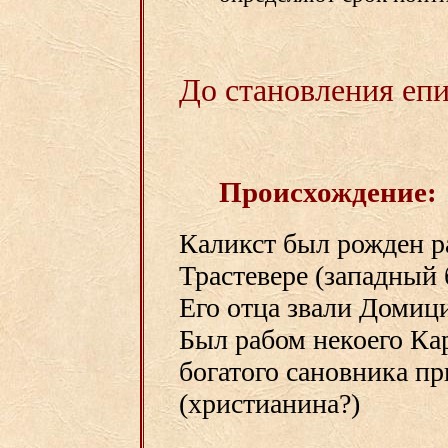
До становления еп
Происхождение:
Каликст был рожден р
Трастевере (западный 
Его отца звали Домици
Был рабом некоего Кар
богатого сановника п
(христианина?)