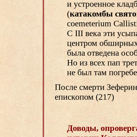
и устроенное клад
(
катакомбы свято
coemeterium Callist
С III века эти усы
центром обширных 
была отведена особ
Но из всех пап тре
не был там погребе
После смерти Зеферин
епископом (217)
Доводы, опровер