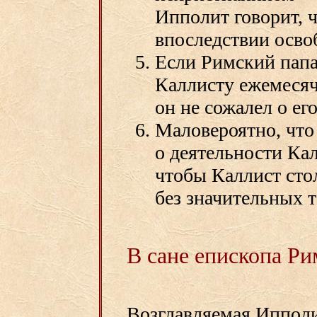
Ипполит говорит, 
впоследствии осво
Если Римский папа
Каллисту ежемеся
он не сожалел о ег
Маловероятно, что
о деятельности Кал
чтобы Каллист сто
без значительных т
В сане епископа Ри
Возглавляемая Ипполи