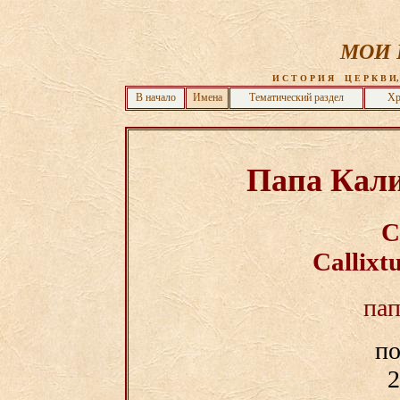
МОИ 
 И С Т О Р И Я    Ц Е Р К В И,
В начало
Имена
Тематический раздел
Хр
Папа Кали
C
Callixt
па
по