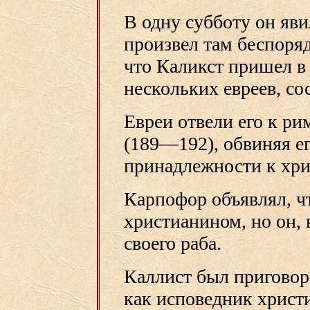
В одну субботу он яви
произвел там беспоряд
что Каликст пришел в 
нескольких евреев, со
Евреи отвели его к р
(189—192), обвиняя ег
принадлежности к хри
Карпофор объявлял, чт
христианином, но он, 
своего раба.
Каллист был приговор
как исповедник христи