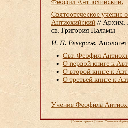
Феофил Антиохийский.
Cвятоотеческое учение о
Антиохийский
// Архим.
св. Григория Паламы
И. П. Реверсов.
Апологет
Свт. Феофил Антиох
О первой книге к Ав
О второй книге к Ав
О третьей книге к Ав
Учение Феофила Антиохи
|
Главная страница
|
Имена
|
Тематический разд