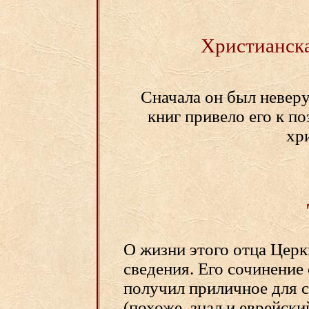
Христианска
Сначала он был невер
книг привело его к по
хр
О жизни этого отца Цер
сведения. Его сочинение 
получил приличное для с
(похоже, знал и еврейски