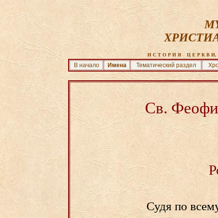
MY
ХРИСТИ
И С Т О Р И Я    Ц Е Р К В И, 
В начало
Имена
Тематический раздел
Хро
Св. Феоф
Р
Судя по всем