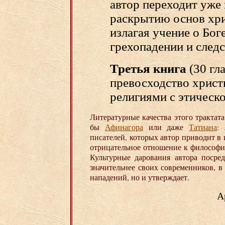
автор переходит уже
раскрытию основ хри
излагая учение о Бог
грехопадении и следс
Третья книга
(30 гл
превосходство христ
религиями с этическо
Литературные качества этого трактат
бы
Афинагора
или даже
Татиана
:
писателей, которых автор приводит в
отрицательное отношение к философии,
Культурные дарования автора посре
значительнее своих современников, в
нападений, но и утверждает.
А