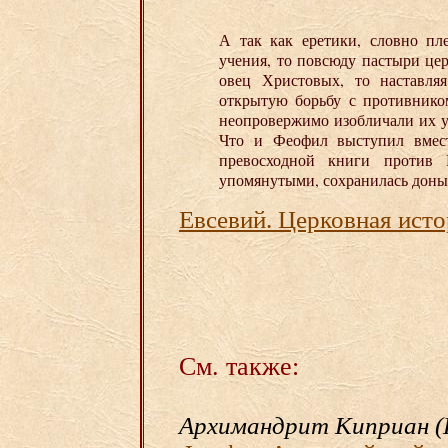
А так как еретики, словно пле
учения, то повсюду пастыри це
овец Христовых, то наставля
открытую борьбу с противнико
неопровержимо изобличали их у
Что и Феофил выступил вмест
превосходной книги против 
упомянутыми, сохранилась доны
Евсевий. Церковная истор
См. также:
Архимандрит Киприан (К