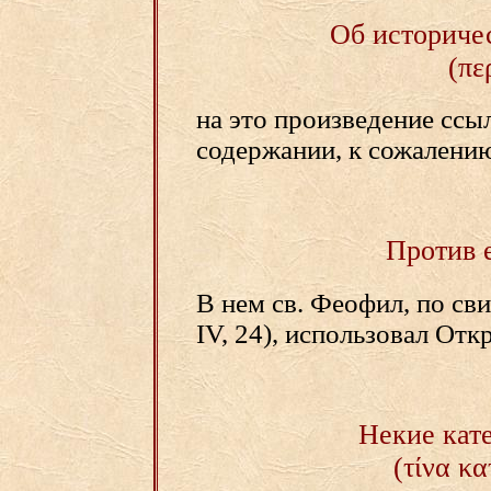
Об историче
(πε
на это произведение ссыла
содержании, к сожалению
Против 
В нем св. Феофил, по сви
IV, 24), использовал Отк
Некие кат
(τίνα κα