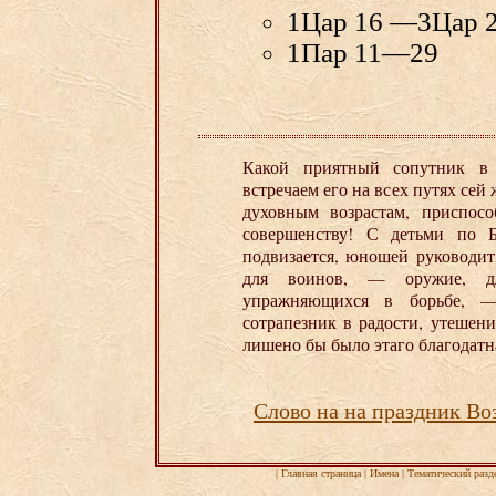
1Цар 16 —3Цар 
1Пар 11—29
Какой приятный сопутник в
встречаем его на всех путях сей
духовным возрастам, приспосо
совершенству! С детьми по Б
подвизается, юношей руководит
для воинов, — оружие, дл
упражняющихся в борьбе, —
сотрапезник в радости, утешен
лишено бы было этаго благодатна
Слово на на праздник Во
|
Главная страница
|
Имена
|
Тематический разд