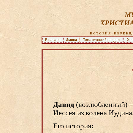
MY
ХРИСТИ
И С Т О Р И Я    Ц Е Р К В И, 
В начало
Имена
Тематический раздел
Хро
Давид
(возлюбленный) 
Иессея из колена Иудина
Его история: