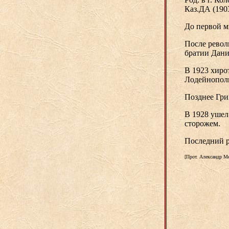
Каз.ДА (1903
До первой м
После револ
братии Дани
В 1923 хиро
Лодейнополь
Позднее Гри
В 1928 ушел
сторожем.
Последний р
[Прот. Александр М