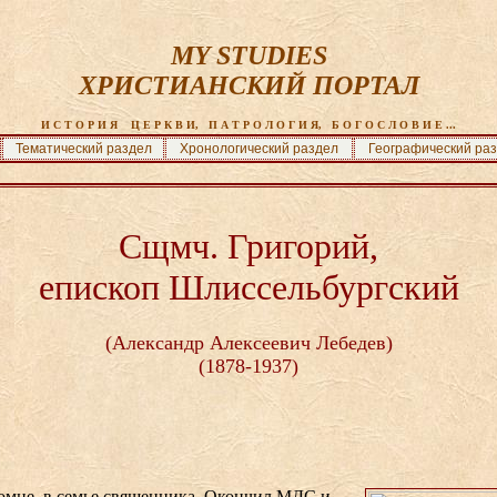
MY STUDIES
ХРИСТИАНСКИЙ ПОРТАЛ
И С Т О Р И Я    Ц Е Р К В И,   П А Т Р О Л О Г И Я,   Б О Г О С Л О В И Е ...
Тематический раздел
Хронологический раздел
Географический ра
Сщмч. Григорий,
епископ Шлиссельбургский
(Александр Алексеевич Лебедев)
(1878-1937)
оломне, в семье священника. Окончил МДС и