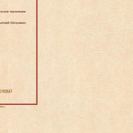
гельские переживания
Антоний (Мельников)
едева)
ека
|