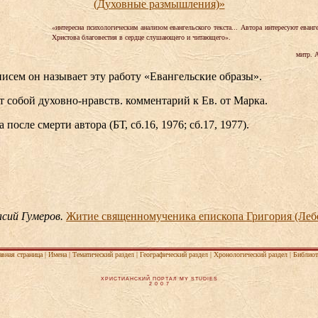
(Духовные размышления)»
«интересна психологическим анализом евангельского текста... Автора интересуют еван
Христова благовестия в сердце слушающего и читающего».
митр. 
писем он называет эту работу «Евангельские образы».
т собой духовно-нравств. комментарий к Ев. от Марка.
после смерти автора (БТ, сб.16, 1976; сб.17, 1977).
:
сий Гумеров.
Житие священномученика епископа Григория (Леб
авная страница
|
Имена
|
Тематический раздел
|
Географический раздел
|
Хронологический раздел
|
Библиот
ХРИСТИАНСКИЙ ПОРТАЛ MY STUDIES
2 0 0 7