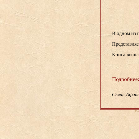
В одном из 
Представляе
Книга вышла 
Подробнее
Свящ. Афана
|
Гл