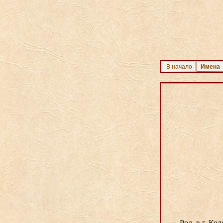
В начало
Имена
Род. в г. К