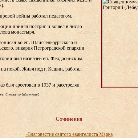
).
ировой войны работал педагогом.
юции принял постриг и вошел в число
лова монастыря.
тонисан во еп. Шлиссельбургского и
ского, викария Петроградской епархии.
горий был назначен еп. Феодосийским.
 на покой. Живя под г. Кашин, работал
аз был арестован в 1937 и расстрелян.
ень. Словарь по библиологии]
Сочинения
«Благовестие святого евангелиста Марка