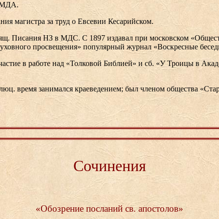
 МДА.
ания магистра за труд о Евсевии Кесарийском.
ящ. Писания НЗ в МДС. С 1897 издавал при московском «Общес
уховного просвещения» популярный журнал «Воскресные бесед
астие в работе над «Толковой Библией» и сб. «У Троицы в Акад
люц. время занимался краеведением; был членом общества «Ста
Сочинения
«Обозрение посланий св. апостолов»