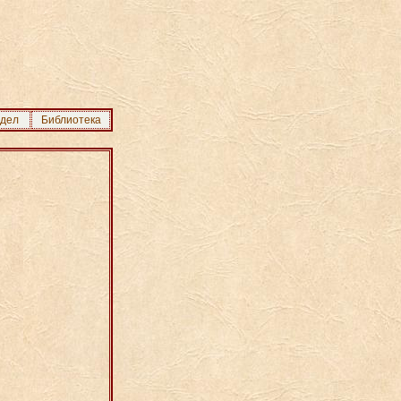
здел
Библиотека
.