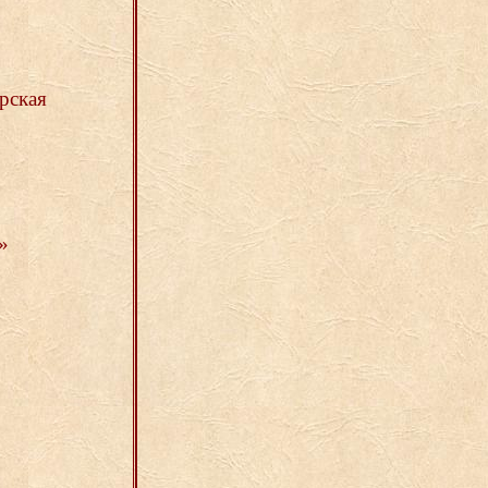
рская
»