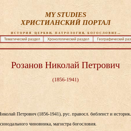
MY STUDIES
ХРИСТИАНСКИЙ ПОРТАЛ
И С Т О Р И Я    Ц Е Р К В И,   П А Т Р О Л О Г И Я,   Б О Г О С Л О В И Е ...
Тематический раздел
Хронологический раздел
Географический ра
Розанов Николай Петрович
(1856-1941)
олай Петрович (1856-1941), рус. правосл. библеист и историк
е синодального чиновника, магистра богословия.