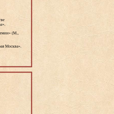
тве
ы».
емии» (М.,
рая Москва».