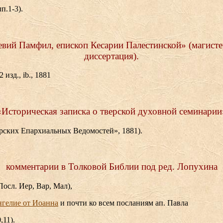
п.1-3).
евий Памфил, епископ Кесарии Палестинской» (магисте
диссертация).
 изд., ib., 1881
«Историческая записка о тверской духовной семинарии
верских Епархиальных Ведомостей», 1881).
комментарии в Толковой Библии под ред. Лопухина
Посл. Иер, Вар, Мал),
нгелие от Иоанна
и почти ко всем посланиям ап. Павла
,11).