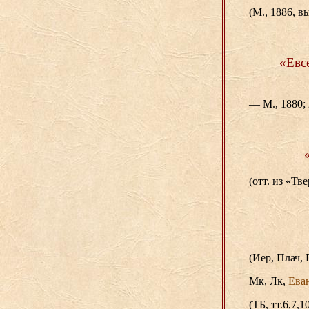
(М., 1886, вы
«Евс
— М., 1880; 2
(отт. из «Т
(Иер, Плач, 
Мк, Лк,
Ева
(ТБ, тт.6,7,10