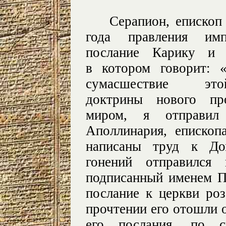
Серапион, епископ
года правления имп
послание Карику и
в котором говорит: 
сумасшествие э
доктрины нового про
миром, я отправил
Аполлинария, еписко
написаны труд к До
гонений отправился
подписанный именем П
послание к церкви ро
прочтении его отошли 
его послания, по с