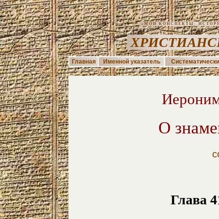
«МОИ КОНСПЕКТЫ: ИСТОРИЯ
ХРИСТИАНС
Главная
Именной указатель
Систематически
Иероним
О знаме
с
Глава 