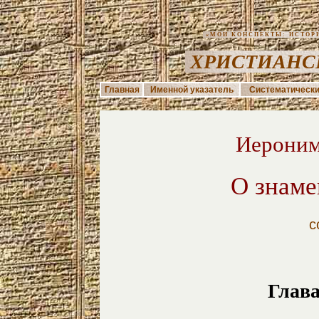
«МОИ КОНСПЕКТЫ: ИСТОРИЯ
ХРИСТИАНС
Главная
Именной указатель
Систематически
Иероним
О знаме
с
Глав