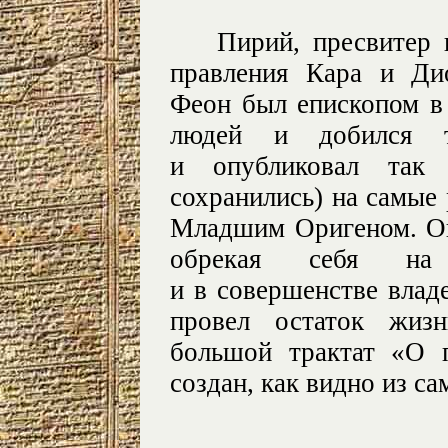
Пирий, пресвитер 
правления Кара и Дио
Феон был епископом в
людей и добился т
и опубликовал так 
сохранились) на самые 
Младшим Оригеном. Он
обрекая себя на 
и в совершенстве влад
провел остаток жиз
большой трактат «О 
создан, как видно из са