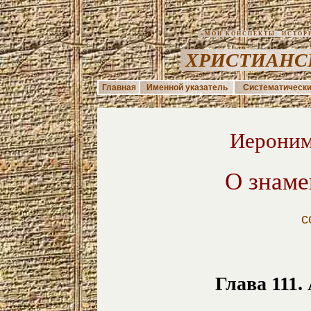
«МОИ КОНСПЕКТЫ: ИСТОРИЯ
ХРИСТИАНС
Главная
Именной указатель
Систематически
Иероним
О знаме
с
Глава 11