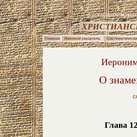
«МОИ КОНСПЕКТЫ: ИСТОРИЯ
ХРИСТИАНС
Главная
Именной указатель
Систематически
Иероним
О знаме
с
Глава 