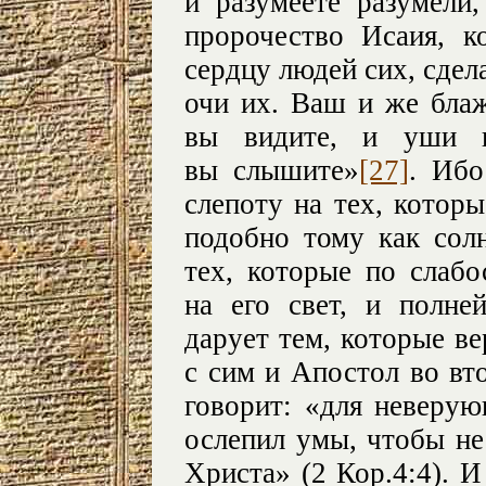
и разумеете разумели
пророчество Исаия, к
сердцу людей сих, сдел
очи их. Ваш и же блаж
вы видите, и уши в
вы слышите»
[27]
. Ибо
слепоту на тех, которы
подобно тому как солн
тех, которые по слабо
на его свет, и полн
дарует тем, которые в
с сим и Апостол во вт
говорит: «для неверую
ослепил умы, чтобы не
Христа» (2 Кор.4:4). И