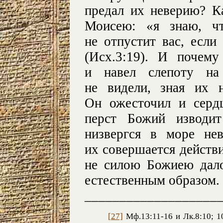
предал их неверию? К
Моисею: «я знаю, чт
не отпустит вас, есл
(Исх.3:19). И почем
и навел слепоту на
не видели, зная их 
Он ожесточил и серд
перст Божий изводит
низвергся в море не
их совершается действ
не силою Божиею дало
естественным образом.
___________________
[27]
Мф.13:11-16 и Лк.8:10; 1