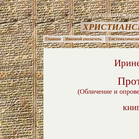
«МОИ КОНСПЕКТЫ: ИСТОРИЯ
ХРИСТИАНС
Главная
Именной указатель
Систематически
Ирин
Прот
(Обличение и опров
книг