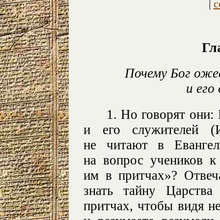
|
с
Гл
Почему Бог оже
и его
1. Но говорят они:
и его служителей (И
не читают в Евангел
на вопрос учеников 
им в притчах»? Отвеч
знать тайну Царства
притчах, чтобы видя н