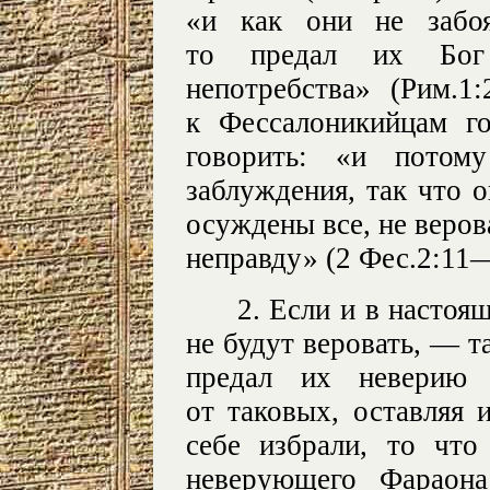
«и как они не забоя
то предал их Бог
непотребства» (Рим.1
к Фессалоникийцам г
говорить: «и потом
заблуждения, так что о
осуждены все, не веро
неправду» (2 Фес.2:
11
2. Если и в настоящ
не будут веровать, — т
предал их неверию
от таковых, оставляя 
себе избрали, то что
неверующего Фараона