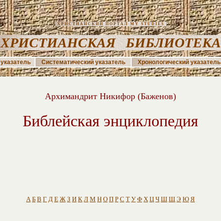
ХРИСТИАНСКИЙ ПОРТАЛ MY STUDIES
ХРИСТИАНСКАЯ БИБЛИОТЕК
указатель
Систематический указатель
Хронологический указатель
Архимандрит Никифор (Баженов)
Библейская энциклопедия
А
Б
В
Г
Д
Е
Ж
З
И
К
Л
М
Н
О
П
Р
С
Т
У
Ф
Х
Ц
Ч
Ш
Щ
Э
Ю
Я