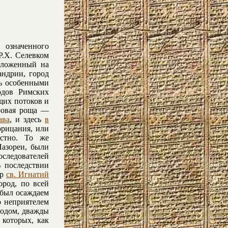
 означенного
Р.Х. Селевком
оложенный на
андрии, город
сь особенными
одов Римских
щих потоков и
ровая роща —
ава
, и здесь
в
орицания, или
естно. То же
Назореи, были
оследователей
В последствии
ер
св. Игнатий
ород, по всей
 был осаждаем
о неприятелем
лодом, дважды
 которых, как