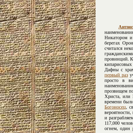
Антио
наименования
Никатором и
берегах Орон
считался нек
гражданским
провинций. К
кипарисовых
Дафны с хра
первый раз
у
просто в ви
наименование
прозвищем п
Христа, или 
времени были
Богоносец
, с
вероятности,
и разграбляе
117,000 чело
огнем, один 