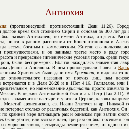
Антиохия
хия
(противонесущий, противостоящий; Деян 11:26). Город
 долгое время был столицею Сирии и основан за 300 лет до 
 был назван Антиохиею, по имени Антиоха, отца его. Расп
та, почти в равном расстоянии от Константинополя и Алекс
огда весьма богатым и коммерческим. Жители его пользовали
и преимуществами, и он занимал третье место в ряду гор
расота и прекрасные гигиенические условия города, среди теку
 рощ, были беспримерны. Вблизи находилась знаменитая лав
мом Дианы и Аполлона. В нем проповедовали Павел и
Варн
ченикам Христовым было дано имя
Христиан
, в виде ли то п
де отличительного названия от прочих лиц, нам неизв
 встречается и в Деян 26:28 и в 1Пет 4:16. Галилеяне, или 
орицательным, но наименование
Христианин
просто означало п
Мессии. В церкви Антиохийской был и ап. Петр (Гал 2:11). 
 здесь знаменитые пастыри и учители Церкви, каковы наприм
в. Мелетий архиепископ, св. Иоанн Златоуст и др. Никакой г
 не потерпел столько от различных бедствий, как Антиохия. Он
м по крайней мере пятнадцать раз; и однажды при взятии оног
век были убиты, или взяты в плен; три раза он был посещаем го
раз моровою язвою, четырежды землетрясением, от одного из