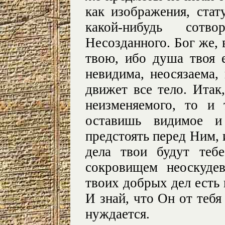
как изображения, стат
какой-нибудь сот
Несозданного. Бог же,
твою, ибо душа твоя е
невидима, неосязаема,
движет все тело. Итак
неизменяемого, то и 
оставишь видимое и
предстоять перед Ним, 
дела твои будут теб
сокровищем неоскуде
твоих добрых дел есть 
И знай, что Он от тебя 
нуждается.