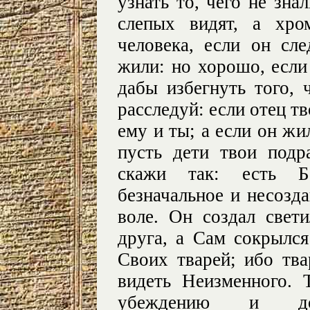
узнать то, чего не зн
слепых видят, а хр
человека, если он сл
жили: но хорошо, если
дабы избегнуть того, 
расследуй: если отец т
ему и ты; а если он жи
пусть дети твои под
скажи так: есть Б
безначальное и несозд
воле. Он создал свет
друга, а Сам сокрылс
Своих тварей; ибо тв
видеть Неизменного. 
убеждению и до