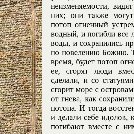
неизменяемости, видят
них; они также могут
потоп огненный устре
водный, и погибли все
воды, и сохранились пр
по повелению Божию. Т
время, будет потоп огн
ее, сгорят люди вме
сделали, и со статуям
сгорит море с островам
от гнева, как сохранил
потопа. И тогда воссте
и делали себе идолов, 
погибают вместе с ни