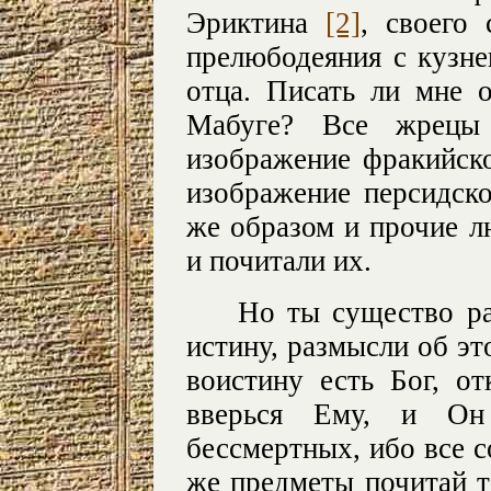
Эриктина
[2]
, своего
прелюбодеяния с кузн
отца. Писать ли мне 
Мабуге? Все жрецы 
изображение фракийск
изображение персидск
же образом и прочие л
и почитали их.
Но ты существо ра
истину, размысли об эт
воистину есть Бог, о
вверься Ему, и Он
бессмертных, ибо все с
же предметы почитай т