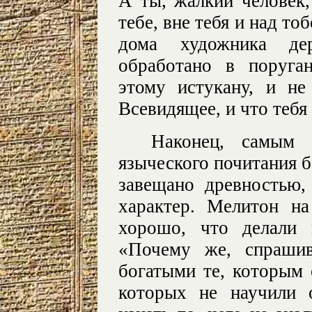
А ты, жалкий человек,
тебе, вне тебя и над то
дома художника де
обработано в поруга
этому истукану, и не
Всевидящее, и что тебя
Наконец, самым 
языческого почитания б
завещано древностью,
характер. Мелитон на
хорошо, что делали 
«Почему же, спрашив
богатыми те, которым 
которых не научили 