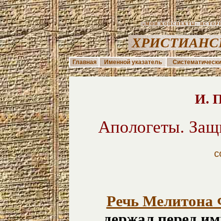
«МОИ КОНСПЕКТЫ: ИСТОРИЯ
ХРИСТИАНС
Главная
Именной указатель
Систематически
И. П
Апологеты. Защ
с
Речь Мелитона
держал перед и