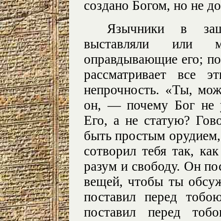
создано Богом, но не д
Язычники в защ
выставляли или м
оправдывающие его; п
рассматривает все э
непрочность. «Ты, мо
он, — почему Бог не 
Его, а не статую? Гов
быть простым орудием,
сотворил тебя так, ка
разум и свободу. Он п
вещей, чтобы ты обсуж
поставил перед тобо
поставил перед тоб