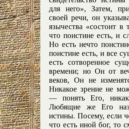
для него», Затем, пр
своей речи, он указыв
язычества «состоит в т
что поистине есть, и с
Но есть нечто поистин
поистине есть, и все су
есть сотворенное сущ
времени; но Он от ве
веков, Он не изменятс
Никакое зрение не мож
— понять Его, никак
Любящие же Его на
истины. Посему, если че
что есть иной бог, то с