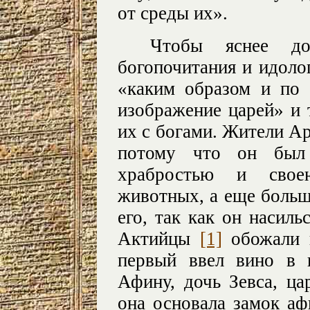
от среды их».
Чтобы яснее док
богопочитания и идоло
«каким образом и по 
изображение царей» и 
их с богами. Жители Ар
потому что он был 
храбростью и сво
животных, а еще больш
его, так как он насиль
Актийцы
[1]
обожали ц
первый ввел вино в 
Афину, дочь Зевса, ца
она основала замок аф