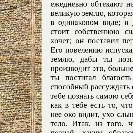
ежедневно обтекают н
великую землю, которая
в одинаковом виде; и
стоит собственною си
хочет; он поставил пе
Его повелению испуск
землю, дабы ты позн
производит это, больш
ты постигал благост
способный рассуждать 
тебе познать самою себ
как в тебе есть то, чт
нее око видит, ухо слыш
тело. Итак, из того, 
познай, каким образ