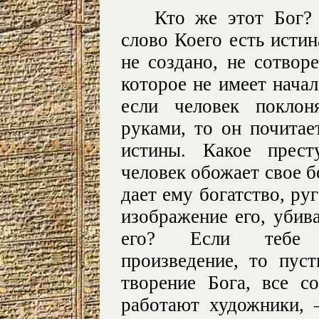
Кто же этот Бог? 
слово Коего есть истин
не создано, не сотворе
которое не имеет начал
если человек поклон
руками, то он почитае
истины. Какое прест
человек обожает свое бо
дает ему богатство, ру
изображение его, убив
его? Если тебе н
произведение, то пус
творение Бога, все с
работают художники, 