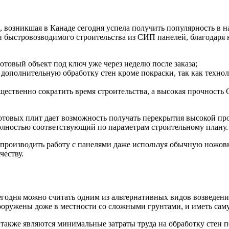
 возникшая в Канаде сегодня успела получить популярность в н
 быстровозводимого строительства из СИП панелей, благодаря 
отовый объект под ключ уже через неделю после заказа;
 дополнительную обработку стен кроме покраски, так как техно
ственно сократить время строительства, а высокая прочность 
отовых плит дает возможность получать перекрытия высокой про
 полностью соответствующий по параметрам строительному плану.
т производить работу с панелями даже используя обычную ножов
честву.
годня можно считать одним из альтернативных видов возведени
сооружены доже в местности со сложными грунтами, и иметь са
 также являются минимальные затраты труда на обработку стен