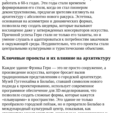
работать в 60-х годах. Эти годы стали временем
формирования его стиля, когда он стал пионером
деконструктивизма, предлагая зрителям взглянуть на
архитектуру с абсолютно нового ракурса. Эстетика,
основанная на асимметрии и динамических формах,
позволила ему создать шедевры, которые вызывают
восхищение даже у затвержденных консерваторов искусства.
Причиной успеха Гери стали не только его таланты, но и
умение слушать и адаптироваться к потребностям заказчиков
и окружающей среды. Неудивительно, что его проекты стали
центральными культурными и туристическими объектами.
Ключевые проекты и их влияние на архитектуру
Каждое здание Фрэнка Гери — это не просто сооружение, а
произведение искусства, которое бросает вызов
традиционным представлениям о городской архитектуре.
Музей Гуггенхайма в Бильбао, ставший символом нового
подхода к проектированию, использует современное
программное обеспечение для 3D-моделирования, что
позволило создать сложные формы, которые кажутся
«плывущими» в пространстве. Это здание не только
преобразило городской пейзаж, но и превратило Бильбао в
международный культурный центр, показывая, как