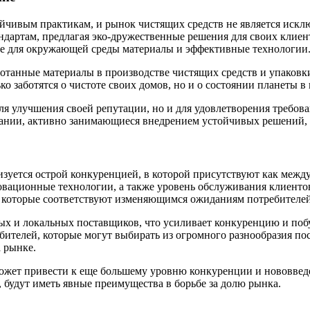
йчивым практикам, и рынок чистящих средств не является искл
дартам, предлагая эко-дружественные решения для своих клиентов
ые для окружающей среды материалы и эффективные технологии
отанные материалы в производстве чистящих средств и упаковк
ко заботятся о чистоте своих домов, но и о состоянии планеты в
я улучшения своей репутации, но и для удовлетворения требов
мпании, активно занимающиеся внедрением устойчивых решений,
ризуется острой конкуренцией, в которой присутствуют как меж
ационные технологии, а также уровень обслуживания клиентов. 
 которые соответствуют изменяющимся ожиданиям потребителей
х и локальных поставщиков, что усиливает конкуренцию и поб
бителей, которые могут выбирать из огромного разнообразия по
 рынке.
может привести к еще большему уровню конкуренции и нововвед
 будут иметь явные преимущества в борьбе за долю рынка.