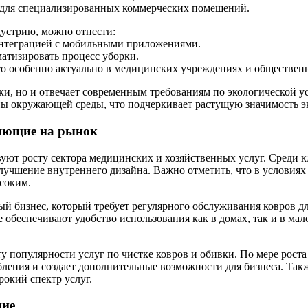
 и для специализированных коммерческих помещений.
устрию, можно отнести:
интеграцией с мобильными приложениями.
атизировать процесс уборки.
что особенно актуально в медицинских учреждениях и обществен
ки, но и отвечает современным требованиям по экологической у
ны окружающей среды, что подчеркивает растущую значимость э
ияющие на рынок
вуют росту сектора медицинских и хозяйственных услуг. Среди
 улучшение внутреннего дизайна. Важно отметить, что в услови
соким.
й бизнес, который требует регулярного обслуживания ковров дл
е обеспечивают удобство использования как в домах, так и в ма
у популярности услуг по чистке ковров и обивки. По мере рост
ения и создает дополнительные возможности для бизнеса. Также
окий спектр услуг.
ние