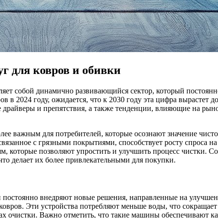
г для ковров и обивки
вляет собой динамично развивающийся сектор, который постоянн
в в 2024 году, ожидается, что к 2030 году эта цифра вырастет д
е драйверы и препятствия, а также тенденции, влияющие на рыно
лее важным для потребителей, которые осознают значение чист
 связанное с грязными покрытиями, способствует росту спроса н
ям, которые позволяют упростить и улучшить процесс чистки. С
 что делает их более привлекательными для покупки.
 постоянно внедряют новые решения, направленные на улучшен
ковров. Эти устройства потребляют меньше воды, что сокращае
ах очистки. Важно отметить, что такие машины обеспечивают ка