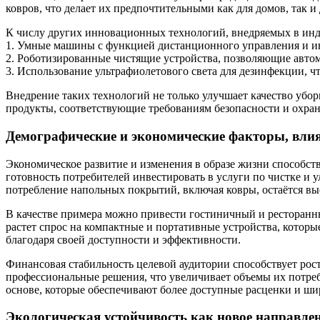
ковров, что делает их предпочтительными как для домов, так
К числу других инновационных технологий, внедряемых в инд
1. Умные машины с функцией дистанционного управления и 
2. Роботизированные чистящие устройства, позволяющие автом
3. Использование ультрафиолетового света для дезинфекции, 
Внедрение таких технологий не только улучшает качество убор
продукты, соответствующие требованиям безопасности и охра
Демографические и экономические факторы, вл
Экономическое развитие и изменения в образе жизни способст
готовность потребителей инвестировать в услуги по чистке и
потребление напольных покрытий, включая ковры, остаётся вы
В качестве примера можно привести гостиничный и ресторанны
растет спрос на компактные и портативные устройства, которы
благодаря своей доступности и эффективности.
Финансовая стабильность целевой аудитории способствует рост
профессиональные решения, что увеличивает объемы их потребл
основе, которые обеспечивают более доступные расценки и шир
Экологическая устойчивость как новое направле