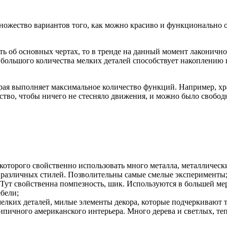
ожество вариантов того, как можно красиво и функционально 
ть об основных чертах, то в тренде на данный момент лаконично
большого количества мелких деталей способствует накоплению п
рая выполняет максимальное количество функций. Например, хр
нство, чтобы ничего не стесняло движения, и можно было свобо
которого свойственно использовать много металла, металлически
различных стилей. Позволительны самые смелые эксперименты
ь. Тут свойственна помпезность, шик. Используются в большей м
бели;
лких деталей, милые элементы декора, которые подчеркивают те
ипичного американского интерьера. Много дерева и светлых, те