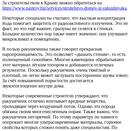
За строительством в Крыму можно обратиться на
https://www.pastroy.biz/services/stroitelstvo-domov-iz-rakushnyaka
.
Некоторые специалисты считают, что высокая концентрация
йода помогает защитить от радиоактивного излучения. Это не
факт, но что ещё важнее, грызуны не селятся в стенках.
Большое количество пор также имеет значение: они улучшают
микроклимат в помещениях.
В пользу ракушечника также говорит прекрасная
паропроницаемость. Это позволяет «дышать стенам», то есть
полноценный газообмен. Многие каменщики обрабатывают
этот материал лёгким топором и добиваются отличных
результатов. Поскольку ракушечник очень тяжёлый и
плотный, он легко может заглушать посторонние шумы извне;
За счёт повышенной пористости достигается
звукопоглощение внутри дома.
Некоторые современные строители утверждают, что
ракушечник отлично впитывает вредные вещества,
проходящие через воздушный поток. Однако эта порода
обязана своим многочисленным порам. Также важно, что
ракушечник негорючий. По этому параметру он намного
опережает многие ультрасовременные материалы, горючие
свойства которых сложно понять даже специалистам. По