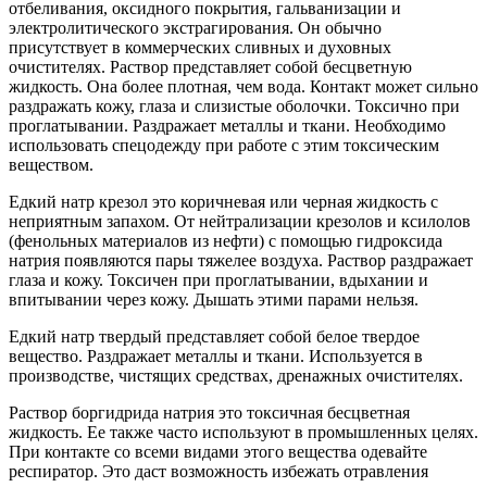
отбеливания, оксидного покрытия, гальванизации и
электролитического экстрагирования. Он обычно
присутствует в коммерческих сливных и духовных
очистителях. Раствор представляет собой бесцветную
жидкость. Она более плотная, чем вода. Контакт может сильно
раздражать кожу, глаза и слизистые оболочки. Токсично при
проглатывании. Раздражает металлы и ткани. Необходимо
использовать спецодежду при работе с этим токсическим
веществом.
Едкий натр крезол это коричневая или черная жидкость с
неприятным запахом. От нейтрализации крезолов и ксилолов
(фенольных материалов из нефти) с помощью гидроксида
натрия появляются пары тяжелее воздуха. Раствор раздражает
глаза и кожу. Токсичен при проглатывании, вдыхании и
впитывании через кожу. Дышать этими парами нельзя.
Едкий натр твердый представляет собой белое твердое
вещество. Раздражает металлы и ткани. Используется в
производстве, чистящих средствах, дренажных очистителях.
Раствор боргидрида натрия это токсичная бесцветная
жидкость. Ее также часто используют в промышленных целях.
При контакте со всеми видами этого вещества одевайте
респиратор. Это даст возможность избежать отравления