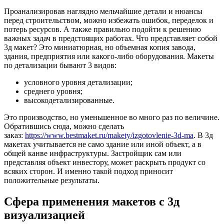
Проанализировав наглядно мельчайшие детали и нюансы
перед строительством, можно избежать ошибок, переделок и
потерь ресурсов. А также правильно подойти к решению
важных задач в предстоящих работах. Что представляет собой
3д макет? Это миниатюрная, но объемная копия завода,
здания, предприятия или какого-либо оборудования. Макеты
по детализации бывают 3 видов:
условного уровня детализации;
среднего уровня;
высокодетализированные.
Это производство, но уменьшенное во много раз по величине.
Обратившись сюда, можно сделать
заказ:
https://www.bestmaket.ru/makety/izgotovlenie-3d-ma
. В 3д
макетах учитывается не само здание или иной объект, а в
общей канве инфраструктуры. Застройщик сам или
представляя объект инвестору, может раскрыть продукт со
всяких сторон. И именно такой подход приносит
положительные результаты.
Сфера применения макетов с 3д
визуализацией