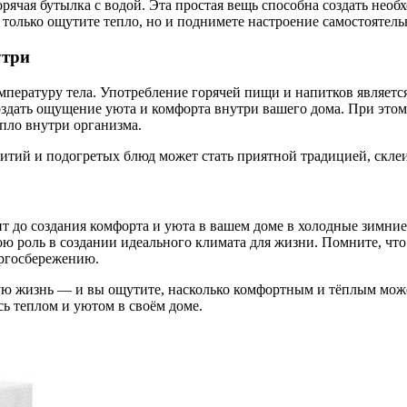
ячая бутылка с водой. Эта простая вещь способна создать необх
е только ощутите тепло, но и поднимете настроение самостояте
утри
ратуру тела. Употребление горячей пищи и напитков является н
оздать ощущение уюта и комфорта внутри вашего дома. При этом 
епло внутри организма.
питий и подогретых блюд может стать приятной традицией, скл
дит до создания комфорта и уюта в вашем доме в холодные зимни
ою роль в создании идеального климата для жизни. Помните, чт
ергосбережению.
ую жизнь — и вы ощутите, насколько комфортным и тёплым може
ь теплом и уютом в своём доме.