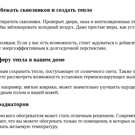
бежать сквозняков и создать тепло
твратить сквозняки. Проверьте двери, окна и вентиляционные от
ы заблокировать холодный воздух. Даже простые меры, как уст
оляция. Если у вас есть возможность, стоит задуматься о добав
ее энергоэффективным в долгосрочной перспективе.
феру тепла в вашем доме
 вам сохранить тепло, поступающее от солнечного света. Также
жете рассмотреть возможность установки термоизолирующих жал
ер, например, мягкие коврики, может значительно улучшить ощущ
одным полом и вашей кожей.
 радиаторов
ического обогревателя может стать отличным решением. Совреме
ит, что вы можете обогревать только те помещения, в которых 
вать желаемую температуру.