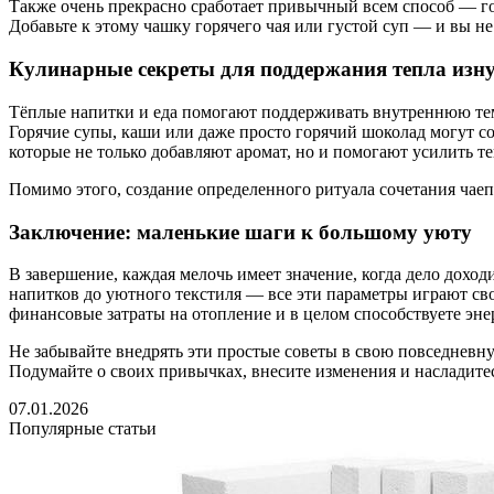
Также очень прекрасно сработает привычный всем способ — гор
Добавьте к этому чашку горячего чая или густой суп — и вы н
Кулинарные секреты для поддержания тепла изн
Тёплые напитки и еда помогают поддерживать внутреннюю темпе
Горячие супы, каши или даже просто горячий шоколад могут с
которые не только добавляют аромат, но и помогают усилить т
Помимо этого, создание определенного ритуала сочетания чае
Заключение: маленькие шаги к большому уюту
В завершение, каждая мелочь имеет значение, когда дело дохо
напитков до уютного текстиля — все эти параметры играют св
финансовые затраты на отопление и в целом способствуете эн
Не забывайте внедрять эти простые советы в свою повседневн
Подумайте о своих привычках, внесите изменения и насладитес
07.01.2026
Популярные статьи