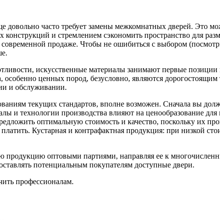
е довольно часто требует замены межкомнатных дверей. Это мож
 конструкций и стремлением сэкономить пространство для раз
в современной продаже. Чтобы не ошибиться с выбором (посмо
е.
отливости, искусственные материалы занимают первые позиции 
 особенно ценных пород, безусловно, являются дорогостоящим 
ции и обслуживании.
ваниям текущих стандартов, вполне возможен. Сначала вы долж
алы и технологии производства влияют на ценообразование для
едложить оптимальную стоимость и качество, поскольку их про
платить. Кустарная и контрафактная продукция: при низкой сто
ою продукцию оптовыми партиями, направляя ее к многочислен
доставлять потенциальным покупателям доступные двери.
учить профессионалам.