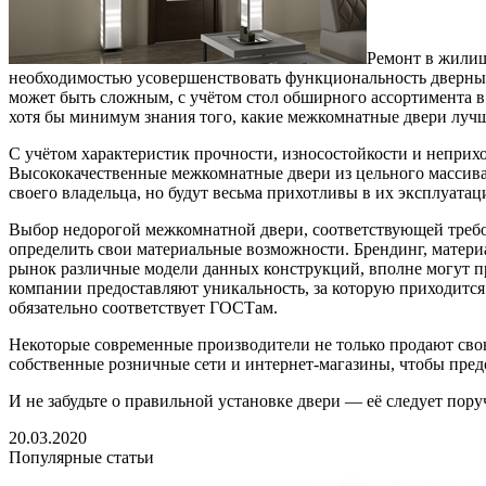
Ремонт в жилищ
необходимостью усовершенствовать функциональность дверных
может быть сложным, с учётом стол обширного ассортимента 
хотя бы минимум знания того, какие межкомнатные двери лучш
С учётом характеристик прочности, износостойкости и неприх
Высококачественные межкомнатные двери из цельного массива,
своего владельца, но будут весьма прихотливы в их эксплуата
Выбор недорогой межкомнатной двери, соответствующей требо
определить свои материальные возможности. Брендинг, матери
рынок различные модели данных конструкций, вполне могут пр
компании предоставляют уникальность, за которую приходится 
обязательно соответствует ГОСТам.
Некоторые современные производители не только продают св
собственные розничные сети и интернет-магазины, чтобы пре
И не забудьте о правильной установке двери — её следует пор
20.03.2020
Популярные статьи