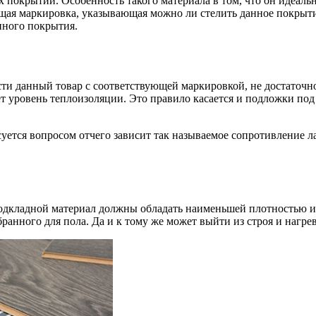
окрытий. Особенность такого материала в том, что он идеально
ющая маркировка, указывающая можно ли стелить данное покрытие
нного покрытия.
ти данный товар с соответствующей маркировкой, не достаточн
ет уровень теплоизоляции. Это правило касается и подложки под
ется вопросом отчего зависит так называемое сопротивление лам
 подкладной материал должны обладать наименьшей плотностью и
бранного для пола. Да и к тому же может выйти из строя и нагр