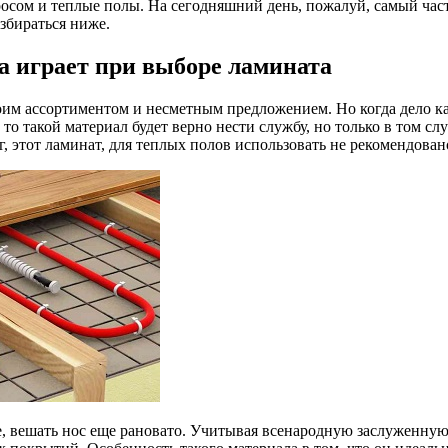
просом и теплые полы. На сегодняшний день, пожалуй, самый ча
азбираться ниже.
а играет при выборе ламината
м ассортиментом и несметным предложением. Но когда дело кас
 такой материал будет верно нести службу, но только в том случ
, этот ламинат, для теплых полов использовать не рекомендован
ие, вешать нос еще рановато. Учитывая всенародную заслуженну