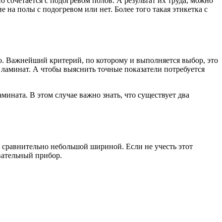
 сочетается с подогревом полов. А результат их труда, можно
 на полы с подогревом или нет. Более того такая этикетка с
о. Важнейший критерий, по которому и выполняется выбор, это
 ламинат. А чтобы выяснить точные показатели потребуется
ината. В этом случае важно знать, что существует два
 сравнительно небольшой шириной. Если не учесть этот
евательный прибор.