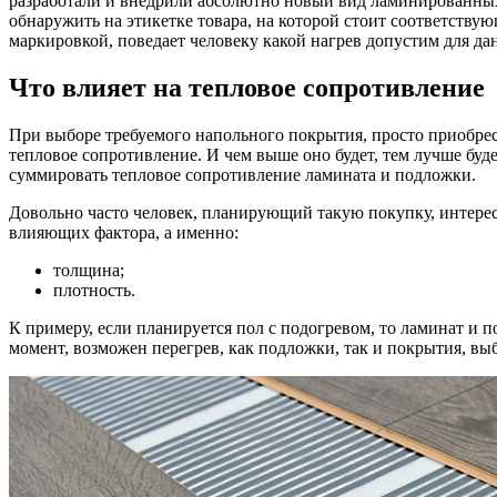
разработали и внедрили абсолютно новый вид ламинированных п
обнаружить на этикетке товара, на которой стоит соответству
маркировкой, поведает человеку какой нагрев допустим для да
Что влияет на тепловое сопротивление
При выборе требуемого напольного покрытия, просто приобрес
тепловое сопротивление. И чем выше оно будет, тем лучше буд
суммировать тепловое сопротивление ламината и подложки.
Довольно часто человек, планирующий такую покупку, интересу
влияющих фактора, а именно:
толщина;
плотность.
К примеру, если планируется пол с подогревом, то ламинат и
момент, возможен перегрев, как подложки, так и покрытия, вы