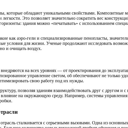
ы, которые обладают уникальными свойствами. Композитные мат
 легкости. Это позволяет значительно сократить вес конструкци
оризонты: здания можно «печатывать» с использованием специа
кие как аэро-гели и специализированные пенопласты, значитель
е условия для жизни. Ученые продолжают исследовать возможн
 но и очищать воздух.
внедряются на всех уровнях — от проектирования до эксплуата
зированное управление светом, об обеспечивают не только удоб
оптимизировать свою работу под их нужды.
уктуру, позволяя зданиям взаимодействовать друг с другом и с 
е влияние на окружающую среду. Например, системы управления
робки.
отрасли
 отрасль сталкивается с серьезными вызовами. Одна из основн
х. Большое количество новых технологий требует обучения и по