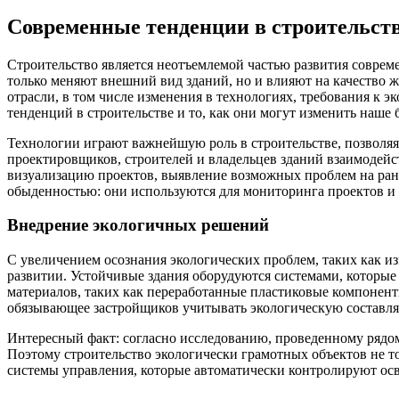
Современные тенденции в строительств
Строительство является неотъемлемой частью развития соврем
только меняют внешний вид зданий, но и влияют на качество
отрасли, в том числе изменения в технологиях, требования к
тенденций в строительстве и то, как они могут изменить наше 
Технологии играют важнейшую роль в строительстве, позволяя 
проектировщиков, строителей и владельцев зданий взаимодейст
визуализацию проектов, выявление возможных проблем на ранн
обыденностью: они используются для мониторинга проектов и 
Внедрение экологичных решений
С увеличением осознания экологических проблем, таких как и
развитии. Устойчивые здания оборудуются системами, которы
материалов, таких как переработанные пластиковые компоненты
обязывающее застройщиков учитывать экологическую составл
Интересный факт: согласно исследованию, проведенному рядом
Поэтому строительство экологически грамотных объектов не т
системы управления, которые автоматически контролируют ос