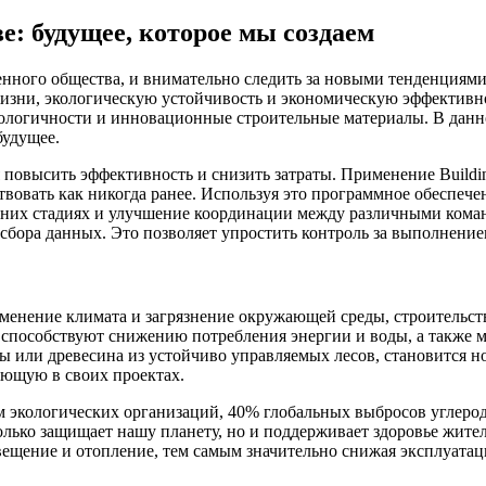
е: будущее, которое мы создаем
енного общества, и внимательно следить за новыми тенденциями
 жизни, экологическую устойчивость и экономическую эффектив
 экологичности и инновационные строительные материалы. В да
будущее.
повысить эффективность и снизить затраты. Применение Building
вовать как никогда ранее. Используя это программное обеспече
их стадиях и улучшение координации между различными команда
сбора данных. Это позволяет упростить контроль за выполнение
зменение климата и загрязнение окружающей среды, строительст
е способствуют снижению потребления энергии и воды, а также
 или древесина из устойчиво управляемых лесов, становится но
яющую в своих проектах.
 экологических организаций, 40% глобальных выбросов углерод
олько защищает нашу планету, но и поддерживает здоровье жит
вещение и отопление, тем самым значительно снижая эксплуата