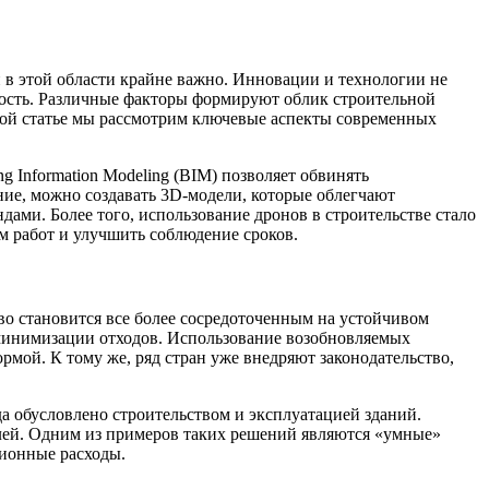
 в этой области крайне важно. Инновации и технологии не
ность. Различные факторы формируют облик строительной
нной статье мы рассмотрим ключевые аспекты современных
 Information Modeling (BIM) позволяет обвинять
ние, можно создавать 3D-модели, которые облегчают
ми. Более того, использование дронов в строительстве стало
м работ и улучшить соблюдение сроков.
во становится все более сосредоточенным на устойчивом
 минимизации отходов. Использование возобновляемых
рмой. К тому же, ряд стран уже внедряют законодательство,
а обусловлено строительством и эксплуатацией зданий.
елей. Одним из примеров таких решений являются «умные»
ционные расходы.