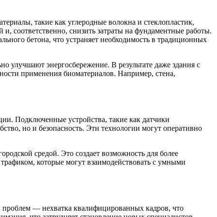
ериалы, такие как углеродные волокна и стеклопластик,
й и, соответственно, снизить затраты на фундаментные работы.
льного бетона, что устраняет необходимость в традиционных
но улучшают энергосбережение. В результате даже здания с
ости применения биоматериалов. Например, стена,
ции. Подключенные устройства, такие как датчики
ство, но и безопасность. Эти технологии могут оперативно
городской средой. Это создает возможность для более
 трафиком, которые могут взаимодействовать с умными
ых проблем — нехватка квалифицированных кадров, что
нимания, что затрудняет становление новых специалистов.