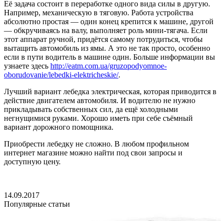
Её задача состоит в переработке одного вида силы в другую.
Например, механическую в тяговую. Работа устройства
абсолютно простая — один конец крепится к машине, другой
— обкручиваясь на валу, выполняет роль мини-тягача. Если
этот аппарат ручной, придётся самому потрудиться, чтобы
вытащить автомобиль из ямы. А это не так просто, особенно
если в пути водитель в машине один. Больше информации вы
узнаете здесь
http://eatm.com.ua/gruzopodyomnoe-
oborudovanie/lebedki-elektricheskie/
.
Лучший вариант лебедка электрическая, которая приводится в
действие двигателем автомобиля. И водителю не нужно
прикладывать собственных сил, да ещё холодными
негнущимися руками. Хорошо иметь при себе съёмный
вариант дорожного помощника.
Приобрести лебедку не сложно. В любом профильном
интернет магазине можно найти под свои запросы и
доступную цену.
14.09.2017
Популярные статьи