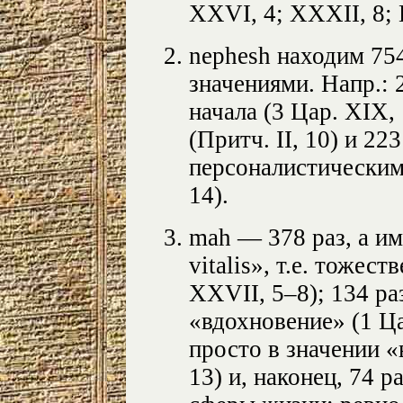
XXVI, 4; XXXII, 8; 
nephesh находим 754
значениями. Напр.: 
начала (3 Цар. XIX, 
(Притч. II, 10) и 22
персоналистическим,
14).
mah — 378 раз, а им
vitalis», т.е. тожест
XXVII, 5–8); 134 ра
«вдохновение» (1 Ца
просто в значении «
13) и, наконец, 74 