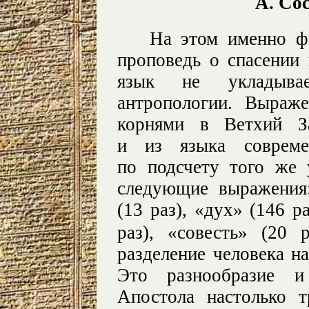
А. Со
На этом именно ф
проповедь о спасении 
язык не укладыва
антропологии. Выраж
корнями в Ветхий За
и из языка совреме
по подсчету того же 
следующие выражения:
(13 раз), «дух» (146 ра
раз), «совесть» (20 р
разделение человека н
Это разнообразие и
Апостола настолько 