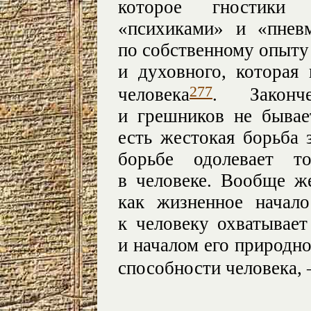
которое гностики
«психиками» и «пнев
по собственному опыту
и духовного, которая
277
человека
. Законч
и грешников не бывае
есть жестокая борьба 
борьбе одолевает т
в человеке. Вообще ж
как жизненное начал
к человеку охватывает
и началом его природн
способности человека, –