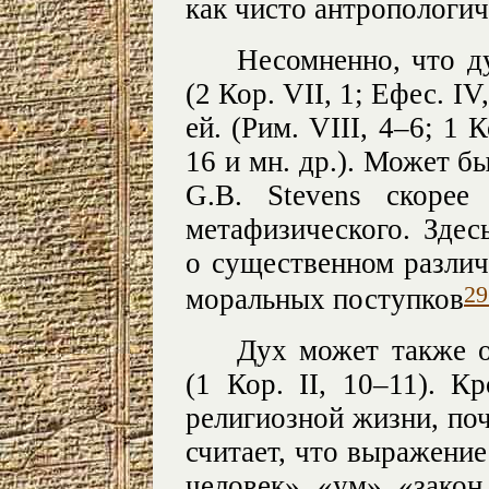
как чисто антропологич
Несомненно, что д
(2 Кор. VII, 1; Ефес. I
ей. (Рим. VIII, 4–6; 1 К
16 и мн. др.). Может бы
G.B. Stevens скорее
метафизического. Здесь
о существенном различ
29
моральных поступков
Дух может также о
(1 Кор. II, 10–11). К
религиозной жизни, поч
считает, что выражение
человек», «ум», «закон 