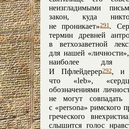
неизгладимыми пись
закон, куда никт
291
не проникает»
. Се
термин древней антр
в ветхозаветной лек
для нашей «личности»,
наиболее для т
292
И Пфлейдерер
, и 
что «leb», «серд
обозначениями личнос
не могут совпадать 
с «persona» римского п
греческого внехрист
слышится голос нравс