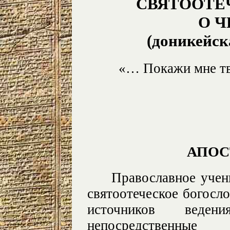
СВЯТООТЕ
О 
(доникейск
«… Покажи мне тво
АПОС
Православное учен
святоотеческое богосло
источников веден
непосредственные