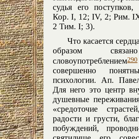
судья его поступков,
Кор. I, 12; IV, 2; Рим. IX
2 Тим. I; 3).
Что касается сердц
образом связа
290
словоупотреблением
совершенно понятн
психологии. Ап. Паве
Для него это центр вн
душевные переживания
«средоточие страсте
радости и грусти, бл
побуждений, проводн
святилище его сове