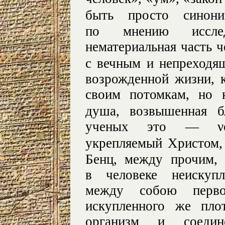
быть просто синон
по мнению исслед
нематериальная часть ч
с вечным и непреход
возрожденной жизни, 
своим потомкам, но 
душа, возвышенная б
ученых это — νού
укрепляемый Христом,
Бенц, между прочим, 
в человеке неискуп
между собою перв
искупленного же пло
организм и соеди