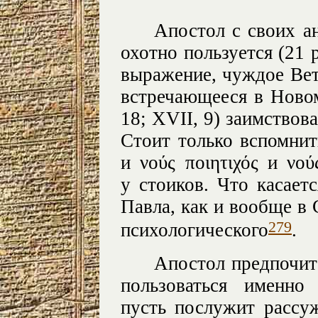
Апостол с своих а
охотно пользуется (21 
выражение, чуждое Ветх
встречающееся в Новом
18; XVII, 9) заимствов
Стоит только вспомнит
и νούς ποιητιχός и νο
у стоиков. Что касаетс
Павла, как и вообще в 
279
психологического
.
Апостол предпочита
пользоваться именн
пусть послужит рассу