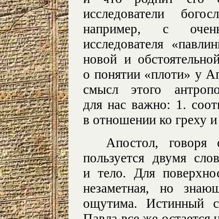
исследователи богос
например, с очень
исследователя «павли
новой и обстоятельно
о понятии «плоти» у Ап
смысл этого антропо
для нас важно: 1. соот
в отношении ко греху и 
Апостол, говоря
пользуется двумя сл
и тело. Для поверхно
незаметная, но знаю
ощутима. Истинный с
Павла все же остается 