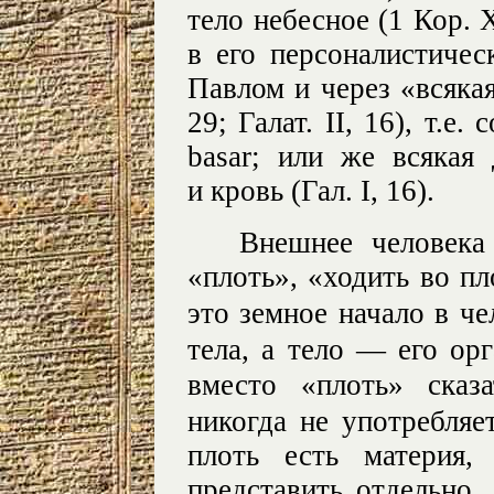
тело небесное (1 Кор. 
в его персоналистичес
Павлом и через «всякая 
29; Галат. II, 16), т.е
basar; или же всякая 
и кровь (Гал. I, 16).
Внешнее человека
«плоть», «ходить во пл
это земное начало в че
тела, а тело — его ор
вместо «плоть» сказ
никогда не употребляе
плоть есть материя,
представить отдельно