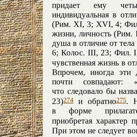
придает ему четы
индивидуальная в отл
(Рим. XI, 3; XVI, 4; Фил.
жизни, личность (Рим. II
душа в отличие от тела (
6; Колос. III, 23; Фил. I
чувственная жизнь в отл
Впрочем, иногда эти
почти совпадают: 
что следовало бы назват
274
275
23)
и обратно
. 
в форме прилагател
приобретая характер 
При этом не следует вов