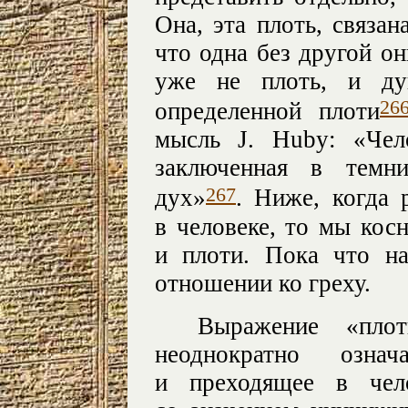
Она, эта плоть, связан
что одна без другой о
уже не плоть, и ду
26
определенной плоти
мысль J. Huby: «Чел
заключенная в темн
267
дух»
. Ниже, когда 
в человеке, то мы кос
и плоти. Пока что на
отношении ко греху.
Выражение «пло
неоднократно озн
и преходящее в чел