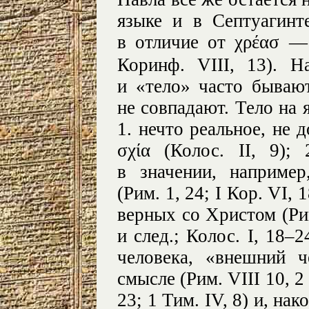
языке и в Септуагинт
в отличие от χρέασ —
Коринф. VIII, 13). Н
и «тело» часто бываю
не совпадают. Тело на 
1. нечто реальное, не 
σχία (Колос. II, 9); 
в значении, например
(Рим. 1, 24; I Кор. VI, 
верных со Христом (Рим.
и след.; Колос. I, 18–2
человека, «внешний ч
смысле (Рим. VIII 10, 2 
23; 1 Тим. IV, 8) и, на