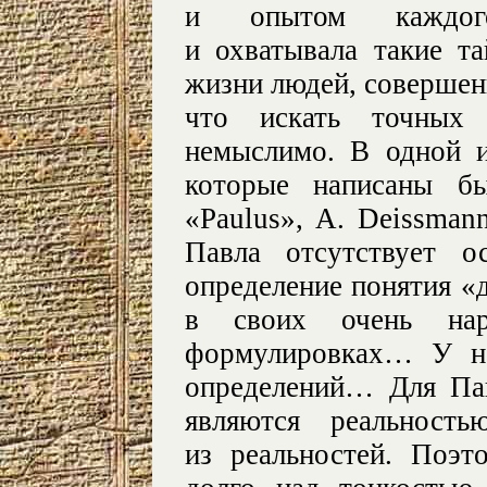
и опытом каждого
и охватывала такие т
жизни людей, совершен
что искать точных 
немыслимо. В одной и
которые написаны б
«Paulus», A. Deissmann
Павла отсутствует о
определение понятия «
в своих очень на
формулировках… У не
определений… Для Па
являются реальность
из реальностей. Поэт