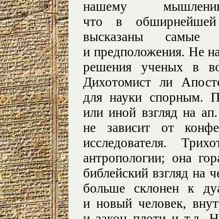
нашему мышлен
что в обширнейшей
высказаны самые р
и предположения. Не н
решения ученых в во
Дихотомист ли Апост
для науки спорным. П
или иной взгляд на ап
не зависит от конфе
исследователя. Трих
антропологии; она го
библейский взгляд на ч
больше склонен к ду
и новый человек, вну
и закон плоти и т.д. 