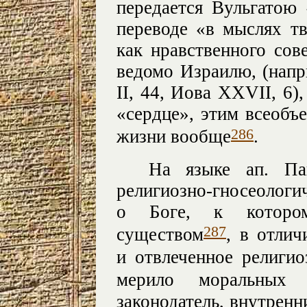
передается Вульгатою «
переводе «в мыслях тв
как нравственного сов
ведомо Израилю, (напр
II, 44, Иова XXVII, 6)
«сердце», этим всеоб
286
жизни вообще
.
На языке ап. Па
религиозно-гносеоло
о Боге, к которо
287
существом
, в отлич
и отвлеченное религио
мерило моральных 
законодатель, внутренн