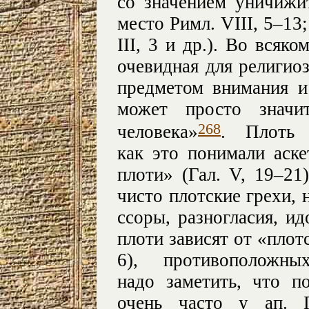
со значением уничижит
место Римл. VIII, 5–13; 
III, 3 и др.). Во всяко
очевидная для религиоз
предметом внимания и
может просто значи
268
человека»
. Плоть 
как это понимали аск
плоти» (Гал. V, 19–21
чисто плотские грехи, н
ссоры, разногласия, и
плоти зависят от «плот
6), противополож
надо заметить, что п
очень часто у ап. 