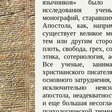
язычников» было п
исследования уче
монографий, старавших
Апостола, как, напр
существует великое м
тем или другим сторо
плоть, свобода, грех, с
этика, сотериология, 
Все ученые, занима
христианского писателя
основного затруднения,
исключительно неяс
апостола, неадекватно
и еще большая несогла
психологической терм