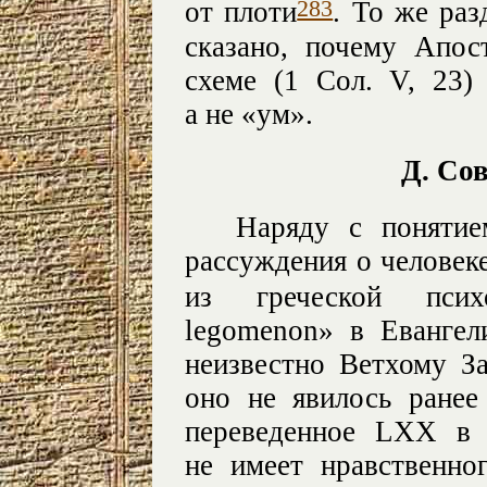
283
от плоти
. То же раз
сказано, почему Апос
схеме (1 Сол. V, 23)
а не «ум».
Д. Сов
Наряду с поняти
рассуждения о человеке
из греческой психо
legomenon» в Евангели
неизвестно Ветхому За
оно не явилось ранее
переведенное LXX в 
не имеет нравственно