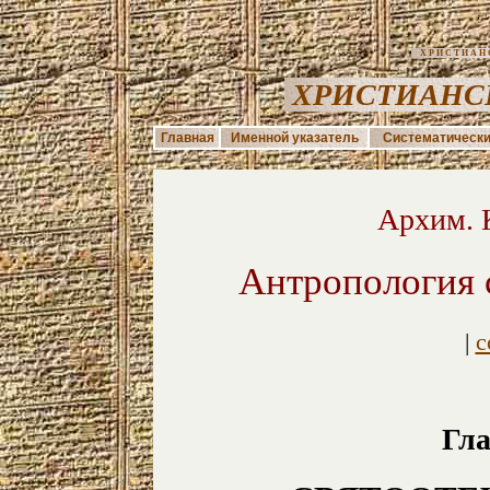
ХРИСТИАНС
ХРИСТИАНС
Главная
Именной указатель
Систематически
Архим. 
Антропология 
|
с
Гла