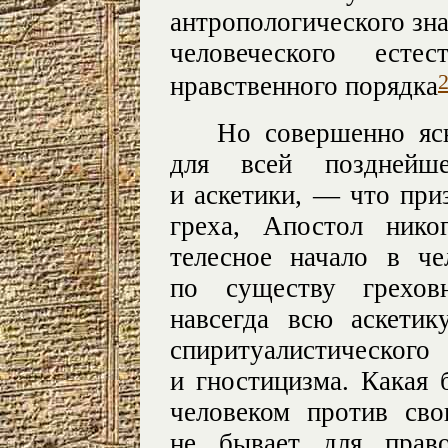
антропологического зна
человеческого есте
нравственного порядка
Но совершенно яс
для всей позднейше
и аскетики, — что пр
греха, Апостол нико
телесное начало в ч
по существу грехов
навсегда всю аскети
спиритуалистическ
и гностицизма. Какая 
человеком против сво
не бывает для право