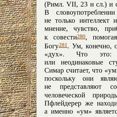
(Римл. VII, 23 и сл.) и
В словоупотреблени
не только интеллект 
мнение, чувство, пр
280
к совести
, помога
281
Богу
. Ум, конечно,
«дух». Что это: 
или неодинаковые ст
Симар считает, что «ум
поскольку они являю
не представляют с
человеческой прир
Пфлейдерер же находи
а именно «ум» являет