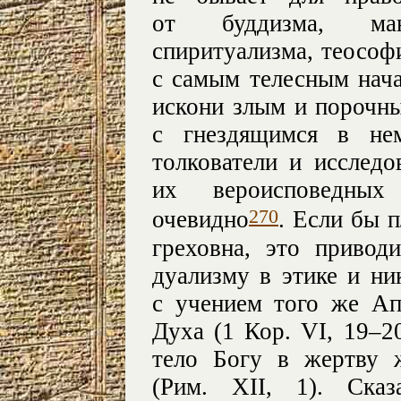
от буддизма, ман
спиритуализма, теософ
с самым телесным нача
искони злым и порочны
с гнездящимся в не
толкователи и исследо
их вероисповедных
270
очевидно
. Если бы 
греховна, это приво
дуализму в этике и ни
с учением того же Ап
Духа (1 Кор. VI, 19–2
тело Богу в жертву 
(Рим. XII, 1). Сказ