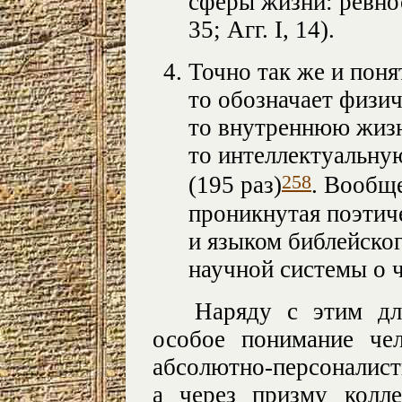
сферы жизни: ревнос
35; Агг. I, 14).
Точно так же и понят
то обозначает физич
то внутреннюю жизнь
то интеллектуальную
258
(195 раз)
. Вообще
проникнутая поэтич
и языком библейског
научной системы о ч
Наряду с этим дл
особое понимание че
абсолютно-персон
а через призму колле