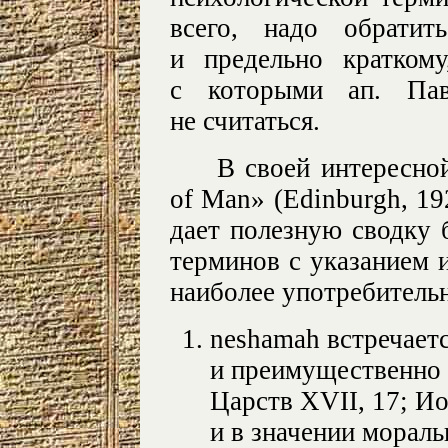
всего, надо обрати
и предельно кратком
с которыми ап. Па
не считаться.
В своей интересной
of Man» (Edinburgh, 19
дает полезную сводку 
терминов с указанием 
наиболее употребитель
neshamah встречаетс
и преимущественно в
Царств XVII, 17; Ио
и в значении мораль