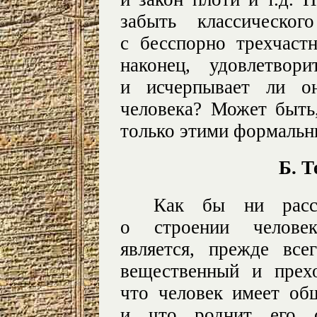
забыть классическо
с бесспорно трехчаст
наконец, удовлетвор
и исчерпывает ли о
человека? Может быть,
только этими формальн
Б. Т
Как бы ни рассм
о строении человек
является, прежде все
вещественный и прех
что человек имеет о
и что роднит его 