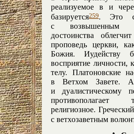
реализуемое в и чер
259
базируется
. Это co
с возвышенным по
достоинства облегчи
проповедь церкви, к
Божия. Иудейству б
восприятие личности, 
телу. Платоновские н
в Ветхом Завете. Аб
и дуалистическому п
противополагает т
религиозное. Греческий
с ветхозаветным волюн