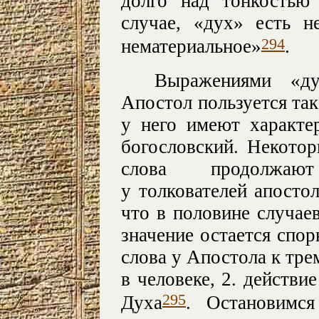
долго над тонкостью
случае, «дух» есть н
294
нематериальное»
.
Выражениями «ду
Апостол пользуется так
у него имеют характе
богословский. Некотор
слова продолжают
у толкователей апостол
что в половине случаев
значение остается спор
слова у Апостола к трем
в человеке, 2. действие
295
Духа
. Остановимс