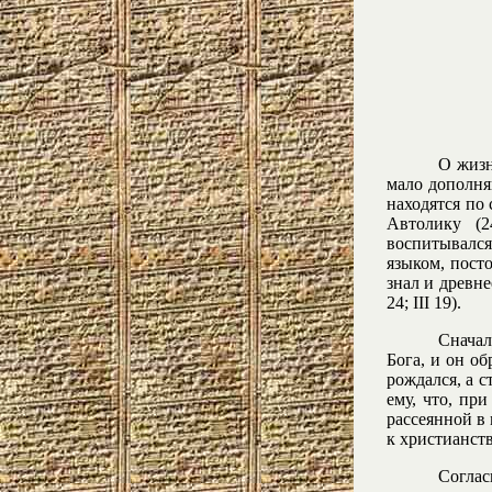
О жизн
мало дополня
находятся по 
Автолику (2
воспитывалс
языком, пост
знал и древне
24; III 19).
Сначал
Бога, и он об
рождался, а 
ему, что, пр
рассеянной в
к христианст
Согла