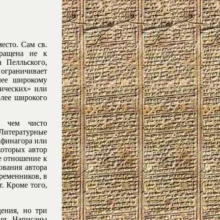
есто. Сам св.
ращена не к
 Пелльского,
е ограничивает
лее широкому
тических» или
олее широкого
, чем чисто
Литературные
 Афинагора или
которых автор
е отношение к
ования автора
ременников, в
. Кроме того,
ения, но три
ия. Написаны