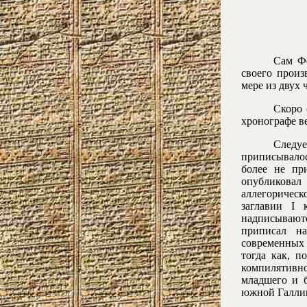
Сам Фе
своего произ
мере из двух 
Скоро 
хронографе ве
Следуе
приписывалос
более не пр
опубликов
аллегорическ
заглавии I 
надписываютс
приписал н
современных 
тогда как, п
компилятивн
младшего и б
южной Галли