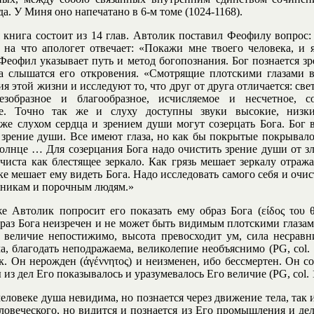
да. У Миня оно напечатано в 6-м томе (1024-1168).
 книга состоит из 14 глав. Автолик поставил Феофилу вопрос
» на что апологет отвечает: «Покажи мне твоего человека, и 
 Феофил указывает путь и метод богопознания. Бог познается з
а слышатся его откровения. «Смотрящие плотскими глазами 
я этой жизни и исследуют то, что друг от друга отличается: свет
езобразное и благообразное, исчисляемое и несчетное, с
ое. Точно так же и слуху доступны звуки высокие, низки
е слухом сердца и зрением души могут созерцать Бога. Бог 
 зрение души. Все имеют глаза, но как бы покрытые покрывало
солнце … Для созерцания Бога надо очистить зрение души от з
чиста как блестящее зеркало. Как грязь мешает зеркалу отражат
ке мешает ему видеть Бога. Надо исследовать самого себя и очис
шникам и порочным людям.»
е Автолик попросит его показать ему образ Бога (είδος του θ
образ Бога неизречен и не может быть видимым плотскими глазам
 величие непостижимо, высота превосходит ум, сила несравн
а, благодать неподражаема, великолепие необъяснимо (PG, col. 
.к. Он нерожден (άγέννητος) и неизменен, ибо бессмертен. Он с
 из дел Его показывалось и уразумевалось Его величие (PG, col.
человеке душа невидима, но познается через движение тела, так
еловеческого, но видится и познается из Его промышления и дел