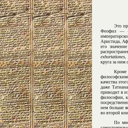
Это пр
Феофил — е
императорско
Аристида, Афи
его значени
распростране
exhortationes
,
круга за ним 
Кроме
философскими
качества этог
даже Татиана
приводит в и
философии, к
посредственн
нем больше я
во второй кн
По мне
самостоятел