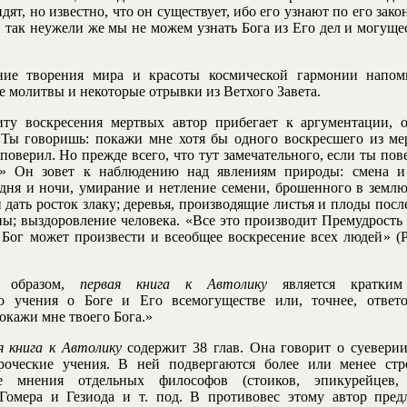
идят, но известно, что он существует, ибо его узнают по его зако
 так неужели же мы не можем узнать Бога из Его дел и могущес
ние творения мира и красоты космической гармонии напом
е молитвы и некоторые отрывки из Ветхого Завета.
ту воскресения мертвых автор прибегает к аргументации, 
«Ты говоришь: покажи мне хотя бы одного воскресшего из ме
 поверил. Но прежде всего, что тут замечательного, если ты по
?» Он зовет к наблюдению над явлениям природы: смена и
 дня и ночи, умирание и нетление семени, брошенного в землю
 дать росток злаку; деревья, производящие листья и плоды посл
ны; выздоровление человека. «Все это производит Премудрость
о Бог может произвести и всеобщее воскресение всех людей» (P
 образом,
первая книга к Автолику
является кратким
го учения о Боге и Его всемогуществе или, точнее, ответ
Покажи мне твоего Бога.»
 книга к Автолику
содержит 38 глав. Она говорит о суевери
ороческие учения. В ней подвергаются более или менее стр
е мнения отдельных философов (стоиков, эпикурейцев, 
Гомера и Гезиода и т. под. В противовес этому автор пред