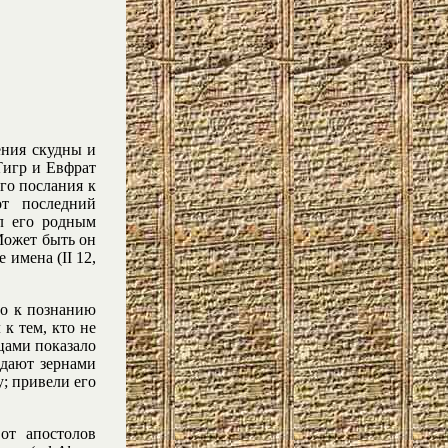
ения скудны и
Тигр и Евфрат
его послания к
от последний
л его родным
Может быть он
 имена (II 12,
го к познанию
 к тем, кто не
цами показало
адают зернами
; привели его
от апостолов