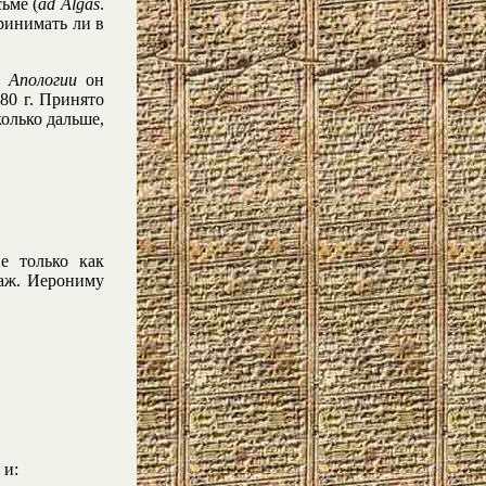
ьме (
ad Algas
.
принимать ли в
ей
Апологии
он
80 г. Принято
колько дальше,
е только как
лаж. Иерониму
 и: