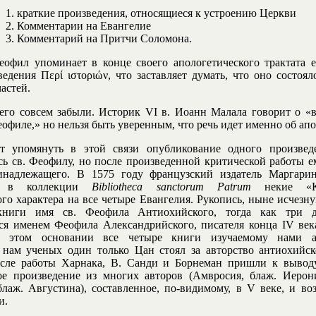
краткие произведения, относящиеся к устроению Церкви
Комментарии на Евангелие
Комментарий на Притчи Соломона.
офил упоминает в конце своего апологетического трактата 
ведения Περί ιστοριών, что заставляет думать, что оно состоя
частей.
его совсем забыли. Историк VI в. Иоанн Малала говорит о «
офиле,» но нельзя быть уверенным, что речь идет именно об апол
т упомянуть в этой связи опубликование одного произведе
ь св. Феофилу, но после произведенной критической работы е
инадлежащего. В 1575 году французский издатель Маргари
ал в коллекции
Bibliotheca sanctorum Patrum
некие «Ко
ого характера на все четыре Евангелия. Рукопись, ныне исчезну
книги имя св. Феофила Антиохийского, тогда как три 
я именем Феофила Александрийского, писателя конца IV век
а этом основании все четыре книги изучаемому нами ап
нам ученых один только Цан стоял за авторство антиохийск
осле работы Харнака, В. Санди и Борнеман пришли к выводу
ое произведение из многих авторов (Амвросия, блаж. Иерон
лаж. Августина), составленное, по-видимому, в V веке, и во
и.