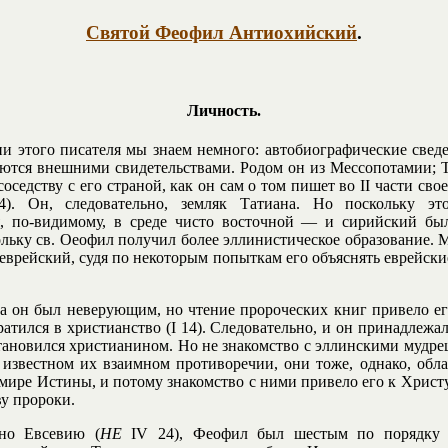
Святой Феофил Антиохийский
.
Личность.
и этого писателя мы знаем немного: автобиографические свед
ются внешними свидетельствами. Родом он из Мессопотамии; 
соседству с его страной, как он сам о том пишет во II части сво
4). Он, следовательно, земляк Татиана. Но поскольку эт
я, по-видимому, в среде чисто восточной — и сирийский бы
ольку св. Оеофил получил более эллинистическое образование. 
еврейский, судя по некоторым попыткам его объяснять еврейские
а он был неверующим, но чтение пророческих книг привело е
ратился в христианство (I 14). Следовательно, и он принадлежал
становился христианином. Но не знакомство с эллинскими мудре
и известном их взаимном противоречии, они тоже, однако, обл
 мире Истины, и потому знакомство с ними привело его к Христу
ву пророки.
сно Евсевию (
НЕ
IV 24), Феофил был шестым по порядку 