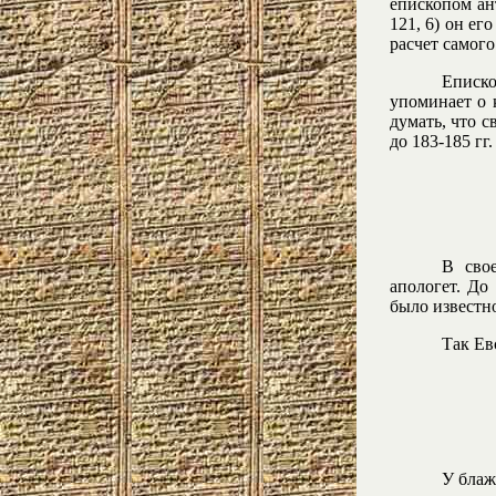
епископом ан
121, 6) он ег
расчет самого
Еписко
упоминает о 
думать, что с
до 183-185 гг.
В сво
апологет. До
было известн
Так Ев
У блаж