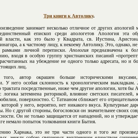
Три книги к Автолику
.
оизведение занимает несколько отличное от других апологий м
динственный епископ среди апологетов Апология эта об
й власти, как это было у Квадрата, св. Иустина, Аристона
нагора, а к частному лицу, к некоему Автолику. Это, однако, н
е рамками личной переписки.
Апология
предназначена к бо
нию, входя в особую группу христианских писаний «протреп
 расчитанных на убеждение не одного только адресата, но и б
стоящих лиц.
 того, автор окрашен больше историческими вкусами
. У него особая склонность к хронологическим выкладкам. 
о трактата посредственные, ниже чем другие апологии, хотя бы
: логика затемнена риторикой, влияние светских писателей, 
зобилии, поверхностно. С Татианом сближает его отрицательно
 которой у него, вероятно, нет никакого вкуса. Культурные дар
ы. Но с другой стороны, богословски он значительнее своих сов
сности. Он не только защищается от нападений, но и утверждает
иге немало попыток толкования книги Бытия.
нию Харнака, это не три части одного и того же произвед
ьных, между собою связанных внутренним единством сочинен