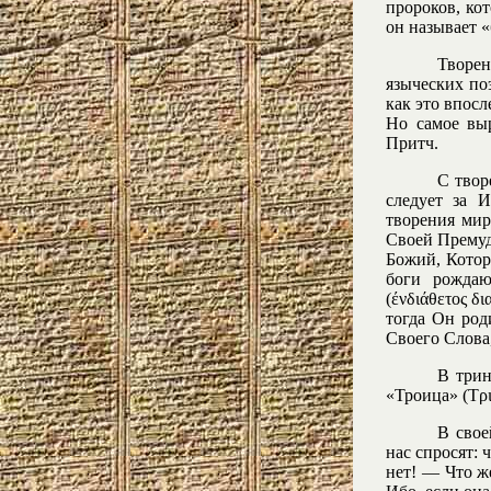
пророков, ко
он называет 
Творен
языческих по
как это впосл
Но самое выр
Притч.
С твор
следует за И
творения мир
Своей Премудр
Божий, Котор
боги рождаю
(ένδιάθετος δ
тогда Он род
Своего Слова,
В трин
«Троица» (Τρι
В свое
нас спросят: 
нет! — Что ж