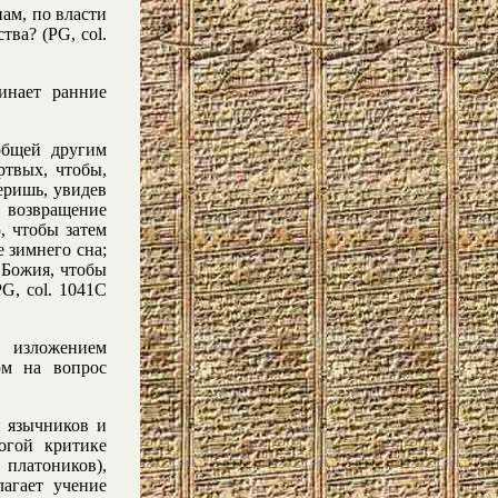
нам, по власти
тва? (PG, col.
инает ранние
общей другим
ртвых, чтобы,
веришь, увидев
 возвращение
, чтобы затем
е зимнего сна;
 Божия, чтобы
G, col. 1041С
 изложением
ом на вопрос
и язычников и
огой критике
платоников),
лагает учение