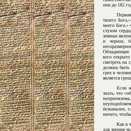
они до 182 го
Первая
твоего Бога,
моего Бога.»
слухом сердц
земные явлени
и черное, б
несоразмерн
Обладающие ж
кого открыто
смотреть на 
должна быть 
грех в челове
является гре
Если ж
знать, что «
неприемлема,
неуподобляем
безначален, т
ничего, чтобы
Как в 
для зрения ч