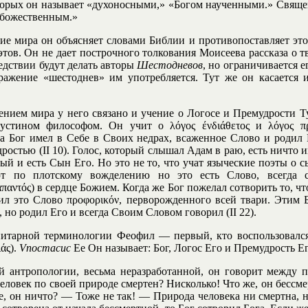
торых он называет «духоносными,» «Богом наученными.» Свящ
«божественным.»
ие мира он объясняет словами Библии и противопоставляет эт
этов. Он не дает построчного толкования Моисеева рассказа о т
едствии будут делать авторы
Шестодневов
, но ограничивается е
ажение «шестоднев» им употребляется. Тут же он касается 
ением мира у него связано и учение о Логосе и Премудрости Т
устином философом. Он учит о λόγος ένδιάθετος и λόγος πρ
а Бог имел в Себе в Своих недрах, всаженное Слово и родил 
остью (II 10). Голос, который слышал Адам в раю, есть ничто 
ый и есть Сын Его. Но это не то, что учат языческие поэты о с
т по плотскому вожделению но это есть Слово, всегда 
ιαπαντός) в сердце Божием. Когда же Бог пожелал сотворить то, ч
ил это Слово προφορικόν, перворожденного всей твари. Этим 
 но родил Его и всегда Своим Словом говорил (II 22).
итарной терминологии Феофил — первый, кто воспользовалс
άς).
Vnocmacuc
Ее Он называет: Бог, Логос Его и Премудрость Его
й антропологии, весьма неразработанной, он говорит между 
человек по своей природе смертен? Нисколько! Что же, он бесс
е, он ничто? — Тоже не так! — Природа человека ни смертна, н