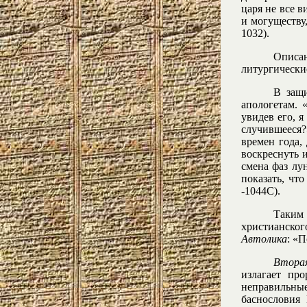
царя не все в
и могуществу,
1032).
Описа
литургически
В защи
апологетам. 
увидев его, я
случившееся
времен года,
воскреснуть и
смена фаз лу
показать, чт
-1044С).
Таким
христианско
Автолика
: «
Вторая
излагает пр
неправильны
баснословия 