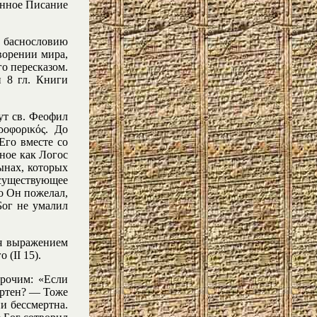
енное Писание
о баснословию
ворении мира,
го пересказом.
и 8 гл. Книги
ут св. Феофил
οφορικός. До
Его вместе со
иное как Логос
ынах, которых
существующее
то Он пожелал,
Бог не умалил
я выражением
 (II 15).
прочим: «Если
мертен? — Тоже
и бессмертна.