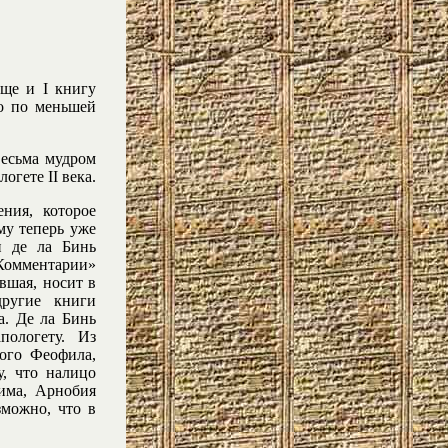
еще и I книгу
ло по меньшей
весьма мудром
огете II века.
ния, которое
му теперь уже
н де ла Бинь
мментарии»
вшая, носит в
другие книги
а. Де ла Бинь
ологету. Из
ого Феофила,
, что налицо
има, Арнобия
зможно, что в