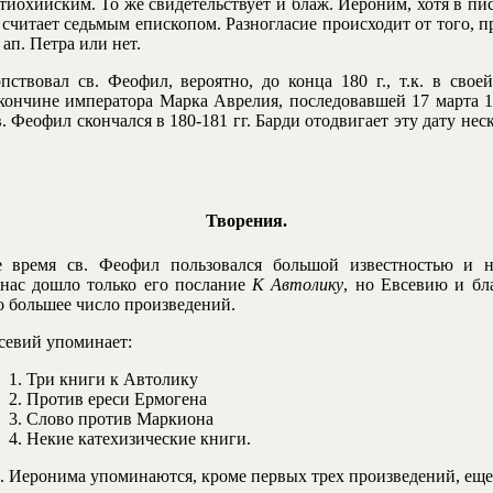
тиохийским. То же свидетельствует и блаж. Иероним, хотя в пис
о считает седьмым епископом. Разногласие происходит от того, 
 ап. Петра или нет.
пствовал св. Феофил, вероятно, до конца 180 г., т.к. в сво
кончине императора Марка Аврелия, последовавшей 17 марта 1
в. Феофил скончался в 180-181 гг. Барди отодвигает эту дату нес
Творения.
е время св. Феофил пользовался большой известностью и н
 нас дошло только его послание
К Автолику
, но Евсевию и б
о большее число произведений.
севий упоминает:
Три книги к Автолику
Против ереси Ермогена
Слово против Маркиона
Некие катехизические книги.
. Иеронима упоминаются, кроме первых трех произведений, еще