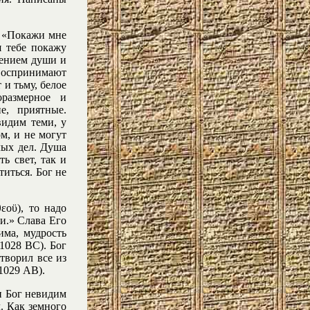
: «Покажи мне
я тебе покажу
рением души и
воспринимают
 и тьму, белое
оразмерное и
е, приятные.
видим теми, у
м, и не могут
лых дел. Душа
ь свет, так и
титься. Бог не
εοϋ), то надо
и.» Слава Его
има, мудрость
1028 ВС). Бог
отворил все из
 1029 АВ).
 и Бог невидим
. Как земного