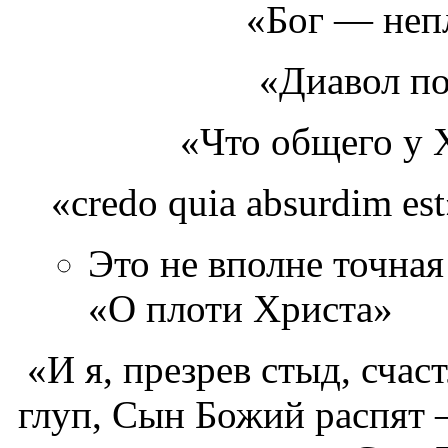
«Бог — неп
«Диавол по
«Что общего у 
«credo quia absurdim e
Это не вполне точная 
«О плоти Христа»
«И я, презрев стыд, счас
глуп, Сын Божий распят 