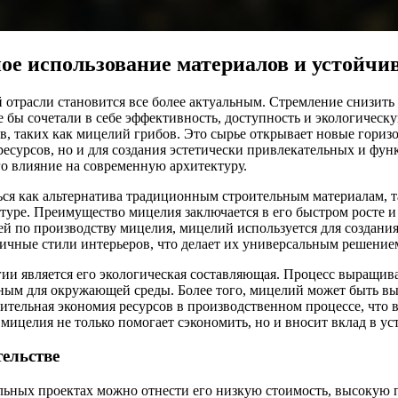
ое использование материалов и устойчив
й отрасли становится все более актуальным. Стремление снизит
е бы сочетали в себе эффективность, доступность и экологичес
ов, таких как мицелий грибов. Это сырье открывает новые гори
ресурсов, но и для создания эстетически привлекательных и фу
го влияние на современную архитектуру.
ся как альтернатива традиционным строительным материалам, та
ктуре. Преимущество мицелия заключается в его быстром росте и
й по производству мицелия, мицелий используется для создания
зличные стили интерьеров, что делает их универсальным решен
и является его экологическая составляющая. Процесс выращиван
сным для окружающей среды. Более того, мицелий может быть вы
чительная экономия ресурсов в производственном процессе, что
ицелия не только помогает сэкономить, но и вносит вклад в ус
тельстве
ьных проектах можно отнести его низкую стоимость, высокую п