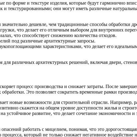
ые по форме и текстуре изделия, которые будут гармонично впи
ак и текстурированными; они могут иметь различные натуральны
 значительно дешевле, чем традиционные способы обработки др
рузки, что делает его отличным выбором для внутренних перег
алах, что способствует снижению количества отходов.
елий под различные архитектурные запросы.
вукопоглощающими характеристиками, что делает его идеальны
м для различных архитектурных решений, включая двери, стено
коряет процесс производства и снижает затраты. После заверше
обработки. Это позволяет сократить временные рамки производс
ывает новые возможности для строительной отрасли. Например, 
зитивно скажется на общем уровне доступности жилья и строит
на устойчивое развитие, что делает сочетание экономичности и 
з опасений работать с мицелием, понимая, что это дорогостояща
 процесса, который не только снижает негативное воздействие н