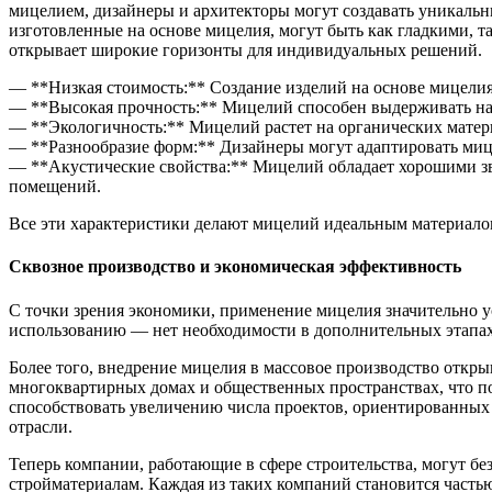
мицелием, дизайнеры и архитекторы могут создавать уникальн
изготовленные на основе мицелия, могут быть как гладкими, т
открывает широкие горизонты для индивидуальных решений.
— **Низкая стоимость:** Создание изделий на основе мицелия
— **Высокая прочность:** Мицелий способен выдерживать наг
— **Экологичность:** Мицелий растет на органических матери
— **Разнообразие форм:** Дизайнеры могут адаптировать миц
— **Акустические свойства:** Мицелий обладает хорошими з
помещений.
Все эти характеристики делают мицелий идеальным материало
Сквозное производство и экономическая эффективность
С точки зрения экономики, применение мицелия значительно ус
использованию — нет необходимости в дополнительных этапах 
Более того, внедрение мицелия в массовое производство откр
многоквартирных домах и общественных пространствах, что по
способствовать увеличению числа проектов, ориентированных 
отрасли.
Теперь компании, работающие в сфере строительства, могут бе
стройматериалам. Каждая из таких компаний становится частью